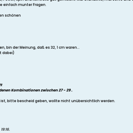
te einfach munter Fragen.
nen schönen
, bin der Meinung, daß es 32, 1 cm waren...
t dabei)
tt
denen Kombinationen zwischen 27 - 29 .
g ist, bitte bescheid geben, wollte nicht unübersichtlich werden.
 19:16
.