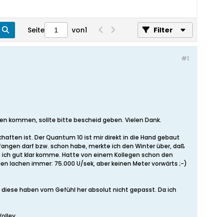
Seite
von
1
Filter
#1
men kommen, sollte bitte bescheid geben. Vielen Dank.
ften ist. Der Quantum 10 ist mir direkt in die Hand gebaut
angen darf bzw. schon habe, merkte ich den Winter über, daß
en ich gut klar komme. Hatte von einem Kollegen schon den
egen lachen immer: 75.000 U/sek, aber keinen Meter vorwärts ;-)
r diese haben vom Gefühl her absolut nicht gepasst. Da ich
olley.