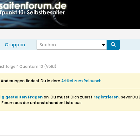
Gruppen
achfolger" Quantum 10 (Völkl)
n Änderungen findest Du in dem
Artikel zum Relaunch
.
ig gestellten Fragen
an. Du musst Dich zuerst
registrieren
, bevor Du 
e Forum aus der untenstehenden Liste aus.