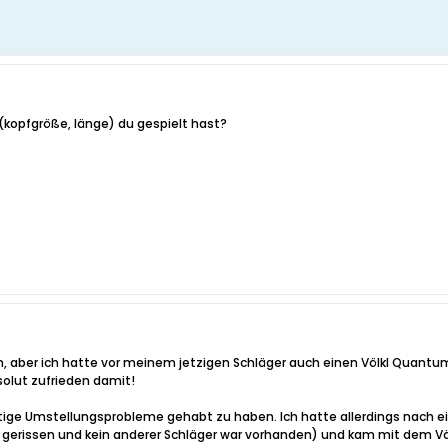
(kopfgröße, länge) du gespielt hast?
fen, aber ich hatte vor meinem jetzigen Schläger auch einen Völkl Quant
olut zufrieden damit!
tige Umstellungsprobleme gehabt zu haben. Ich hatte allerdings nach ei
 gerissen und kein anderer Schläger war vorhanden) und kam mit dem Völk