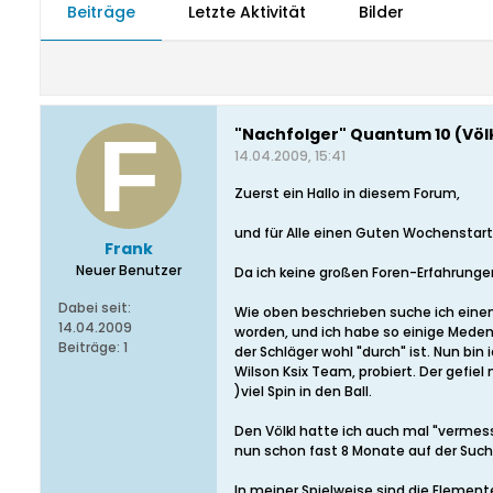
Beiträge
Letzte Aktivität
Bilder
"Nachfolger" Quantum 10 (Völk
14.04.2009, 15:41
Zuerst ein Hallo in diesem Forum,
und für Alle einen Guten Wochenstart
Frank
Neuer Benutzer
Da ich keine großen Foren-Erfahrungen
Dabei seit:
Wie oben beschrieben suche ich einen
14.04.2009
worden, und ich habe so einige Meden
Beiträge:
1
der Schläger wohl "durch" ist. Nun bi
Wilson Ksix Team, probiert. Der gefie
)viel Spin in den Ball.
Den Völkl hatte ich auch mal "vermes
nun schon fast 8 Monate auf der Suche 
In meiner Spielweise sind die Elemente