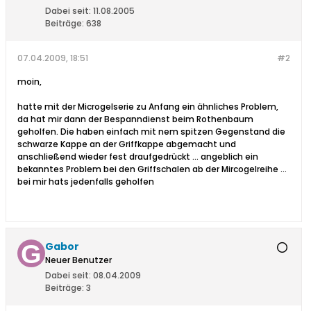
Dabei seit:
11.08.2005
Beiträge:
638
07.04.2009, 18:51
#2
moin,
hatte mit der Microgelserie zu Anfang ein ähnliches Problem,
da hat mir dann der Bespanndienst beim Rothenbaum
geholfen. Die haben einfach mit nem spitzen Gegenstand die
schwarze Kappe an der Griffkappe abgemacht und
anschließend wieder fest draufgedrückt ... angeblich ein
bekanntes Problem bei den Griffschalen ab der Mircogelreihe ...
bei mir hats jedenfalls geholfen
Gabor
Neuer Benutzer
Dabei seit:
08.04.2009
Beiträge:
3