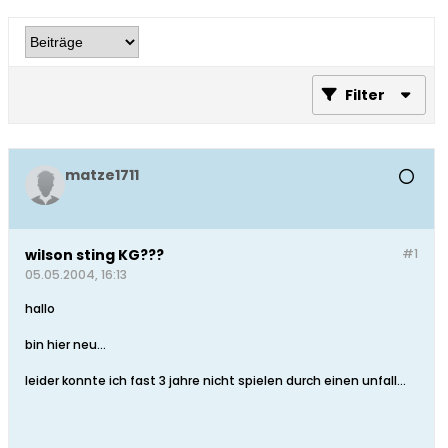
Filter
matze1711
wilson sting KG???
#1
05.05.2004, 16:13
hallo
bin hier neu...
leider konnte ich fast 3 jahre nicht spielen durch einen unfall...