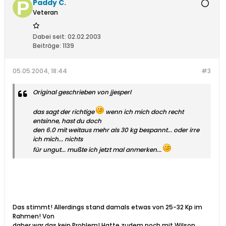
Paddy C.
Veteran
Dabei seit:
02.02.2003
Beiträge:
1139
05.05.2004, 18:44
#3
Original geschrieben von jjesperl
das sagt der richtige
wenn ich mich doch recht
entsinne, hast du doch
den 6.0 mit weitaus mehr als 30 kg bespannt... oder irre
ich mich... nichts
für ungut... mußte ich jetzt mal anmerken...
Das stimmt! Allerdings stand damals etwas von 25-32 Kp im
Rahmen! Von
daher war das kein Problem! Hatte zudem noch mit Wilson