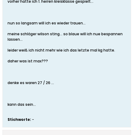
vorher hatte ich 1. herren kreisklasse gespielt...
nun so langsam will ich es wieder trauen...
meine schläger wilson sting... so blaue will ich nue bespannen
lassen...
leider weiß ich nicht mehr wie ich das letzte mal kg hatte.
daher was ist max???
denke es waren 27 / 26 ...
kann das sein...
Stichworte:
-