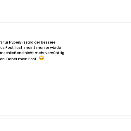
 OS für HyperBlizzard der bessere
tes Post liest, meint man er würde
 anschließend nicht mehr vernünftig
en. Daher mein Post...