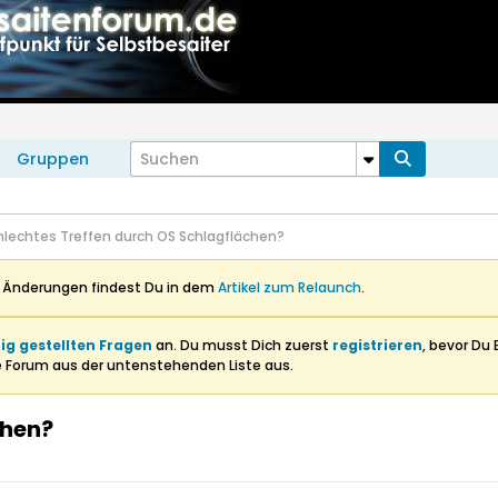
Gruppen
hlechtes Treffen durch OS Schlagflächen?
n Änderungen findest Du in dem
Artikel zum Relaunch
.
ig gestellten Fragen
an. Du musst Dich zuerst
registrieren
, bevor Du 
e Forum aus der untenstehenden Liste aus.
chen?