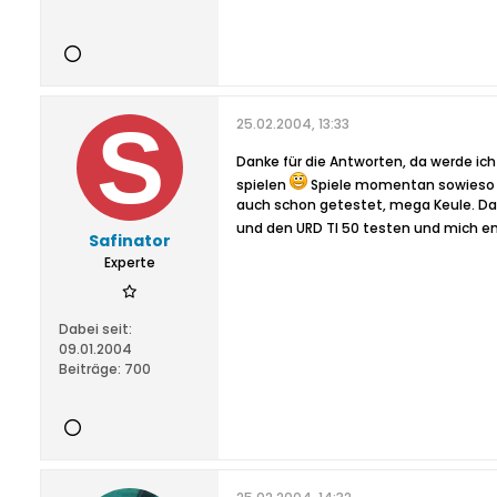
25.02.2004, 13:33
Danke für die Antworten, da werde i
spielen
Spiele momentan sowieso m
auch schon getestet, mega Keule. Da
und den URD TI 50 testen und mich 
Safinator
Experte
Dabei seit:
09.01.2004
Beiträge:
700