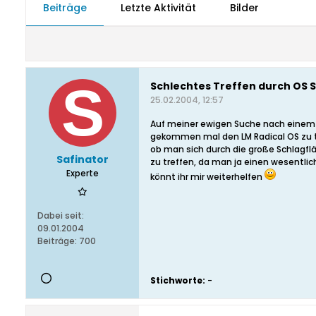
Beiträge
Letzte Aktivität
Bilder
Schlechtes Treffen durch OS 
25.02.2004, 12:57
Auf meiner ewigen Suche nach einem n
gekommen mal den LM Radical OS zu te
ob man sich durch die große Schlagfl
Safinator
zu treffen, da man ja einen wesentlic
Experte
könnt ihr mir weiterhelfen
Dabei seit:
09.01.2004
Beiträge:
700
Stichworte:
-