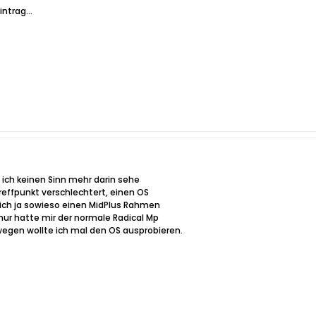
ntrag...
l ich keinen Sinn mehr darin sehe
reffpunkt verschlechtert, einen OS
ch ja sowieso einen MidPlus Rahmen
ur hatte mir der normale Radical Mp
egen wollte ich mal den OS ausprobieren.