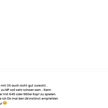
 mit OS auch nicht gut zurecht...
zu MP soll sehr schwer sein... Kann
r mit 645 oder 660er Kopf zu spielen.
e ich Dir mal den LM instinct empfehlen
uf