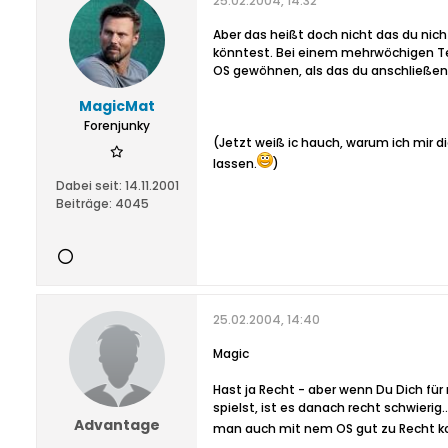
25.02.2004, 14:32
Aber das heißt doch nicht das du ni
könntest. Bei einem mehrwöchigen T
OS gewöhnen, als das du anschließen
MagicMat
Forenjunky
(Jetzt weiß ic hauch, warum ich mir d
lassen.
)
Dabei seit:
14.11.2001
Beiträge:
4045
25.02.2004, 14:40
Magic
Hast ja Recht - aber wenn Du Dich fü
spielst, ist es danach recht schwierig... 
Advantage
man auch mit nem OS gut zu Recht 