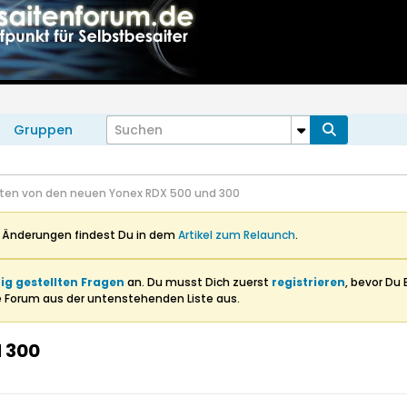
Gruppen
ten von den neuen Yonex RDX 500 und 300
n Änderungen findest Du in dem
Artikel zum Relaunch
.
ig gestellten Fragen
an. Du musst Dich zuerst
registrieren
, bevor Du 
e Forum aus der untenstehenden Liste aus.
 300