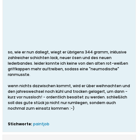
so, wie er nun daliegt, wiegt er übrigens 344 gramm, inklusive
zahlreicher schichten lack, neuer ösen und des neuen
lederbandes. leider konnte ich keine von den alten rot-weißen
griffkappen mehr auftreiben, sodass eine "neumodische"
ranmusste.
wenn nichts dazwischen kommt, wird er über weihnachten und
den jahreswechsel noch kühl und trocken gelagert, um dann -
kurz vor nussloch! - ordentlich besaitet zu werden. schließlich
soll das gute stück ja nicht nur rumliegen, sondern auch
nochmal zum einsatz kommen :-)
Stichworte:
paintjob