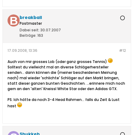
breakball
Postmaster
Dabei seit:
30.07.2007
Beiträge:
163
17.09.2008, 13:36
#12
Auch von mir grosses Lob (oder ganz grosses Tennis)
Solltest du vielleicht mal an diverse Schlägerhersteller
senden... dann können die (meiner bescheidenen Meinung
nach) mal wieder 'schlichte' Schläger auf den Markt bringen,
statt dieser ganzen bunten Geschichten. ...erinnere mich noch
gern an den 'alten' Kneissl White Star oder den Adidas GTX.
PS. Ich hätte da noch 3-4 Head Rahmen... falls du Zeit & Lust
hast
Shukkeh