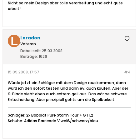
Nicht so mein Design aber tolle verarbeitung und echt gute
arbeit!
Loradon
Veteran
Dabei seit:
25.03.2008
Beiträge:
1626
15.09.2008, 17:57
#4
Würde jetzt ein Schläger mit dem Design rauskommen, dann
würd ich den sofort testen und dann ev. auch kaufen. Aber der
K-Blade sieht eben auch extrem geil aus. Das wär ne schwere
Entscheidung. Aber prinzipiell gehts um die Spielbarkeit.
Schläger: 2x Babolat Pure Storm Tour + GT L2
Schuhe: Adidas Barricade V weiß/schwarz/blau