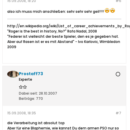
15.09.2008, 18:20
#6
also ich muss mich anschließen: sehr sehr sehr geil!!!!
http://en.wikipedia.org/wiki/List_of_career_achievements_by_Ro
"Roger is the best in history, No?" Rafa Nadal, 2008
"Federer ist vielleicht der beste Spieler, den es je gegeben hat.
Aber auf Rasen ist er es mit Abstand" - Ivo Karlovic, Wimbledon
2009
Prostaff73
Experte
Dabei seit:
28.10.2007
Beiträge:
770
15.09.2008, 18:35
#7
die Verarbeitung ist absolut top
Aber für eine Blaphemie, wie kannst Du dem armen PSO nur so