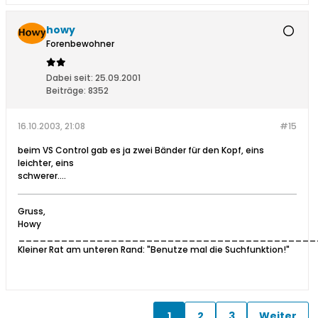
howy
Forenbewohner
Dabei seit:
25.09.2001
Beiträge:
8352
16.10.2003, 21:08
#15
beim VS Control gab es ja zwei Bänder für den Kopf, eins
leichter, eins
schwerer....
Gruss,
Howy
__________________________________________
Kleiner Rat am unteren Rand: "Benutze mal die Suchfunktion!"
1
2
3
Weiter