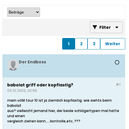
Filter
1
2
3
Weiter
Der Endboss
babolat griff oder kopflastig?
#1
09.10.2003, 20:55
mein völkl tour 10 ist ja ziemlich kopflastig. wie siehts beim
babolat
aus? vielleicht jemand hier, der beide schlägertypen mal hatte
und einen
vergleich ziehen kann.....kontrolle,etc..???