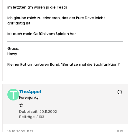
im letzten tm waren ja die Tests
ich glaube mich zu erinneren, das der Pure Drive leicht
grifflastig ist
ist auch mein Gefühl vom Spielen her
Gruss,
Howy
__________________________________________
Kleiner Rat am unteren Rand: "Benutze mal die Suchfunktion!"
TheAppel
Forenjunky
Dabei seit:
20.11.2002
Beiträge:
3103
16.10.2003, 11:17
#10