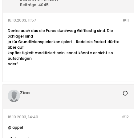
Beiträge:
4045
16.10.2003, 11:57
#11
Denke auch das die Pures durchweg Grifflastig sind. Die
Schläger sind
ja für Grundlinienspieler konzipiert... Roddicks Racket dürfte
aber auf
kopflastigkeit modifiziert sein, sonst könnte er nicht so
aufschlagen
oder?
Zico
16.10.2003, 14:40
#12
@ appel