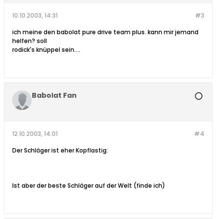
10.10.2003, 14:31
#3
ich meine den babolat pure drive team plus. kann mir jemand
helfen? soll
rodick's knüppel sein....
Babolat Fan
12.10.2003, 14:01
#4
Der Schläger ist eher Kopflastig:
Ist aber der beste Schläger auf der Welt (finde ich)