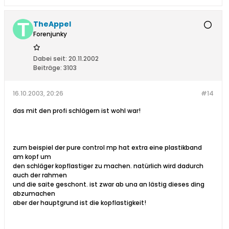
TheAppel
Forenjunky
Dabei seit:
20.11.2002
Beiträge:
3103
16.10.2003, 20:26
#14
das mit den profi schlägern ist wohl war!
zum beispiel der pure control mp hat extra eine plastikband
am kopf um
den schläger kopflastiger zu machen. natürlich wird dadurch
auch der rahmen
und die saite geschont. ist zwar ab una an lästig dieses ding
abzumachen
aber der hauptgrund ist die kopflastigkeit!