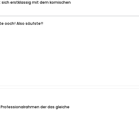
t sich erstklassig mit dem komischen
ste ooch! Also säufste!!
n Professionalrahmen der das gleiche