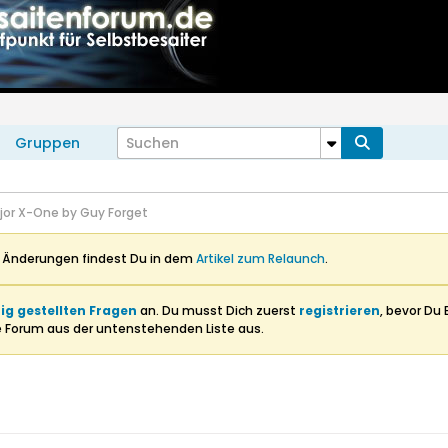
Gruppen
jor X-One by Guy Forget
n Änderungen findest Du in dem
Artikel zum Relaunch
.
ig gestellten Fragen
an. Du musst Dich zuerst
registrieren
, bevor Du 
e Forum aus der untenstehenden Liste aus.