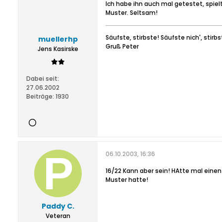
Ich habe ihn auch mal getestet, spiel
Muster. Seltsam!
Säufste, stirbste! Säufste nich', stirb
muellerhp
Gruß Peter
Jens Kasirske
Dabei seit:
27.06.2002
Beiträge:
1930
06.10.2003, 16:36
16/22 Kann aber sein! HAtte mal eine
Muster hatte!
Paddy C.
Veteran