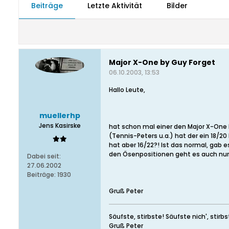
Beiträge
Letzte Aktivität
Bilder
Major X-One by Guy Forget
06.10.2003, 13:53
Hallo Leute,
muellerhp
Jens Kasirske
hat schon mal einer den Major X-One
(Tennis-Peters u.a.) hat der ein 18/2
hat aber 16/22?! Ist das normal, gab 
den Ösenpositionen geht es auch nur
Dabei seit:
27.06.2002
Beiträge:
1930
Gruß Peter
Säufste, stirbste! Säufste nich', stirb
Gruß Peter