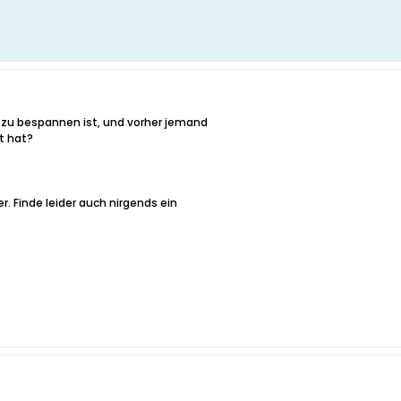
s zu bespannen ist, und vorher jemand
t hat?
. Finde leider auch nirgends ein