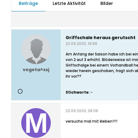
Beiträge
Letzte Aktivität
Bilder
Griffschale heraus gerutscht
22.09.2003, 19:56
Am Anfang der Saison habe ich bei ei
von 2 auf 3 erhöht. Blöderweise ist m
Griffschalge bei einem Vorhandball he
vegeta^ssj
wieder herein geschoben, fragt sich a
ihr vor??
Stichworte:
-
23.09.2003, 08:08
versuchs mal mit kleben!!!!