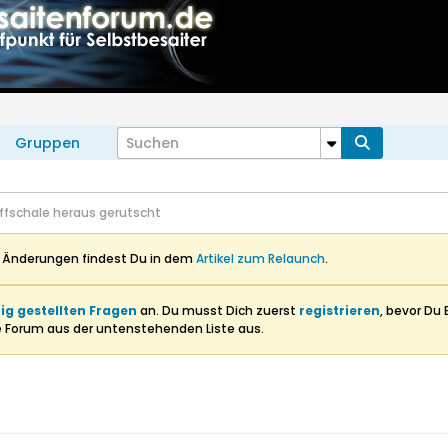
Gruppen
iffschale heraus gerutscht
n Änderungen findest Du in dem
Artikel zum Relaunch
.
ig gestellten Fragen
an. Du musst Dich zuerst
registrieren
, bevor Du 
e Forum aus der untenstehenden Liste aus.