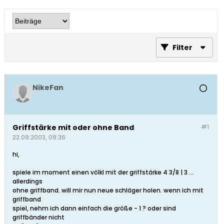
Filter
NikeFan
Griffstärke mit oder ohne Band
#1
22.09.2003, 09:36
hi,
spiele im moment einen völkl mit der griffstärke 4 3/8 | 3 ...
allerdings
ohne griffband. will mir nun neue schläger holen. wenn ich mit
griffband
spiel, nehm ich dann einfach die größe - 1 ? oder sind
griffbänder nicht