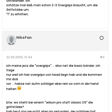
Griffbänder. Ich
schätze mal daß man schon 2-3 Overgrips braucht, um die
Griffstärke um
"1" zu erhöhen.
NikeFan
22.09.2003, 12:44
#3
ich meine jezz die "overgrips" ... also net die basic bänder. ich
frage
nur weil ich hier overgrips von head liegn hab und die kommen
mir dick
vor ... habse net aufm schläger aber rein so vom in der hand
halten
btw. wo steht bei einem "wilson pro staff classic OS" die
griffstärke?
hab heut ma geuscht aber nix gefunden. der schläger hat