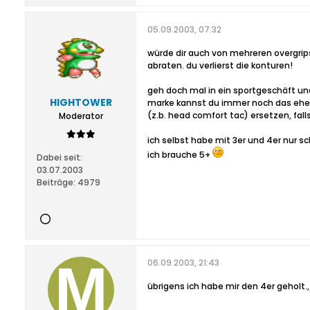
05.09.2003, 07:32
würde dir auch von mehreren overgri
abraten. du verlierst die konturen!
geh doch mal in ein sportgeschäft un
HIGHTOWER
marke kannst du immer noch das eher
(z.b. head comfort tac) ersetzen, falls e
Moderator
ich selbst habe mit 3er und 4er nur 
ich brauche 5+
Dabei seit:
03.07.2003
Beiträge:
4979
06.09.2003, 21:43
übrigens ich habe mir den 4er geholt.,