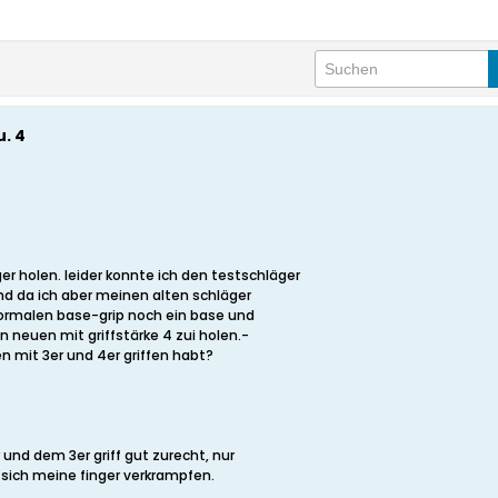
. 4
er holen. leider konnte ich den testschläger
nd da ich aber meinen alten schläger
normalen base-grip noch ein base und
en neuen mit griffstärke 4 zui holen.-
en mit 3er und 4er griffen habt?
nd dem 3er griff gut zurecht, nur
sich meine finger verkrampfen.