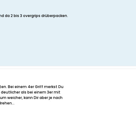
und da 2 bis 3 overgrips drüberpacken.
en. Bei einem 4er Griff merkst Du
s deutlicher als bei einem 3er mit
rrum weicher, kann Dir aber je nach
rehen...