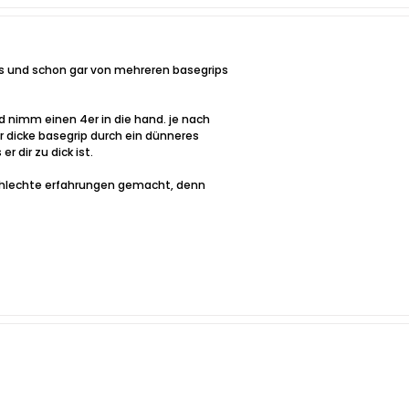
ps und schon gar von mehreren basegrips
d nimm einen 4er in die hand. je nach
 dicke basegrip durch ein dünneres
r dir zu dick ist.
schlechte erfahrungen gemacht, denn