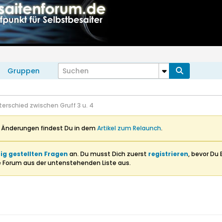
Gruppen
terschied zwischen Gruff 3 u. 4
n Änderungen findest Du in dem
Artikel zum Relaunch
.
ig gestellten Fragen
an. Du musst Dich zuerst
registrieren
, bevor Du 
e Forum aus der untenstehenden Liste aus.