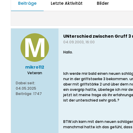
Beiträge
Letzte Aktivität
Bilder
UNterschied zwischen Gruff 3 u
04.09.2003, 16:00
Hallo.
mikro112
Veteran
Ich werde mir bald einen neuen schläg
nur in der griffstaerke 3 bekommen. u
Dabei seit:
aber mit griffstärke 2 und über dem 
04.05.2025
ein overgrip hatte, überlege ich mir d
Beiträge:
1747
jetzt ist meine frage ob ihr erfahrung
ist der unterschied sehr groß.?
BTW.ich kam mit dem neuen schläger u
manchmal hatte ich das gefühl, dass 