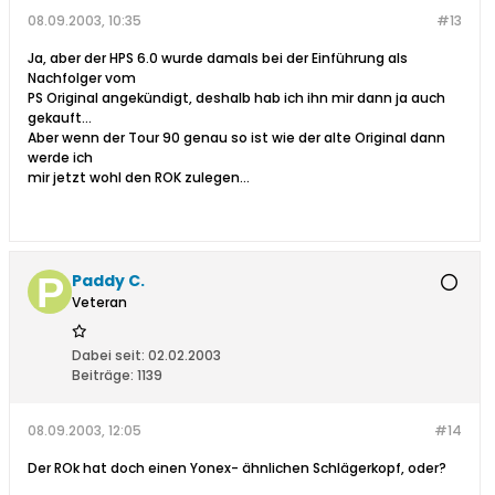
08.09.2003, 10:35
#13
Ja, aber der HPS 6.0 wurde damals bei der Einführung als
Nachfolger vom
PS Original angekündigt, deshalb hab ich ihn mir dann ja auch
gekauft...
Aber wenn der Tour 90 genau so ist wie der alte Original dann
werde ich
mir jetzt wohl den ROK zulegen...
Paddy C.
Veteran
Dabei seit:
02.02.2003
Beiträge:
1139
08.09.2003, 12:05
#14
Der ROk hat doch einen Yonex- ähnlichen Schlägerkopf, oder?