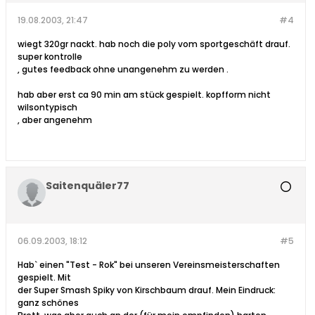
19.08.2003, 21:47
#4
wiegt 320gr nackt. hab noch die poly vom sportgeschäft drauf.
super kontrolle
, gutes feedback ohne unangenehm zu werden .
hab aber erst ca 90 min am stück gespielt. kopfform nicht
wilsontypisch
, aber angenehm
Saitenquäler77
06.09.2003, 18:12
#5
Hab` einen "Test - Rok" bei unseren Vereinsmeisterschaften
gespielt. Mit
der Super Smash Spiky von Kirschbaum drauf. Mein Eindruck:
ganz schönes