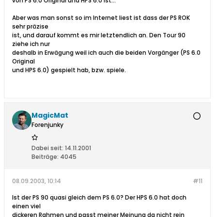
von PS 6.0 Original und HPS 6.0 ist...
Aber was man sonst so im Internet liest ist dass der PS ROK
sehr präzise
ist, und darauf kommt es mir letztendlich an. Den Tour 90
ziehe ich nur
deshalb in Erwägung weil ich auch die beiden Vorgänger (PS 6.0
Original
und HPS 6.0) gespielt hab, bzw. spiele.
MagicMat
Forenjunky
Dabei seit:
14.11.2001
Beiträge:
4045
08.09.2003, 10:14
#11
Ist der PS 90 quasi gleich dem PS 6.0? Der HPS 6.0 hat doch
einen viel
dickeren Rahmen und passt meiner Meinung da nicht rein