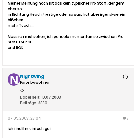
Meiner Meinung nach ist das kein typischer Pro Staff, der geht
eher so
in Richtung Head i.Prestige oder sowas, hat aber irgendwie ein
bißchen
mehr Touch...
Muss ich mal sehen, ich pendele momentan so zwischen Pro
Staff Tour 90
und ROK...
Nightwing
Forenbewohner
Dabei seit:
10.07.2003
Beiträge:
8880
07.09.2003, 23:04
#7
ich find ihn einfach goil