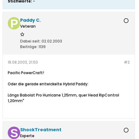
Stichworte:
-
Paddy C.
Veteran
Dabei seit:
02.02.2003
Beiträge:
1139
18.08.2003, 21:53
#2
Pacific PowerCraft!
Oder die gerade entwickelte Hybrid Paddy:
Längs Babolat Pro Hurricane 1,25mm, quer Head RipControl
1,20mm"
ShockTreatment
Experte