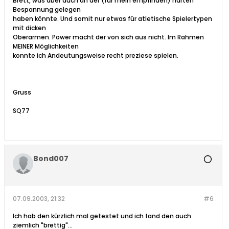
Brett, was aber auch an der (für mein empfinden) harten
Bespannung gelegen
haben könnte. Und somit nur etwas für atletische Spielertypen
mit dicken
Oberarmen. Power macht der von sich aus nicht. Im Rahmen
MEINER Möglichkeiten
konnte ich Andeutungsweise recht preziese spielen.
Gruss
SQ77
Bond007
07.09.2003, 21:32
#6
Ich hab den kürzlich mal getestet und ich fand den auch
ziemlich "brettig"...