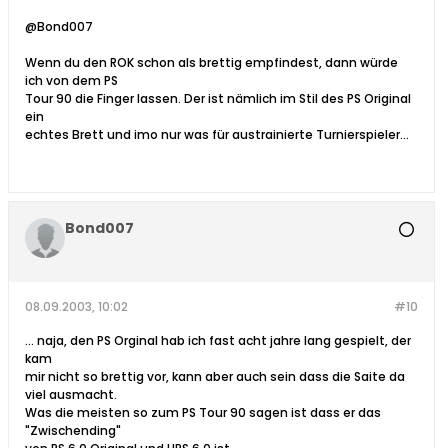
@Bond007
Wenn du den ROK schon als brettig empfindest, dann würde
ich von dem PS
Tour 90 die Finger lassen. Der ist nämlich im Stil des PS Original
ein
echtes Brett und imo nur was für austrainierte Turnierspieler...
Bond007
08.09.2003, 10:02
#10
... naja, den PS Orginal hab ich fast acht jahre lang gespielt, der
kam
mir nicht so brettig vor, kann aber auch sein dass die Saite da
viel ausmacht.
Was die meisten so zum PS Tour 90 sagen ist dass er das
"Zwischending"