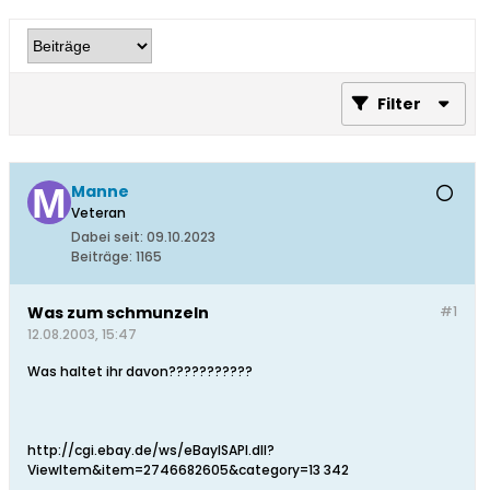
Filter
Manne
Veteran
Dabei seit:
09.10.2023
Beiträge:
1165
Was zum schmunzeln
#1
12.08.2003, 15:47
Was haltet ihr davon???????????
http://cgi.ebay.de/ws/eBayISAPI.dll?
ViewItem&item=2746682605&category=13 342