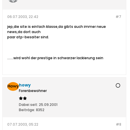
06.07.2003, 22:42
#7
jep,die site is einfach klasse,da gibts auch immer neue
news,da dort auch
paar atp-besaiter sind.
.......wird wohl der prestige in schwarzer lackierung sein
howy
Forenbewohner
Dabei seit:
25.09.2001
Beiträge:
8352
07.07.2003, 05:22
#8