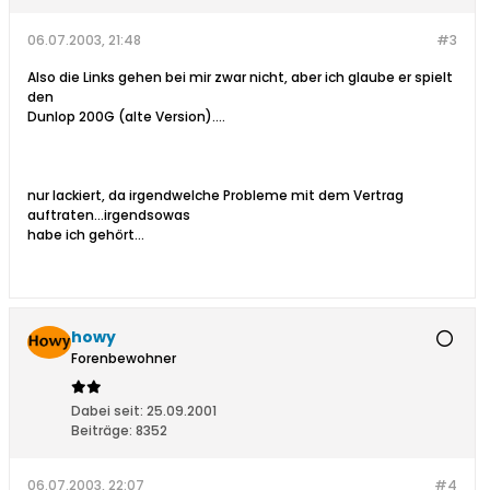
06.07.2003, 21:48
#3
Also die Links gehen bei mir zwar nicht, aber ich glaube er spielt
den
Dunlop 200G (alte Version)....
nur lackiert, da irgendwelche Probleme mit dem Vertrag
auftraten...irgendsowas
habe ich gehört...
howy
Forenbewohner
Dabei seit:
25.09.2001
Beiträge:
8352
06.07.2003, 22:07
#4