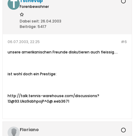
Tschevap
Forenbewohner
Dabei seit:
26.04.2003
Beiträge:
5417
06.07.2003, 22:25
#6
unsere amerikanischen Freunde diskutieren auch fleissig....
ist wohl doch ein Prestige:
http://talk.tennis-warehouse.com/discussions?
13@93.Uka9abhpojP^0@.eeb3671
Floriano