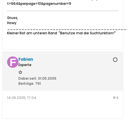
t=664&perpage=10&pagenumber=9
Gruss,
Howy
__________________________________________
Kleiner Rat am unteren Rand: "Benutze mal die Suchfunktion!"
Fabian
Experte
Dabei seit:
01.05.2005
Beiträge:
791
14.08.2005, 17:04
#4