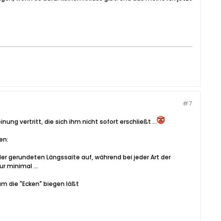
#7
ng vertritt, die sich ihm nicht sofort erschließt ...
en:
der gerundeten Längssaite auf, während bei jeder Art der
r minimal ...
 um die "Ecken" biegen läßt