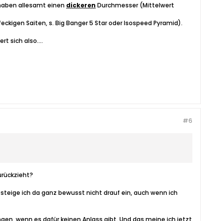
 haben allesamt einen
dickeren
Durchmesser (Mittelwert
eckigen Saiten, s. Big Banger 5 Star oder Isospeed Pyramid).
rt sich also....
#6
urückzieht?
n steige ich da ganz bewusst nicht drauf ein, auch wenn ich
lungen, wenn es dafür keinen Anlass gibt. Und das meine ich jetzt