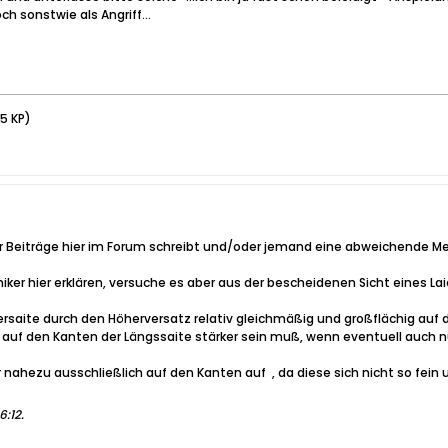
h sonstwie als Angriff...
25 KP)
ller Beiträge hier im Forum schreibt und/oder jemand eine abweichende Meinu
hniker hier erklären, versuche es aber aus der bescheidenen Sicht eines Lai
Quersaite durch den Höherversatz relativ gleichmäßig und großflächig auf 
k auf den Kanten der Längssaite stärker sein muß, wenn eventuell auch nu
gar nahezu ausschließlich auf den Kanten auf
, da diese sich nicht so fein
6:12
.