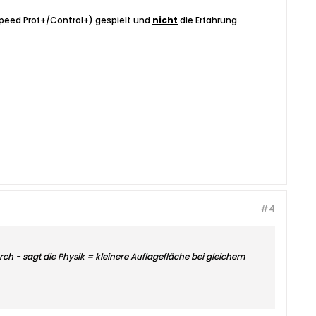
ospeed Prof+/Control+) gespielt und
nicht
die Erfahrung
#4
durch - sagt die Physik = kleinere Auflagefläche bei gleichem