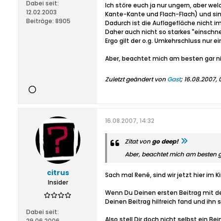
Dabei seit:
Ich störe euch ja nur ungern, aber we
12.02.2003
Kante-Kante und Flach-Flach) und si
Beiträge:
8905
Dadurch ist die Auflagefläche nicht i
Daher auch nicht so starkes "einschne
Ergo gilt der o.g. Umkehrschluss nur e
Aber, beachtet mich am besten gar nic
Zuletzt geändert von
Gast
;
16.08.2007, 
16.08.2007, 14:32
Zitat von
go deep!
Aber, beachtet mich am besten ga
citrus
Sach mal René, sind wir jetzt hier im
Insider
Wenn Du Deinen ersten Beitrag mit den 
Deinen Beitrag hilfreich fand und ih
Dabei seit:
Also stell Dir doch nicht selbst ein Be
29.06.2006