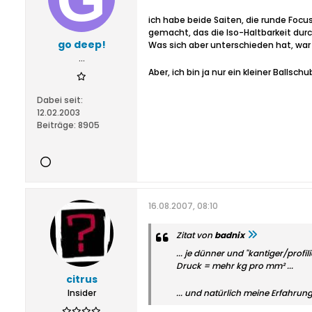
ich habe beide Saiten, die runde Focu
gemacht, das die Iso-Haltbarkeit durc
go deep!
Was sich aber unterschieden hat, war 
...
Aber, ich bin ja nur ein kleiner Ballschu
Dabei seit:
12.02.2003
Beiträge:
8905
16.08.2007, 08:10
Zitat von
badnix
... je dünner und "kantiger/profil
Druck = mehr kg pro mm² ...
citrus
Insider
... und natürlich meine Erfahrun