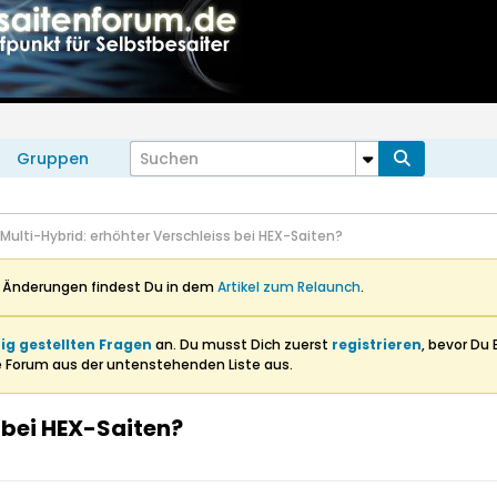
Gruppen
Multi-Hybrid: erhöhter Verschleiss bei HEX-Saiten?
n Änderungen findest Du in dem
Artikel zum Relaunch
.
ig gestellten Fragen
an. Du musst Dich zuerst
registrieren
, bevor Du 
e Forum aus der untenstehenden Liste aus.
 bei HEX-Saiten?