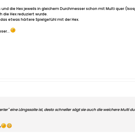
s und die Hex jeweils in gleichem Durchmesser schon mit Multi quer (Is
h die Hex reduziert wurde.
das etwas härtere Spielgefühl mit der Hex.
bser...
ierter" eine Längssaite ist, desto schneller sägt sie auch die weichere Multi 
g