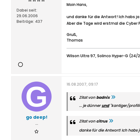
Moin Hans,
Dabei seit:
29.06.2006
und danke für die Antwort! Ich habs j
Beiträge:
437
Aber die Tage wird erstmal die Cyber 
Gruß,
Thomas
Wilson Ultra 97, Solinco Hyper-G (24/
16.08.2007, 09:17
Zitat von
badnix
... je dünner
und
"kantiger/profili
go deep!
Zitat von
citrus
...
danke für die Antwort! Ich habs 