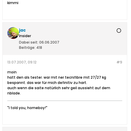
kimmi
jac
Insider
Dabei seit:
06.06.2007
Beiträge:
418
13.07.2007, 09:12
#9
moin
hatt den als tester. war mit ner tecnifibre mit 27/27 kg
bespannt. das war für mich definitiv zu hart.
auch wenn die saite natürlich sehr geil aussieht auf dem
nblade.
"I told you, homeboy!"