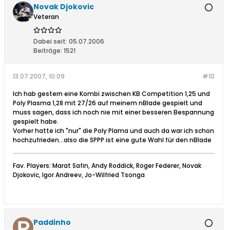
Novak Djokovic
Veteran
Dabei seit:
05.07.2006
Beiträge:
1521
13.07.2007, 10:09
#10
Ich hab gestern eine Kombi zwischen KB Competition 1,25 und
Poly Plasma 1,28 mit 27/26 auf meinem nBlade gespielt und
muss sagen, dass ich noch nie mit einer besseren Bespannung
gespielt habe.
Vorher hatte ich "nur" die Poly Plama und auch da war ich schon
hochzufrieden...also die SPPP ist eine gute Wahl für den nBlade
Fav. Players: Marat Safin, Andy Roddick, Roger Federer, Novak
Djokovic, Igor Andreev, Jo-Wilfried Tsonga
Paddinho