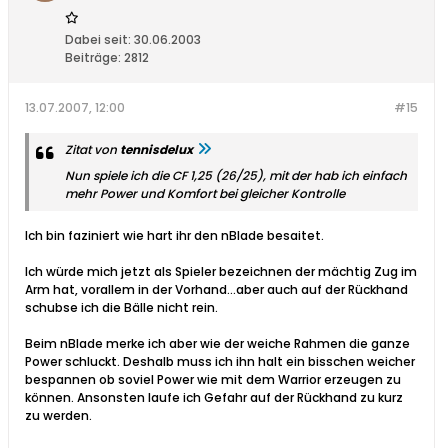
Dabei seit:
30.06.2003
Beiträge:
2812
13.07.2007, 12:00
#15
Zitat von
tennisdelux
Nun spiele ich die CF 1,25 (26/25), mit der hab ich einfach
mehr Power und Komfort bei gleicher Kontrolle
Ich bin faziniert wie hart ihr den nBlade besaitet.
Ich würde mich jetzt als Spieler bezeichnen der mächtig Zug im
Arm hat, vorallem in der Vorhand...aber auch auf der Rückhand
schubse ich die Bälle nicht rein.
Beim nBlade merke ich aber wie der weiche Rahmen die ganze
Power schluckt. Deshalb muss ich ihn halt ein bisschen weicher
bespannen ob soviel Power wie mit dem Warrior erzeugen zu
können. Ansonsten laufe ich Gefahr auf der Rückhand zu kurz
zu werden.