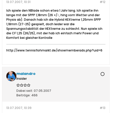
13.07.2007, 10:31
#12
Ich spiele den NBlade schon etwa 1 Jahr lang. Ich spielte ihn
lange mit der SPPP 1,18mm (26 +/-, hing vom Wetter und der
Physis ab). Danach hab ich die Hybrid HEXtreme 1,25mm SPPP
1,18mm (27-25) gespielt, doch leider war die
Spannungsstabilität der HEXtreme zu schlecht. Nun spiele ich
die CF 1,25 (26/25), mit der hab ich einfach mehr Power und
Komfort bei gleicher Kontrolle
http://www.tennisflohmarkt.de/showmemberads.php?uid=6
malandro
Insider
Dabei seit:
07.05.2007
Beiträge:
466
13.07.2007, 10:39
#13