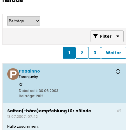
nBlade
Filter
1
2
3
Weiter
Paddinho
Forenjunky
Dabei seit:
30.06.2003
Beiträge:
2812
Saiten(-häre)empfehlung für nBlade
#1
13.07.2007, 07:42
Hallo zusammen,