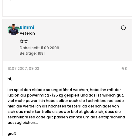
kimmi
Veteran
Dabei seit:
11.09.2006
Beiträge:
1681
13.07.2007, 09:03
#8
hi,
ich spiel den nblade so ungefähr 4 wochen, habe ihn mit der
luxilon alu power mit 27/25 kg gespielt und das ist wirklich gut,
viel mehr power! ich habe selber auch die technifibre red code
hier, die werde ich als nächstes testen! da der schläger von
sich aus mehr kontrolle als power bietet glaube ich, dass die
technifibre red code gut passen könnte um das entsprechend
auszugleichen...
gruß