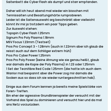
Saitenbett die Cyber Flash als dumpf und starr empfanden.
Daher will ich heut abend mal wieder ein bisschen mit
Tennissaiten und Besaitungshärte rumprobieren.
Leider ist die Saitenauswahl arg beschränkt aber vielleicht
könnt ihr mir ja trotzdem ein paar Tipps geben.
Zur Auswahl stehen:
Topspin Cyber Flash 1.25mm
Signum Pro Poly Plasma 1.18mm
MSV Focus 1.23mm (Testset)
Pros Pro Concept 3 - 1.28mm (auch in 1.22mm aber ich glaub die
reisst auch auf dem Schläger extrem früh)
Pros Pro Cyber Power 1.25mm
Pros Pro Poly Power (keine Ahnung wie sie genau heißt, glaub
war damals die Kopie der Poly Plasma) in 1.23 oder 1.25mm
1 Set der Tecnifibre Red Code 1.25mm (die hatte ich auch dem
Warrior mal bespannt aber die Power zog mir damals die
Socken aus so dass ich sie wieder runtergeschnitten hab).
Einige aus dem Forum kennen ja bereits meine Spielstärke von
Foren-Treffen.
Bin eher der agressive Grundlinienspieler der versucht mit der
Vorhand das Spiel zu dominieren und versucht hier und da mal
ans Netz vorzurücken.