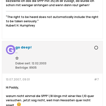
bezweifle ich das die SPPP mit 25/26 dir zusagt, da wurde ich
schon mit weniger anfangen und wenn dann rauf gehen!
"The right to be heard does not automatically include the right
to be taken seriously."
Hubert H. Humphrey
go deep!
...
Dabei seit:
12.02.2003
Beiträge:
8905
13.07.2007, 09:01
#7
Hi Paddy,
warum nicht einmal die SPPP 1,18 längs mit einer Hex 1,10 quer
versuchen...jetzt sag nicht, weil man Hexsaiten quer nicht
spielt...