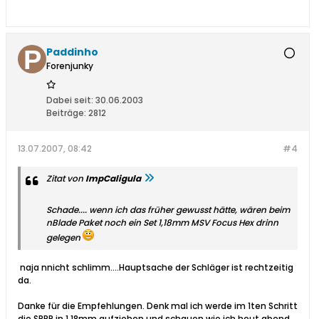
Paddinho
Forenjunky
Dabei seit:
30.06.2003
Beiträge:
2812
13.07.2007, 08:42
#4
Zitat von
ImpCaligula
Schade.... wenn ich das früher gewusst hätte, wären beim
nBlade Paket noch ein Set 1,18mm MSV Focus Hex drinn
gelegen
naja nnicht schlimm....Hauptsache der Schläger ist rechtzeitig
da.
Danke für die Empfehlungen. Denk mal ich werde im 1ten Schritt
die SPPP in 1.18mm aufziehen und schauen wie ich heut abend