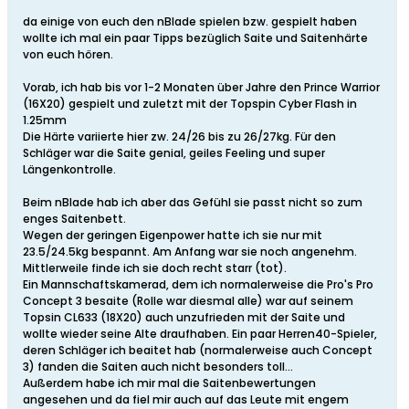
da einige von euch den nBlade spielen bzw. gespielt haben
wollte ich mal ein paar Tipps bezüglich Saite und Saitenhärte
von euch hören.
Vorab, ich hab bis vor 1-2 Monaten über Jahre den Prince Warrior
(16X20) gespielt und zuletzt mit der Topspin Cyber Flash in
1.25mm
Die Härte variierte hier zw. 24/26 bis zu 26/27kg. Für den
Schläger war die Saite genial, geiles Feeling und super
Längenkontrolle.
Beim nBlade hab ich aber das Gefühl sie passt nicht so zum
enges Saitenbett.
Wegen der geringen Eigenpower hatte ich sie nur mit
23.5/24.5kg bespannt. Am Anfang war sie noch angenehm.
Mittlerweile finde ich sie doch recht starr (tot).
Ein Mannschaftskamerad, dem ich normalerweise die Pro's Pro
Concept 3 besaite (Rolle war diesmal alle) war auf seinem
Topsin CL633 (18X20) auch unzufrieden mit der Saite und
wollte wieder seine Alte draufhaben. Ein paar Herren40-Spieler,
deren Schläger ich beaitet hab (normalerweise auch Concept
3) fanden die Saiten auch nicht besonders toll...
Außerdem habe ich mir mal die Saitenbewertungen
angesehen und da fiel mir auch auf das Leute mit engem