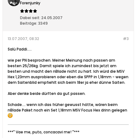
Forenjunky
Dabei seit:
24.05.2007
Beiträge:
3349
13.07.2007, 08:32
#3
Salü Paddi.....
wie per PN besprochen. Meiner Meinung nach passen am
besten 25/26kg. Damit spiele ich zumindest bis jetzt am
besten und macht den nBlade nicht zu hart. Ich würd die MSV
Hex 1,23mm ausprobieren oder eben die SPPP in 1,18mm - wegen
dem Saitenblid empfiehlt sich beim 18er ja eher dünne Saiten.
Aber denke beide dürften da gut passen.
Schade.... wenn ich das früher gewusst hätte, wären beim
nBlade Paket noch ein Set 1,18mm MSV Focus Hex drinn gelegen
***" Vae me, puto, concacavi me! "***