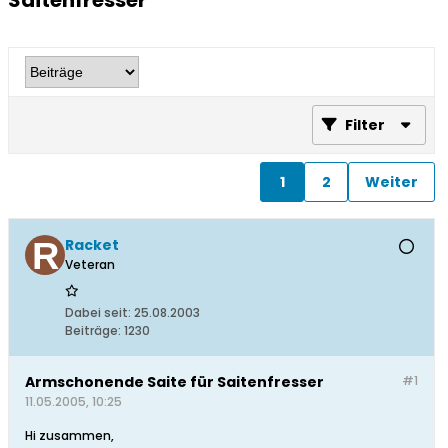
Saitenfresser
Filter
1
2
Weiter
Racket
Veteran
Dabei seit:
25.08.2003
Beiträge:
1230
Armschonende Saite für Saitenfresser
#1
11.05.2005, 10:25
Hi zusammen,