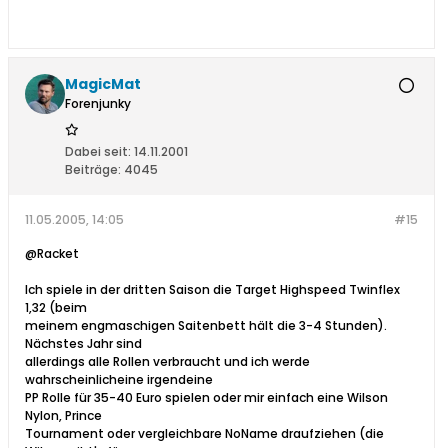
MagicMat
Forenjunky
Dabei seit:
14.11.2001
Beiträge:
4045
11.05.2005, 14:05
#15
@Racket
Ich spiele in der dritten Saison die Target Highspeed Twinflex
1,32 (beim
meinem engmaschigen Saitenbett hält die 3-4 Stunden).
Nächstes Jahr sind
allerdings alle Rollen verbraucht und ich werde
wahrscheinlicheine irgendeine
PP Rolle für 35-40 Euro spielen oder mir einfach eine Wilson
Nylon, Prince
Tournament oder vergleichbare NoName draufziehen (die