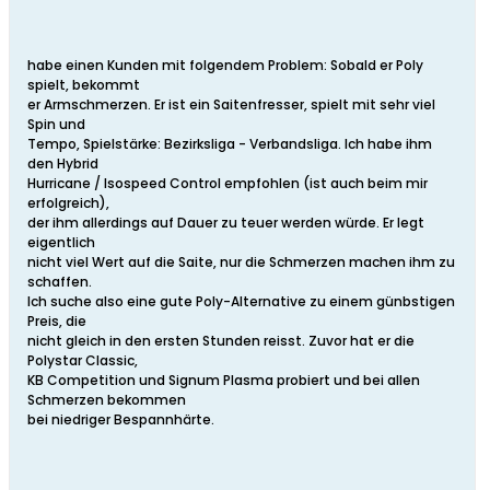
habe einen Kunden mit folgendem Problem: Sobald er Poly
spielt, bekommt
er Armschmerzen. Er ist ein Saitenfresser, spielt mit sehr viel
Spin und
Tempo, Spielstärke: Bezirksliga - Verbandsliga. Ich habe ihm
den Hybrid
Hurricane / Isospeed Control empfohlen (ist auch beim mir
erfolgreich),
der ihm allerdings auf Dauer zu teuer werden würde. Er legt
eigentlich
nicht viel Wert auf die Saite, nur die Schmerzen machen ihm zu
schaffen.
Ich suche also eine gute Poly-Alternative zu einem günbstigen
Preis, die
nicht gleich in den ersten Stunden reisst. Zuvor hat er die
Polystar Classic,
KB Competition und Signum Plasma probiert und bei allen
Schmerzen bekommen
bei niedriger Bespannhärte.