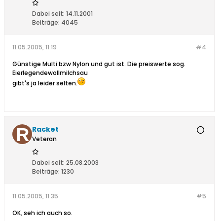
Dabei seit:
14.11.2001
Beiträge:
4045
11.05.2005, 11:19
#4
Günstige Multi bzw Nylon und gut ist. Die preiswerte sog.
Eierlegendewollmilchsau
gibt's ja leider selten.
Racket
Veteran
Dabei seit:
25.08.2003
Beiträge:
1230
11.05.2005, 11:35
#5
OK, seh ich auch so.