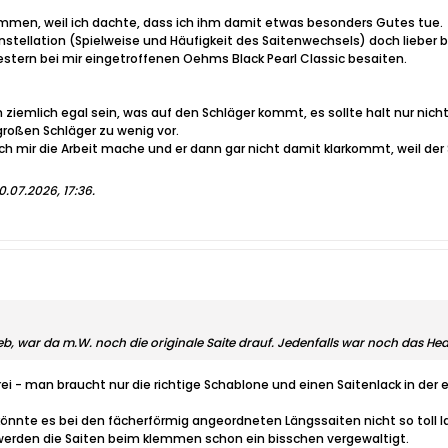
ommen, weil ich dachte, dass ich ihm damit etwas besonders Gutes tue.
onstellation (Spielweise und Häufigkeit des Saitenwechsels) doch lieber 
estern bei mir eingetroffenen Oehms Black Pearl Classic besaiten.
m ziemlich egal sein, was auf den Schläger kommt, es sollte halt nur ni
großen Schläger zu wenig vor.
ch mir die Arbeit mache und er dann gar nicht damit klarkommt, weil der S
0.07.2026, 17:36
.
ieb, war da m.W. noch die originale Saite drauf. Jedenfalls war noch das H
rei - man braucht nur die richtige Schablone und einen Saitenlack in der
önnte es bei den fächerförmig angeordneten Längssaiten nicht so toll l
werden die Saiten beim klemmen schon ein bisschen vergewaltigt.