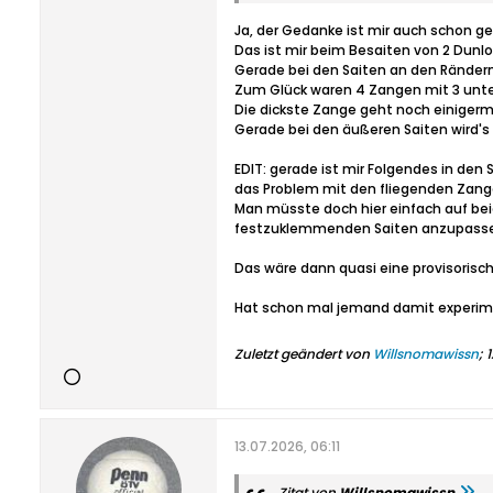
Ja, der Gedanke ist mir auch schon 
Das ist mir beim Besaiten von 2 Dunlo
Gerade bei den Saiten an den Rändern
Zum Glück waren 4 Zangen mit 3 unte
Die dickste Zange geht noch einigerma
Gerade bei den äußeren Saiten wird's 
EDIT: gerade ist mir Folgendes in de
das Problem mit den fliegenden Zange
Man müsste doch hier einfach auf bei
festzuklemmenden Saiten anzupasse
Das wäre dann quasi eine provisorisch
Hat schon mal jemand damit experim
Zuletzt geändert von
Willsnomawissn
;
1
13.07.2026, 06:11
Zitat von
Willsnomawissn