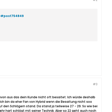
49#post754849
#3
davon aus das dein Kunde nicht oft besaitet. Ich würde deshalb
 Ich bin da eher Fan von Hybrid wenn die Besaitung nicht soo
 den Schlägern stand. Da stand ja teilweise 27 - 29. So wie bei
sehr hart schlägt mit seiner Technik. Aber so 22 geht auch noch