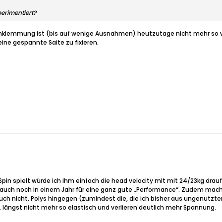
erimentiert?
tenklemmung ist (bis auf wenige Ausnahmen) heutzutage nicht mehr so ve
ine gespannte Saite zu fixieren.
in spielt würde ich ihm einfach die head velocity mlt mit 24/23kg drauf
auch noch in einem Jahr für eine ganz gute „Performance“. Zudem macht 
auch nicht. Polys hingegen (zumindest die, die ich bisher aus ungenutzten
 längst nicht mehr so elastisch und verlieren deutlich mehr Spannung.