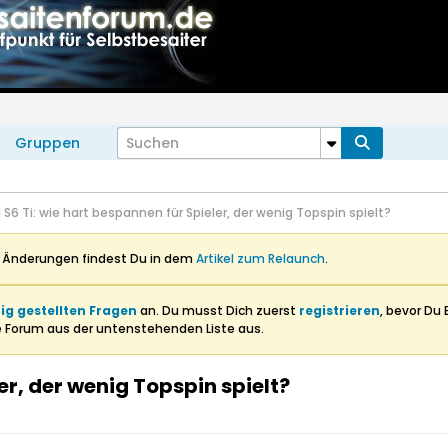
Gruppen
S6 Ti: wie hart bespannen für Spieler, der wenig Topspin spielt?
n Änderungen findest Du in dem
Artikel zum Relaunch
.
ig gestellten Fragen
an. Du musst Dich zuerst
registrieren
, bevor Du 
e Forum aus der untenstehenden Liste aus.
er, der wenig Topspin spielt?