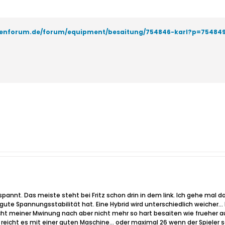
itenforum.de/forum/equipment/besaitung/754846-karl?p=7548
spannt. Das meiste steht bei Fritz schon drin in dem link. Ich gehe mal 
ute Spannungsstabilität hat. Eine Hybrid wird unterschiedlich weicher...
ht meiner Mwinung nach aber nicht mehr so hart besaiten wie frueher auf
 reicht es mit einer guten Maschine... oder maximal 26 wenn der Spieler 