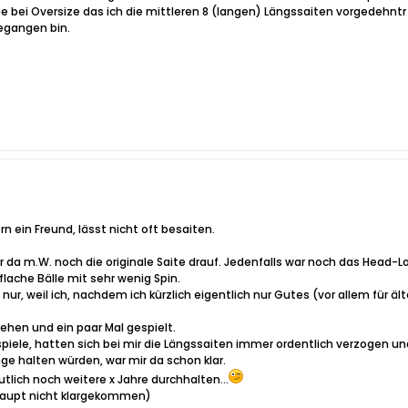
 bei Oversize das ich die mittleren 8 (langen) Längssaiten vorgedehntr 
egangen bin.
ern ein Freund, lässt nicht oft besaiten.
ar da m.W. noch die originale Saite drauf. Jedenfalls war noch das Head-
flache Bälle mit sehr wenig Spin.
 nur, weil ich, nachdem ich kürzlich eigentlich nur Gutes (vor allem für 
ehen und ein paar Mal gespielt.
 spiele, hatten sich bei mir die Längssaiten immer ordentlich verzogen un
ge halten würden, war mir da schon klar.
lich noch weitere x Jahre durchhalten...
haupt nicht klargekommen)