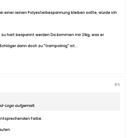
bei einer reinen Polyesterbespannung bleiben sollte, würde ich
cht zu hart bespannt werden Da kommen mir 21kg, was er
chläger dann doch zu "trampolinig" ist...
#5
ead-Logo aufgemalt.
 entsprechenden Farbe.
aufen.