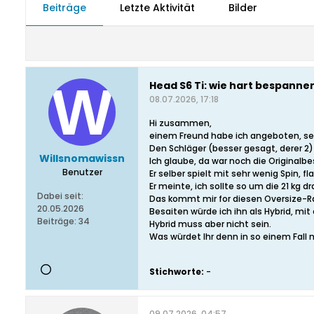
Beiträge
Letzte Aktivität
Bilder
Head S6 Ti: wie hart bespannen
08.07.2026, 17:18
Hi zusammen,
einem Freund habe ich angeboten, sei
Den Schläger (besser gesagt, derer 2)
Willsnomawissn
Ich glaube, da war noch die Originalb
Benutzer
Er selber spielt mit sehr wenig Spin, fl
Er meinte, ich sollte so um die 21 kg 
Dabei seit:
Das kommt mir for diesen Oversize-R
20.05.2026
Besaiten würde ich ihn als Hybrid, mit
Beiträge:
34
Hybrid muss aber nicht sein.
Was würdet Ihr denn in so einem Fall
Stichworte:
-
09.07.2026, 04:57