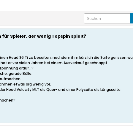
 für Spieler, der wenig Topspin spielt?
nen Head S6 Ti zu besaiten, nachdem ihm kürzlich die Saite gerissen war
 hat er vor vielen Jahren bei einem Ausverkauf geschnappt
espannung drauf...?
ache, gerade Bälle.
draufmachen.
ahmen etwas arg wenig vor.
 der Head Velocity MLT als Quer- und einer Polysaite als Längssaite.
 machen?