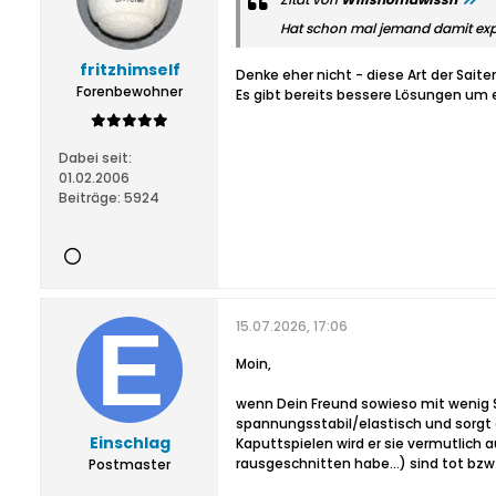
Hat schon mal jemand damit exp
fritzhimself
Denke eher nicht - diese Art der Sai
Forenbewohner
Es gibt bereits bessere Lösungen um e
Dabei seit:
01.02.2006
Beiträge:
5924
15.07.2026, 17:06
Moin,
wenn Dein Freund sowieso mit wenig Sp
spannungsstabil/elastisch und sorgt 
Einschlag
Kaputtspielen wird er sie vermutlich 
rausgeschnitten habe…) sind tot bzw.
Postmaster