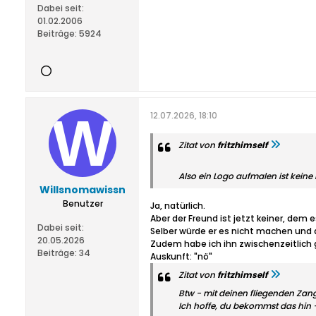
Dabei seit:
01.02.2006
Beiträge:
5924
12.07.2026, 18:10
Zitat von
fritzhimself
Also ein Logo aufmalen ist keine
Willsnomawissn
Benutzer
Ja, natürlich.
Aber der Freund ist jetzt keiner, dem es
Dabei seit:
Selber würde er es nicht machen und 
20.05.2026
Zudem habe ich ihn zwischenzeitlich 
Beiträge:
34
Auskunft: "nö"
Zitat von
fritzhimself
Btw - mit deinen fliegenden Zang
Ich hoffe, du bekommst das hin 