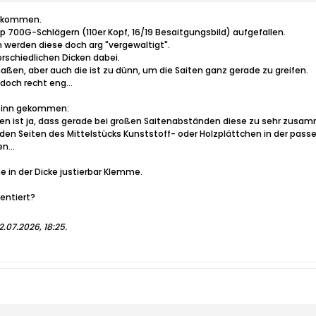
gekommen.
p 700G-Schlägern (110er Kopf, 16/19 Besaitgungsbild) aufgefallen.
 werden diese doch arg "vergewaltigt".
rschiedlichen Dicken dabei.
ßen, aber auch die ist zu dünn, um die Saiten ganz gerade zu greifen.
doch recht eng...
n Sinn gekommen:
n ist ja, dass gerade bei großen Saitenabständen diese zu sehr zusamm
den Seiten des Mittelstücks Kunststoff- oder Holzplättchen in der pas
n...
e in der Dicke justierbar Klemme.
entiert?
2.07.2026, 18:25
.