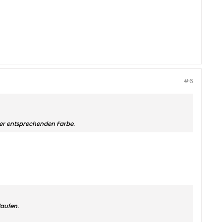
#6
der entsprechenden Farbe.
laufen.