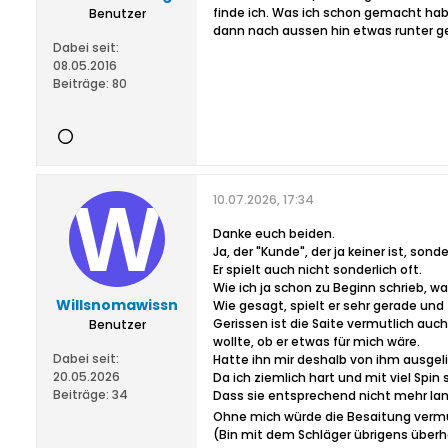
finde ich. Was ich schon gemacht habe
Benutzer
dann nach aussen hin etwas runter g
Dabei seit:
08.05.2016
Beiträge:
80
10.07.2026, 17:34
Danke euch beiden.
Ja, der "Kunde", der ja keiner ist, sond
Er spielt auch nicht sonderlich oft.
Wie ich ja schon zu Beginn schrieb, w
Willsnomawissn
Wie gesagt, spielt er sehr gerade und 
Gerissen ist die Saite vermutlich auch
Benutzer
wollte, ob er etwas für mich wäre.
Dabei seit:
Hatte ihn mir deshalb von ihm ausgeli
20.05.2026
Da ich ziemlich hart und mit viel Spin
Beiträge:
34
Dass sie entsprechend nicht mehr lan
Ohne mich würde die Besaitung vermut
(Bin mit dem Schläger übrigens über