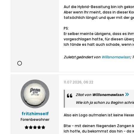
Auf die Hybrid-Besaitung bin ich gek
Aber wenn Ihr meint, dass in dieser K
tatsächlich längst und quer mit der g
PS:
Er selber meinte übrigens, dass es ih
vorgeschlagen hatte, für diesen über
Ich fände es halt auch schade, wenn i
Zuletzt geändert von
Willsnomawissn
;
1
11.07.2026, 06:22
Zitat von
Willsnomawissn
Wie ich ja schon zu Beginn schr
fritzhimself
Also ein Logo aufmalen ist keine Hexe
Forenbewohner
Btw - mit deinen fliegenden Zangen k
Ich hoffe, du bekommst das hin - da 