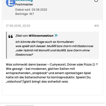
Postmaster
Dabei seit:
03.08.2023
Beiträge:
167
17.06.2026, 23:00
#6
Zitat von
Willsnomawissn
Ich könnte die Frage auch so formulieren:
was spielt sich besser: Multifil bzw Darm mit Elastocross
,oder Hybrid mit Monofil und Multifil, bzw Darm ohne
Elastocross?
Was schmeckt denn besser - Currywurst, Döner oder Pizza 😉 ?
Wie gesagt - bei modernen, glatten Saiten mit
entsprechenden „snapback“ und einem spinlastigen Spiel
halte ich die Saitenschoner für kontraproduktiv. Spielst Du
„oldschool“/glatt bringt das sicherlich was.