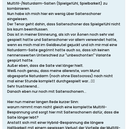
Multifil-/Naturdarm-Saiten (Spielgefühl, Spielbarkeit) zu
kombinieren.
Nun habe ich mich hier ein wenig über Saitenschoner
eingelesen.
Der Tenor geht dahin, dass Saitenschoner das Spielgefühl nicht
bis kaum beeinflussen.
Das ist in meiner Erinnerung, als ich vor Äonen noch sehr viel
gespielt hatte und Saitenschoner vor allem verwendet hatte,
wenn es mich mal im Geldbeutel gejuckt und ich mir mal eine
Naturdarm-Saite gegönnt hatte auch so, dass ich keinen
nennenswerten Unterschied zur "unbeschonten" Variante
gespürt hatte.
Außer eben, dass die Saite viel länger hielt.
Weiß noch genau, dass meine allererste, vom Mund
abgesparte Naturdarm (noch ohne Elastocross) nach nicht
mal einer Stunde komplett durchgespielt war...😵‍💫
Sehr frustrierend...
Danach eben nur noch mit Saitenschonern...
Hier nun meiner langen Rede kurzer Sinn:
warum nimmt man nicht gleich eine komplette Multifil-
Bespannung und sorgt hier mit Saitenschonern dafür, dass die
Saite länger lebt?
Anstatt sich mit einer Hybrid-Bespannung die längere
Haltbarkeit mit einem gewissen Verlust der Vorteile der Multifil-