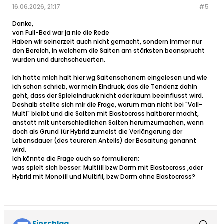
16.06.2026, 21:17
#5
Danke,
von Full-Bed war ja nie die Rede
Haben wir seinerzeit auch nicht gemacht, sondern immer nur
den Bereich, in welchem die Saiten am stärksten beansprucht
wurden und durchscheuerten.
Ich hatte mich halt hier wg Saitenschonern eingelesen und wie
ich schon schrieb, war mein Eindruck, das die Tendenz dahin
geht, dass der Spieleindruck nicht oder kaum beeinflusst wird.
Deshalb stellte sich mir die Frage, warum man nicht bei "Voll-
Multi" bleibt und die Saiten mit Elastocross haltbarer macht,
anstatt mit unterschiedlichen Saiten herumzumachen, wenn
doch als Grund für Hybrid zumeist die Verlängerung der
Lebensdauer (des teureren Anteils) der Besaitung genannt
wird.
Ich könnte die Frage auch so formulieren:
was spielt sich besser: Multifil bzw Darm mit Elastocross ,oder
Hybrid mit Monofil und Multifil, bzw Darm ohne Elastocross?
Einschlag