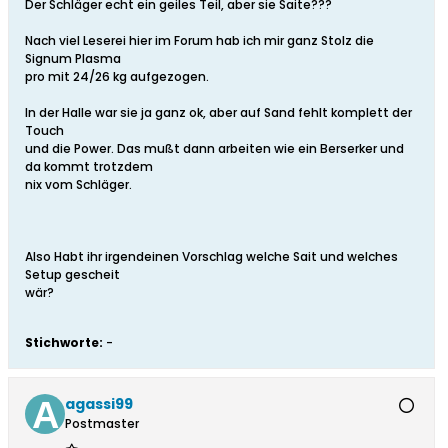
Der Schläger echt ein geiles Teil, aber sie Saite???
Nach viel Leserei hier im Forum hab ich mir ganz Stolz die
Signum Plasma
pro mit 24/26 kg aufgezogen.
In der Halle war sie ja ganz ok, aber auf Sand fehlt komplett der
Touch
und die Power. Das mußt dann arbeiten wie ein Berserker und
da kommt trotzdem
nix vom Schläger.
Also Habt ihr irgendeinen Vorschlag welche Sait und welches
Setup gescheit
wär?
Stichworte:
-
agassi99
Postmaster