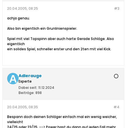
20.04.2005, 08:25
#3
achja genau.
Also bin eigentlich ein Grunlinienspieler.
Spiel mit viel Topspinn aber auch harte Gerade Schläge. Also
eigentlich
ein solides Spiel, schneller erster und den 2ten mit viel Kick.
Adlerauge
Experte
Dabei seit:
11.12.2024
Beiträge:
898
20.04.2005, 08:35
#4
Bespann doch deinen Schläger einfach mal ein wenig weicher,
vielleicht
24/25 oder 23/25. --> Power hast du dann auf jeden Fall mehr.