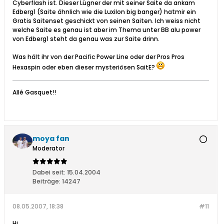
Cyberflash ist. Dieser Lügner der mit seiner Saite da ankam
Edberg1 (Saite ähnlich wie die Luxilon big banger) hatmir ein
Gratis Saitenset geschickt von seinen Saiten. Ich weiss nicht
welche Saite es genau ist aber im Thema unter BB alu power
von Edberg1 steht da genau was zur Saite drinn.
Was hält ihr von der Pacific Power Line oder der Pros Pros
Hexaspin oder eben dieser mysteriösen SaitE?
Allé Gasquet!!
moya fan
Moderator
Dabei seit:
15.04.2004
Beiträge:
14247
08.05.2007, 18:38
#11
Hi,