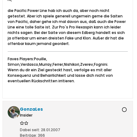
die Pacific Power Line hab ich auch da, aber noch nicht
getestet. Aber ich spiele generell ungemein gerne die Saiten
von Pacific, daher gehe ich mal davon aus, daß auch die Power
Line eine tolle Saite ist. Zur Pro`s Pro Hexaspin kann ich leider
nichts sagen. Bei der Saite von diesem Edberg handelt es sich
ja offenbar um einen dreisten Fake und Klon. Außer dir hat die
offenbar kaum jemand geordert.
Faves Players:Pouille,
Simon,Verdasco,Murray,Ferrer,Nishikori,Zverev,Fognini.
Wenn du dir ein Ziel gesteckt hast, verfolge es mit aller
Konsequenz und Beharrlichkeit und lasse dich nicht von
eventuellen Rückschritten irritieren.
GonzaLes
Insider
Dabei seit:
28.01.2007
Beiträge:
366