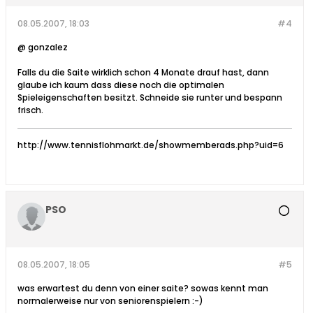
08.05.2007, 18:03
#4
@ gonzalez
Falls du die Saite wirklich schon 4 Monate drauf hast, dann
glaube ich kaum dass diese noch die optimalen
Spieleigenschaften besitzt. Schneide sie runter und bespann
frisch.
http://www.tennisflohmarkt.de/showmemberads.php?uid=6
PSO
08.05.2007, 18:05
#5
was erwartest du denn von einer saite? sowas kennt man
normalerweise nur von seniorenspielern :-)