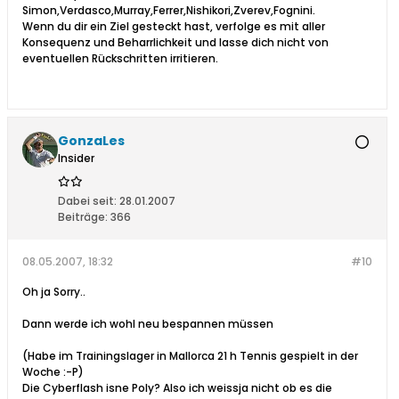
Simon,Verdasco,Murray,Ferrer,Nishikori,Zverev,Fognini.
Wenn du dir ein Ziel gesteckt hast, verfolge es mit aller
Konsequenz und Beharrlichkeit und lasse dich nicht von
eventuellen Rückschritten irritieren.
GonzaLes
Insider
Dabei seit:
28.01.2007
Beiträge:
366
08.05.2007, 18:32
#10
Oh ja Sorry..
Dann werde ich wohl neu bespannen müssen
(Habe im Trainingslager in Mallorca 21 h Tennis gespielt in der
Woche :-P)
Die Cyberflash isne Poly? Also ich weissja nicht ob es die