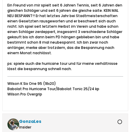
Ein Freund von mir spielt seit 6 Jahren Tennis, seit 6 Jahren den
gleichen Schläger und seit 6 jahren die gleiche saite. KEIN MAL
NEU BESPANNT!! Er hat letztes Jahr bei Stadtmeisterschaften
einen Gesetzten rausgeworfen und er beschwert sich auch
nicht. Ich spiel seit letztem Herbst im Verein und habe schon
einen Schläger zerdeppert, insgesamt 3 verschiedene Schläger
gekauft bis ich dann beim PD hängen geblieben bin und habe
bestimmt schon 8 mal neubespannt. Ich bin zwar noch
anfänger, merke aber trotzdem, das die Bespannung nach
einem Monat nachlässt.
ps: spiele auch die hurricane tour und für meine verhältnisse
lässt die bespannung schnell nach.
Wilson K Six One 95 (18x20)
Babolat Pro Hurricane Tour/Babolat Tonic 25/24 kp
Wilson Pro Overgrip
GonzaLes
Insider