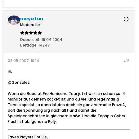
moya fan
Moderator
Dabei seit:
15.04.2004
Beiträge:
14247
08.05.2007, 18:14
#9
Hi,
@Gonzalez
Wenn die Babolat Pro Hurricane Tour jetzt wirklich schon ca. 4
Monate auf deinem Racket ist und du viel und regelmäßig
Tennis spielst, ja dann ist das doch ein ganz normaler Prozeß,
daß die Spannung arg nachläßt und damit die
Spieleigenschaften in gleichem Maße. Und die Topspin Cyber
Flash ist übrigens ne Poly.
Faves Players:Pouille,