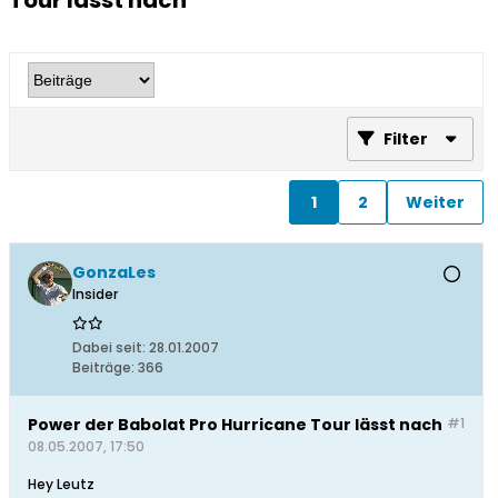
Tour lässt nach
Filter
1
2
Weiter
GonzaLes
Insider
Dabei seit:
28.01.2007
Beiträge:
366
Power der Babolat Pro Hurricane Tour lässt nach
#1
08.05.2007, 17:50
Hey Leutz