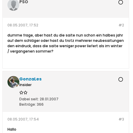
PSO
08.05.2007, 17:52
#2
dumme frage, aber hast du die saite nun schon ein halbes jahr
auf dem schläger oder hast du trotz mehrerer neubesaitungen
den eindruck, dass die saite weniger power liefert als im winter
/ vergangenen sommer?
GonzaLes
Insider
Dabei seit:
28.01.2007
Beiträge:
366
08.05.2007, 17:54
#3
Hallo