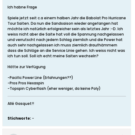
Ich habne Frage
Spiele jetzt seit c.a einem halben Jahr die Babolat Pro Hurricane
Tour Saiten. Da nun die Sandsaison wieder angefangen hat
möchte ich natürlich erfolgreicher sein als letztes Jahr :-D. Ich
weiss nicht aber die Saite hat voll die Spannung nachgelassen
und verrutscht nach jedem Schlag ziemlich und die Power hat
auch sehr nachgelassen ich muss ziemlich draufhämmern
dass die Schläge an die Service Linie gehen. Ich weiss nicht was
ich tun soll. Soll ich echt meine Saiten wechseln?
Hätte zur Verfügung
-Pacific Power Line (Erfahrungen??)
-Pros Pros Hexaspin
-Topspin Cyberflash (eher weniger, da keine Poly)
Allé Gasquet!!
Stichworte:
-