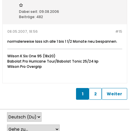
Dabei seit:
09.08.2006
Beiträge:
482
08.05.2007, 18:56
#15
normalerweise lass ich alle 1 bis 1 1/2 Monate neu bespannen.
Wilson K Six One 95 (18x20)
Babolat Pro Hurricane Tour/Babolat Tonic 25/24 kp
Wilson Pro Overgrip
1
2
Weiter