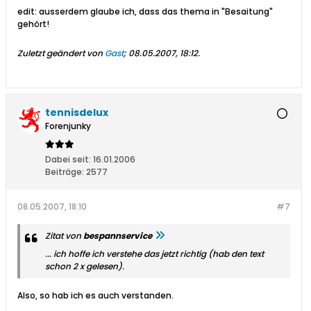
edit: ausserdem glaube ich, dass das thema in "Besaitung"
gehört!
Zuletzt geändert von
Gast
;
08.05.2007, 18:12
.
tennisdelux
Forenjunky
Dabei seit:
16.01.2006
Beiträge:
2577
08.05.2007, 18:10
#7
Zitat von
bespannservice
... ich hoffe ich verstehe das jetzt richtig (hab den text
schon 2 x gelesen).
Also, so hab ich es auch verstanden.