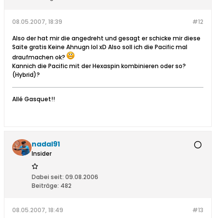
08.05.2007, 18:39
#12
Also der hat mir die angedreht und gesagt er schicke mir diese
Saite gratis Keine Ahnugn lol xD Also soll ich die Pacific mal
draufmachen ok?
Kannich die Pacific mit der Hexaspin kombinieren oder so?
(Hybrid)?
Allé Gasquet!!
nadal91
Insider
Dabei seit:
09.08.2006
Beiträge:
482
08.05.2007, 18:49
#13