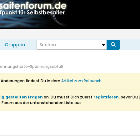
Gruppen
annungshärte-Spannungsabfall
n Änderungen findest Du in dem
Artikel zum Relaunch
.
ig gestellten Fragen
an. Du musst Dich zuerst
registrieren
, bevor Du 
e Forum aus der untenstehenden Liste aus.