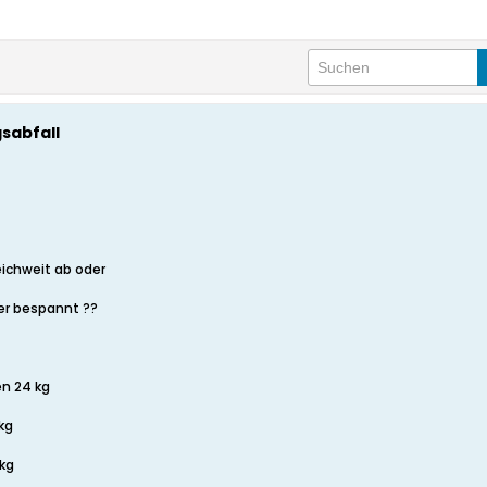
sabfall
ichweit ab oder
ter bespannt ??
en 24 kg
kg
kg