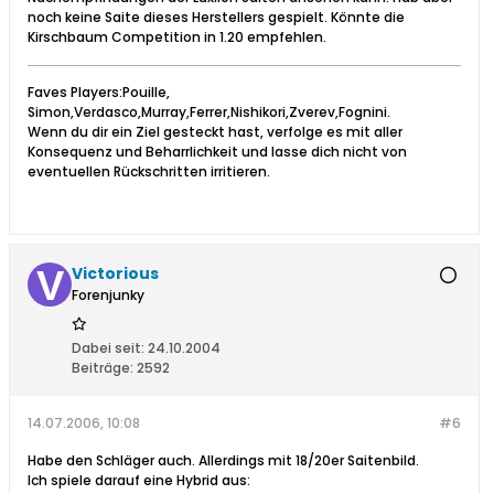
noch keine Saite dieses Herstellers gespielt. Könnte die
Kirschbaum Competition in 1.20 empfehlen.
Faves Players:Pouille,
Simon,Verdasco,Murray,Ferrer,Nishikori,Zverev,Fognini.
Wenn du dir ein Ziel gesteckt hast, verfolge es mit aller
Konsequenz und Beharrlichkeit und lasse dich nicht von
eventuellen Rückschritten irritieren.
Victorious
Forenjunky
Dabei seit:
24.10.2004
Beiträge:
2592
14.07.2006, 10:08
#6
Habe den Schläger auch. Allerdings mit 18/20er Saitenbild.
Ich spiele darauf eine Hybrid aus: