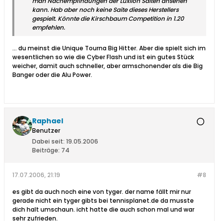
man Nachempfindungen der Luxilon Saiten ansehen
kann. Hab aber noch keine Saite dieses Herstellers
gespielt. Könnte die Kirschbaum Competition in 1.20
empfehlen.
... du meinst die Unique Tourna Big Hitter. Aber die spielt sich im
wesentlichen so wie die Cyber Flash und ist ein gutes Stück
weicher, damit auch schneller, aber armschonender als die Big
Banger oder die Alu Power.
Raphael
Benutzer
Dabei seit:
19.05.2006
Beiträge:
74
17.07.2006, 21:19
#8
es gibt da auch noch eine von tyger. der name fällt mir nur
gerade nicht ein tyger gibts bei tennisplanet.de da musste
dich halt umschaun. icht hatte die auch schon mal und war
sehr zufrieden.