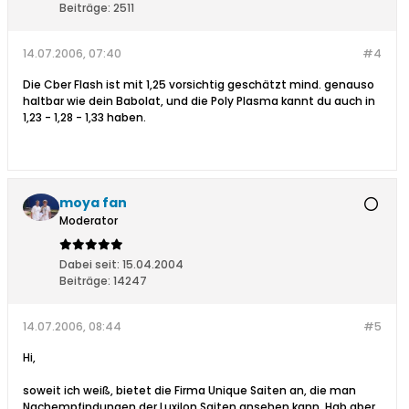
Beiträge:
2511
14.07.2006, 07:40
#4
Die Cber Flash ist mit 1,25 vorsichtig geschätzt mind. genauso
haltbar wie dein Babolat, und die Poly Plasma kannt du auch in
1,23 - 1,28 - 1,33 haben.
moya fan
Moderator
Dabei seit:
15.04.2004
Beiträge:
14247
14.07.2006, 08:44
#5
Hi,
soweit ich weiß, bietet die Firma Unique Saiten an, die man
Nachempfindungen der Luxilon Saiten ansehen kann. Hab aber