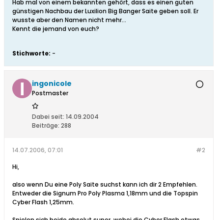
Hab mal von einem bekannten gehört, dass es einen guten
günstigen Nachbau der Luxilion Big Banger Saite geben soll. Er
wusste aber den Namen nicht mehr...
Kennt die jemand von euch?
Stichworte:
-
ingonicole
Postmaster
Dabei seit:
14.09.2004
Beiträge:
288
14.07.2006, 07:01
#2
Hi,
also wenn Du eine Poly Saite suchst kann ich dir 2 Empfehlen.
Entweder die Signum Pro Poly Plasma 1,18mm und die Topspin
Cyber Flash 1,25mm.
Spielen sich beide absolut super, wobei die Cyber Flash etwas