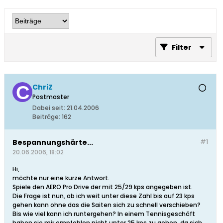
Filter
ChriZ
Postmaster
Dabei seit:
21.04.2006
Beiträge:
162
Bespannungshärte...
#1
20.06.2006, 18:02
Hi,
möchte nur eine kurze Antwort.
Spiele den AERO Pro Drive der mit 25/29 kps angegeben ist.
Die Frage ist nun, ob ich weit unter diese Zahl bis auf 23 kps
gehen kann ohne das die Saiten sich zu schnell verschieben?
Bis wie viel kann ich runtergehen? In einem Tennisgeschäft
haben sie mir empfohlen nicht unter 25 kps zu gehen, da sich