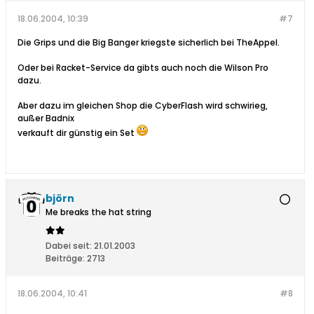
18.06.2004, 10:39
#7
Die Grips und die Big Banger kriegste sicherlich bei TheAppel.
Oder bei Racket-Service da gibts auch noch die Wilson Pro
dazu.
Aber dazu im gleichen Shop die CyberFlash wird schwirieg,
außer Badnix
verkauft dir günstig ein Set
björn
Me breaks the hat string
Dabei seit:
21.01.2003
Beiträge:
2713
18.06.2004, 10:41
#8