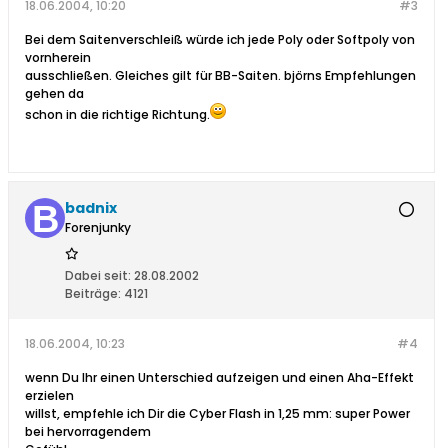
18.06.2004, 10:20
#3
Bei dem Saitenverschleiß würde ich jede Poly oder Softpoly von
vornherein
ausschließen. Gleiches gilt für BB-Saiten. björns Empfehlungen
gehen da
schon in die richtige Richtung.
badnix
Forenjunky
Dabei seit:
28.08.2002
Beiträge:
4121
18.06.2004, 10:23
#4
wenn Du Ihr einen Unterschied aufzeigen und einen Aha-Effekt
erzielen
willst, empfehle ich Dir die Cyber Flash in 1,25 mm: super Power
bei hervorragendem