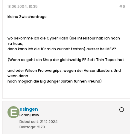
18.06.2004, 10:35
#6
kleine Zwischenfrage:
wo bekomme ich die Cyber Flash (die intellitour hab ich noch
zu haus,
dann kann ich die für mich zur not testen) ausser bei MSV?
(Wenn es geht ein Shop der gleichzeitig PP Soft Thin Tapes hat
und oder Wilson Pro overgrips, wegen der Versandkosten. Und
wenn dann
noch möglich die Big Banger Saiten für nen Freund)
esingen
Forenjunky
Dabei seit:
21.12.2024
Beiträge:
2173