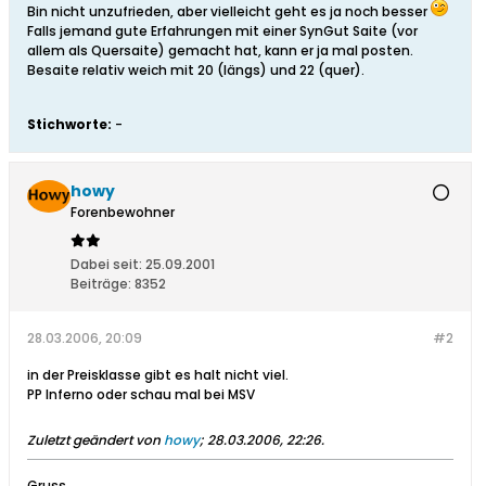
Bin nicht unzufrieden, aber vielleicht geht es ja noch besser
Falls jemand gute Erfahrungen mit einer SynGut Saite (vor
allem als Quersaite) gemacht hat, kann er ja mal posten.
Besaite relativ weich mit 20 (längs) und 22 (quer).
Stichworte:
-
howy
Forenbewohner
Dabei seit:
25.09.2001
Beiträge:
8352
28.03.2006, 20:09
#2
in der Preisklasse gibt es halt nicht viel.
PP Inferno oder schau mal bei MSV
Zuletzt geändert von
howy
;
28.03.2006, 22:26
.
Gruss,