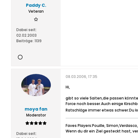
Paddy C.
Veteran
Dabei seit:
02.02.2003
Beiträge:
1139
08.03.2006, 17:35
Hi,
gibt so viele Saiten,die passen könnte
Force noch besser.Auch einige Kirschb
moya fan
Ratschläge immer etwas schwer.Du ka
Moderator
Faves Players:Pouille, Simon,Verdasco,M
Wenn du dir ein Ziel gesteckt hast, ve
Dabei seit: