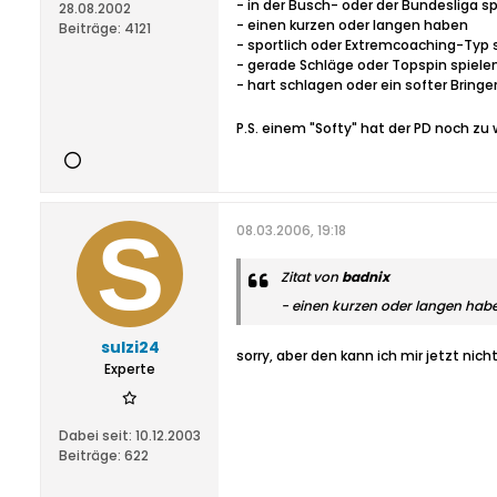
- in der Busch- oder der Bundesliga s
28.08.2002
- einen kurzen oder langen haben
Beiträge:
4121
- sportlich oder Extremcoaching-Typ 
- gerade Schläge oder Topspin spiele
- hart schlagen oder ein softer Bringer 
P.S. einem "Softy" hat der PD noch z
08.03.2006, 19:18
Zitat von
badnix
- einen kurzen oder langen hab
sulzi24
sorry, aber den kann ich mir jetzt nic
Experte
Dabei seit:
10.12.2003
Beiträge:
622