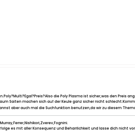
n.Poly?Multi?Egal?Preis?Also die Poly Plasma ist sicher,was den Preis ange
aum Saiten machen sich auf der Keule ganz sicher nicht schlecht.Kommt a
nnst aber auch mal die Suchfunktion benutzen,da wir zu diesem Thema
urray,Ferrer,Nishikori,Zverev,Fognini.
rfolge es mit aller Konsequenz und Beharrlichkeit und lasse dich nicht von