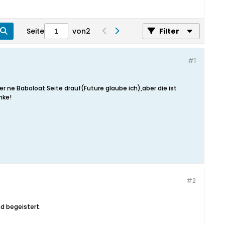
Seite
von
2
Filter
#1
ne Baboloat Seite drauf(Future glaube ich),aber die ist
nke!
#2
d begeistert.