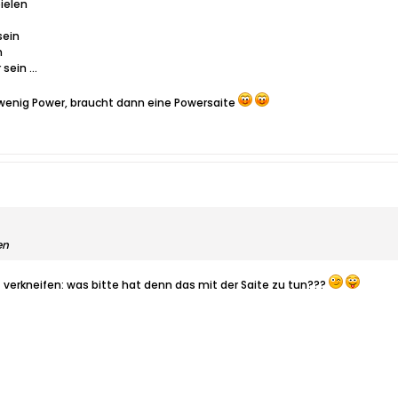
pielen
sein
n
sein ...
u wenig Power, braucht dann eine Powersaite
en
ht verkneifen: was bitte hat denn das mit der Saite zu tun???