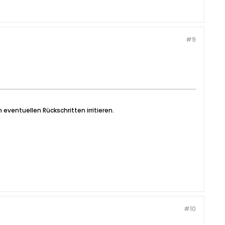
#9
 eventuellen Rückschritten irritieren.
#10