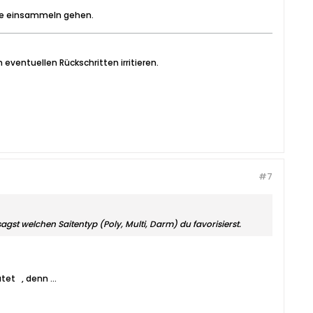
ähe einsammeln gehen.
 eventuellen Rückschritten irritieren.
#7
agst welchen Saitentyp (Poly, Multi, Darm) du favorisierst.
atet
, denn ...