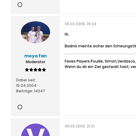
08.03.2006, 19:24
Hi,
Badnix meinte sicher den Schwungstil
moya fan
Faves Players:Pouille, Simon,Verdasco,M
Moderator
Wenn du dir ein Ziel gesteckt hast, ve
Dabei seit:
15.04.2004
Beiträge:
14247
08.03.2006, 21:21