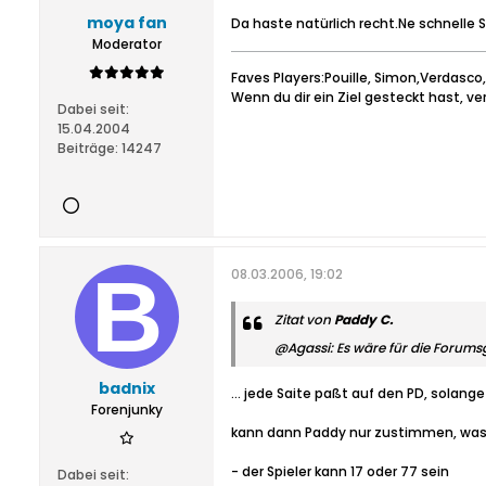
moya fan
Da haste natürlich recht.Ne schnelle
Moderator
Faves Players:Pouille, Simon,Verdasco,M
Wenn du dir ein Ziel gesteckt hast, ve
Dabei seit:
15.04.2004
Beiträge:
14247
08.03.2006, 19:02
Zitat von
Paddy C.
@Agassi: Es wäre für die Forumsg
badnix
... jede Saite paßt auf den PD, solange
Forenjunky
kann dann Paddy nur zustimmen, was 
- der Spieler kann 17 oder 77 sein
Dabei seit: