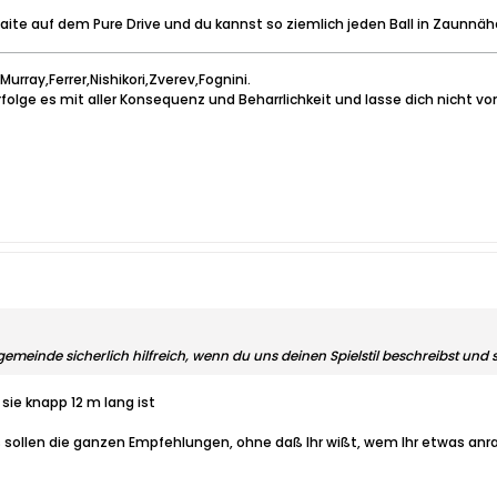
 Saite auf dem Pure Drive und du kannst so ziemlich jeden Ball in Zaunn
urray,Ferrer,Nishikori,Zverev,Fognini.
rfolge es mit aller Konsequenz und Beharrlichkeit und lasse dich nicht von
emeinde sicherlich hilfreich, wenn du uns deinen Spielstil beschreibst und s
 sie knapp 12 m lang ist
sollen die ganzen Empfehlungen, ohne daß Ihr wißt, wem Ihr etwas anr