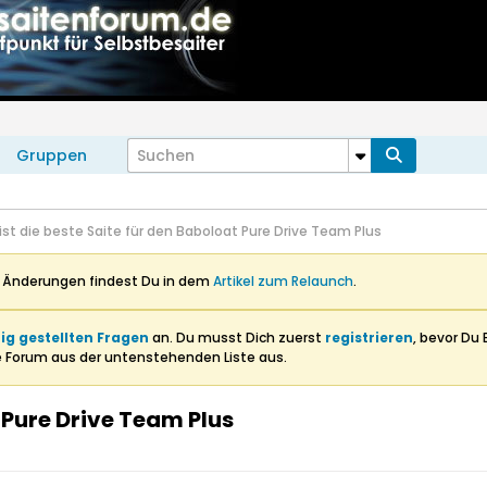
Gruppen
ist die beste Saite für den Baboloat Pure Drive Team Plus
n Änderungen findest Du in dem
Artikel zum Relaunch
.
ig gestellten Fragen
an. Du musst Dich zuerst
registrieren
, bevor Du 
e Forum aus der untenstehenden Liste aus.
 Pure Drive Team Plus