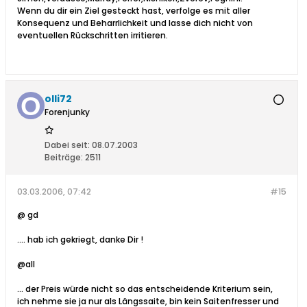
Wenn du dir ein Ziel gesteckt hast, verfolge es mit aller
Konsequenz und Beharrlichkeit und lasse dich nicht von
eventuellen Rückschritten irritieren.
olli72
Forenjunky
Dabei seit:
08.07.2003
Beiträge:
2511
03.03.2006, 07:42
#15
@ gd
.... hab ich gekriegt, danke Dir !
@all
... der Preis würde nicht so das entscheidende Kriterium sein,
ich nehme sie ja nur als Längssaite, bin kein Saitenfresser und