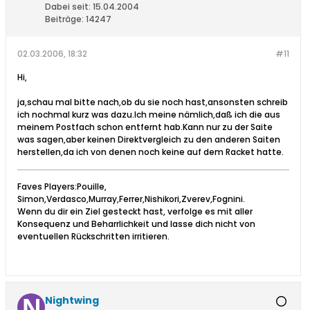
Dabei seit:
15.04.2004
Beiträge:
14247
02.03.2006, 18:32
#11
Hi,
ja,schau mal bitte nach,ob du sie noch hast,ansonsten schreib
ich nochmal kurz was dazu.Ich meine nämlich,daß ich die aus
meinem Postfach schon entfernt hab.Kann nur zu der Saite
was sagen,aber keinen Direktvergleich zu den anderen Saiten
herstellen,da ich von denen noch keine auf dem Racket hatte.
Faves Players:Pouille,
Simon,Verdasco,Murray,Ferrer,Nishikori,Zverev,Fognini.
Wenn du dir ein Ziel gesteckt hast, verfolge es mit aller
Konsequenz und Beharrlichkeit und lasse dich nicht von
eventuellen Rückschritten irritieren.
Nightwing