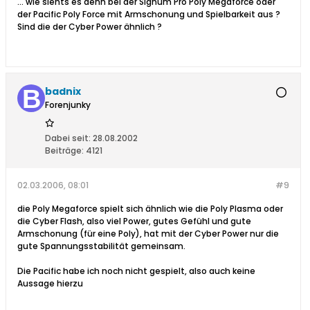
... wie siehts es denn bei der Signum Pro Poly Megaforce oder
der Pacific Poly Force mit Armschonung und Spielbarkeit aus ?
Sind die der Cyber Power ähnlich ?
badnix
Forenjunky
Dabei seit:
28.08.2002
Beiträge:
4121
02.03.2006, 08:01
#9
die Poly Megaforce spielt sich ähnlich wie die Poly Plasma oder
die Cyber Flash, also viel Power, gutes Gefühl und gute
Armschonung (für eine Poly), hat mit der Cyber Power nur die
gute Spannungsstabilität gemeinsam.
Die Pacific habe ich noch nicht gespielt, also auch keine
Aussage hierzu