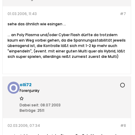
01.03.2006, 11:43
#7
sehe das ähnlich wie esingen ...
... an Poly Plasma und/oder Cyber Flash dürfte da trotzdem
kaum ein Weg vorbei gehen, da die Spannungsstabilität jeweils
überragend ist, die Kontrolle läßt sich mit 1-2 kp mehr auch
"einpendeln", (event. mit einer guten Multi quer als Hybrid, läßt
sich super spielen, allerdings reißt zumeist zuerst die Multi)
olli72
Forenjunky
Dabei seit:
08.07.2003
Beiträge:
2511
02.03.2006, 07:34
#8