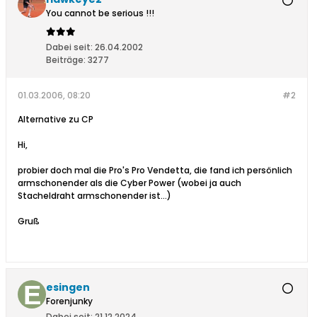
You cannot be serious !!!
Dabei seit:
26.04.2002
Beiträge:
3277
01.03.2006, 08:20
#2
Alternative zu CP
Hi,
probier doch mal die Pro's Pro Vendetta, die fand ich persönlich
armschonender als die Cyber Power (wobei ja auch
Stacheldraht armschonender ist...)
Gruß
esingen
Forenjunky
Dabei seit:
21.12.2024