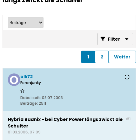
längs zwickt die Schulter
Filter
1
2
Weiter
olli72
Forenjunky
Dabei seit:
08.07.2003
Beiträge:
2511
Hybrid Badnix - bei Cyber Power längs zwickt die
#1
Schulter
01.03.2006, 07:09