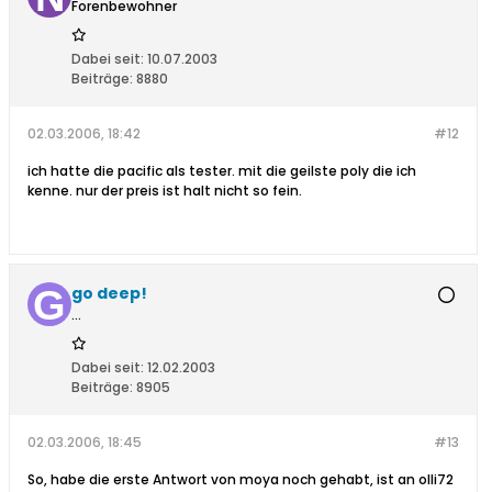
Forenbewohner
Dabei seit:
10.07.2003
Beiträge:
8880
02.03.2006, 18:42
#12
ich hatte die pacific als tester. mit die geilste poly die ich
kenne. nur der preis ist halt nicht so fein.
go deep!
...
Dabei seit:
12.02.2003
Beiträge:
8905
02.03.2006, 18:45
#13
So, habe die erste Antwort von moya noch gehabt, ist an olli72