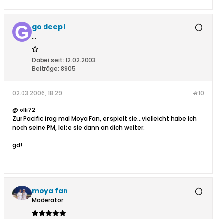
go deep!
...
Dabei seit:
12.02.2003
Beiträge:
8905
02.03.2006, 18:29
#10
@ olli72
Zur Pacific frag mal Moya Fan, er spielt sie...vielleicht habe ich
noch seine PM, leite sie dann an dich weiter.
gd!
moya fan
Moderator