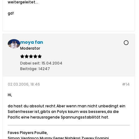
weitergeleitet...
gd!
moya fan
Moderator
Dabei seit:
15.04.2004
Beiträge:
14247
02.03.2006, 18:46
#14
Hi,
da hast du absolut recht.Aber wenn man nicht unbedingt ein
Saitenfresser ist,gibts an Polys kaum was besseres,da die
Pacific eine herausragende Spannungsstabilität hat.
Faves Players:Pouille,
Simon,Verdasco,Murray,Ferrer,Nishikori,Zverev,Fognini.