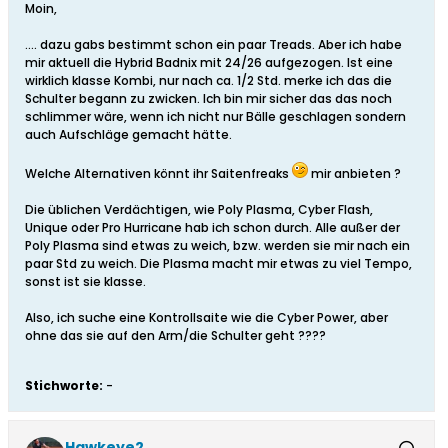
Moin,
.... dazu gabs bestimmt schon ein paar Treads. Aber ich habe
mir aktuell die Hybrid Badnix mit 24/26 aufgezogen. Ist eine
wirklich klasse Kombi, nur nach ca. 1/2 Std. merke ich das die
Schulter begann zu zwicken. Ich bin mir sicher das das noch
schlimmer wäre, wenn ich nicht nur Bälle geschlagen sondern
auch Aufschläge gemacht hätte.
Welche Alternativen könnt ihr Saitenfreaks
mir anbieten ?
Die üblichen Verdächtigen, wie Poly Plasma, Cyber Flash,
Unique oder Pro Hurricane hab ich schon durch. Alle außer der
Poly Plasma sind etwas zu weich, bzw. werden sie mir nach ein
paar Std zu weich. Die Plasma macht mir etwas zu viel Tempo,
sonst ist sie klasse.
Also, ich suche eine Kontrollsaite wie die Cyber Power, aber
ohne das sie auf den Arm/die Schulter geht ????
Stichworte:
-
Hawkeye2