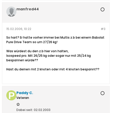
manfred44
15.02.2006, 10:22
#3
So hart? Er hatte vorher immer bei Multis z.b bei einem Babolat
Pure Drive Team so um 27/26 kg!
Was würdest du den z.b hier von halten,
Isospeed pro. Mit 26/25 kg oder sogar nur mit 25/24 kg
bespannen würde??
Hast du deinen mit 2 knoten oder mit 4 knoten bespannt??
Paddy C.
Veteran
Dabei seit:
02.02.2003