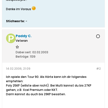
Danke im Voraus
Stichworte:
-
Paddy C.
Veteran
Dabei seit:
02.02.2003
Beiträge:
1139
14.02.2006, 21:09
#2
Ich spiele den Tour 90. Als Härte kann ich dir folgendes
empfehlen:
Poly 25KP (willste aber nicht). Bei Multi kannst du bis 27KP
gehen, z.B. Xcel Premium oder NXT.
Darm kannst du auch bis 29KP besaiten.