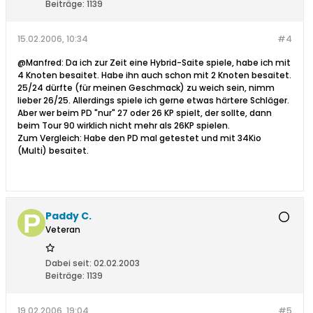
Beiträge:
1139
15.02.2006, 10:34
#4
@Manfred: Da ich zur Zeit eine Hybrid-Saite spiele, habe ich mit
4 Knoten besaitet. Habe ihn auch schon mit 2 Knoten besaitet.
25/24 dürfte (für meinen Geschmack) zu weich sein, nimm
lieber 26/25. Allerdings spiele ich gerne etwas härtere Schläger.
Aber wer beim PD "nur" 27 oder 26 KP spielt, der sollte, dann
beim Tour 90 wirklich nicht mehr als 26KP spielen.
Zum Vergleich: Habe den PD mal getestet und mit 34Kio
(Multi) besaitet.
Paddy C.
Veteran
Dabei seit:
02.02.2003
Beiträge:
1139
19.02.2006, 19:04
#5