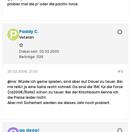
probier mal die p² oder die pacific force.
Paddy C.
Veteran
Dabei seit:
02.02.2003
Beiträge:
1139
20.02.2006, 21:00
#9
@nw: Würde ich gerne spielen, sind aber auf Dauer zu teuer. Bei
mir reißt ja eine Saite recht schnell. Da sind die 15€ für die Force
(ca200€/Rolle) schon zu teuer. Bei der Kirschbaum kenne ich
die Preise leider nicht.
Aber mit Sicherheit werden sie dieses Jahr noch probiert.
go deep!