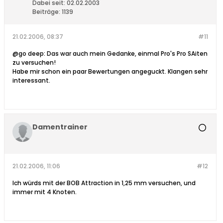
Dabei seit:
02.02.2003
Beiträge:
1139
21.02.2006, 08:37
#11
@go deep: Das war auch mein Gedanke, einmal Pro's Pro SAiten
zu versuchen!
Habe mir schon ein paar Bewertungen angeguckt. Klangen sehr
interessant.
Damentrainer
21.02.2006, 11:06
#12
Ich würds mit der BOB Attraction in 1,25 mm versuchen, und
immer mit 4 Knoten.