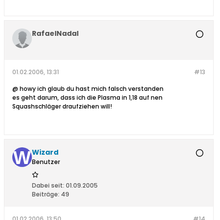
RafaelNadal
01.02.2006, 13:31
#13
@ howy ich glaub du hast mich falsch verstanden
es geht darum, dass ich die Plasma in 1,18 auf nen
Squashschläger draufziehen will!
Wizard
Benutzer
Dabei seit:
01.09.2005
Beiträge:
49
01.02.2006, 13:50
#14