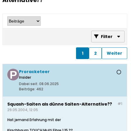
Alternative??
Filter
1
2
Weiter
Proracketeer
Insider
Dabei seit:
08.06.2025
Beiträge:
462
Squash-Saiten als dünne Saiten-Alternative??
#1
29.05.2004, 12:05
Hat jemand Erfahrung mit der
Kirschbaum TOUCH Multi Fibre 1,15 ??