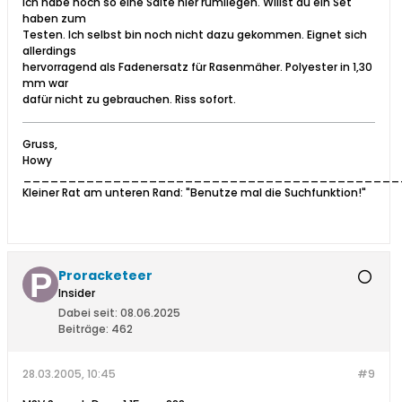
ich habe noch so eine Saite hier rumliegen. Willst du ein Set
haben zum
Testen. Ich selbst bin noch nicht dazu gekommen. Eignet sich
allerdings
hervorragend als Fadenersatz für Rasenmäher. Polyester in 1,30
mm war
dafür nicht zu gebrauchen. Riss sofort.
Gruss,
Howy
__________________________________________
Kleiner Rat am unteren Rand: "Benutze mal die Suchfunktion!"
Proracketeer
Insider
Dabei seit:
08.06.2025
Beiträge:
462
28.03.2005, 10:45
#9