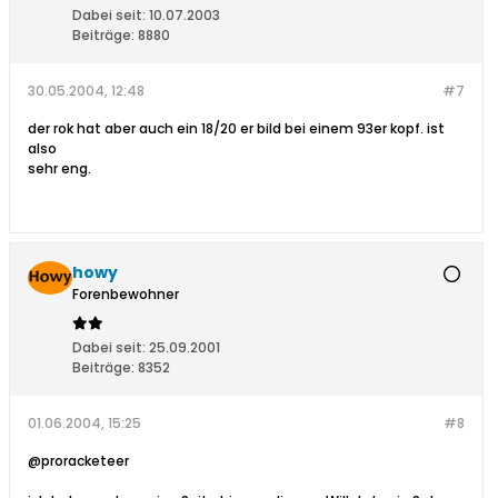
Dabei seit:
10.07.2003
Beiträge:
8880
30.05.2004, 12:48
#7
der rok hat aber auch ein 18/20 er bild bei einem 93er kopf. ist
also
sehr eng.
howy
Forenbewohner
Dabei seit:
25.09.2001
Beiträge:
8352
01.06.2004, 15:25
#8
@proracketeer