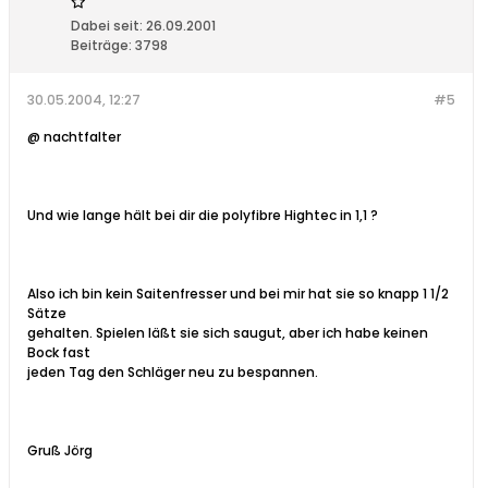
Dabei seit:
26.09.2001
Beiträge:
3798
30.05.2004, 12:27
#5
@ nachtfalter
Und wie lange hält bei dir die polyfibre Hightec in 1,1 ?
Also ich bin kein Saitenfresser und bei mir hat sie so knapp 1 1/2
Sätze
gehalten. Spielen läßt sie sich saugut, aber ich habe keinen
Bock fast
jeden Tag den Schläger neu zu bespannen.
Gruß Jörg