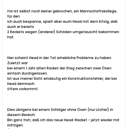
mir ist selbst noch keiner gebrochen, ein Mannschaftskollege,
für den
ich auch bespanne, spielt aber auch Head mit dem Erfolg, daß
auch er bereits
2 Rackets wegen (anderer) Schäden umgetauscht bekommen
hat.
Hier scheint Head in der Tat erhebliche Probleme zu haben.
Zuletzt war
bei einem 1 Jahr alten Racket der Steg zwischen zwei Ösen
einfach durchgerissen.
Ist aus meiner Sicht eindeutig ein Konstruktionsfehler, der bei
Head demnach
öfters vorkommt.
Dies übrigens bei einem Schläger ohne Ösen (nur Löcher) in
diesem Bereich.
Bin ganz froh, daß ich das neue Head-Racket - jetzt wieder mit
richtigen