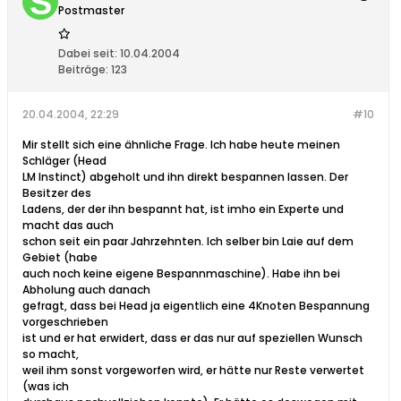
Postmaster
Dabei seit:
10.04.2004
Beiträge:
123
20.04.2004, 22:29
#10
Mir stellt sich eine ähnliche Frage. Ich habe heute meinen
Schläger (Head
LM Instinct) abgeholt und ihn direkt bespannen lassen. Der
Besitzer des
Ladens, der der ihn bespannt hat, ist imho ein Experte und
macht das auch
schon seit ein paar Jahrzehnten. Ich selber bin Laie auf dem
Gebiet (habe
auch noch keine eigene Bespannmaschine). Habe ihn bei
Abholung auch danach
gefragt, dass bei Head ja eigentlich eine 4Knoten Bespannung
vorgeschrieben
ist und er hat erwidert, dass er das nur auf speziellen Wunsch
so macht,
weil ihm sonst vorgeworfen wird, er hätte nur Reste verwertet
(was ich