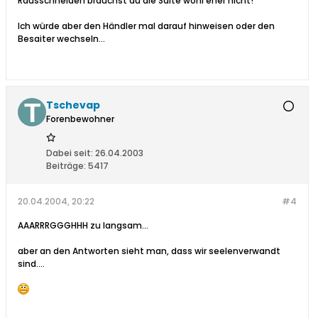
Rausschneiden brauchst du die Saite wohl eher nicht!
Ich würde aber den Händler mal darauf hinweisen oder den
Besaiter wechseln...
Tschevap
Forenbewohner
Dabei seit:
26.04.2003
Beiträge:
5417
20.04.2004, 20:22
#4
AAARRRGGGHHH zu langsam...
aber an den Antworten sieht man, dass wir seelenverwandt
sind....