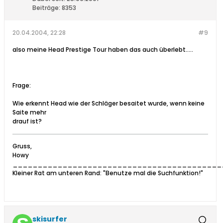
Beiträge:
8353
20.04.2004, 22:28
#9
also meine Head Prestige Tour haben das auch überlebt.....
Frage:
Wie erkennt Head wie der Schläger besaitet wurde, wenn keine
Saite mehr
drauf ist?
Gruss,
Howy
__________________________________________
Kleiner Rat am unteren Rand: "Benutze mal die Suchfunktion!"
skisurfer