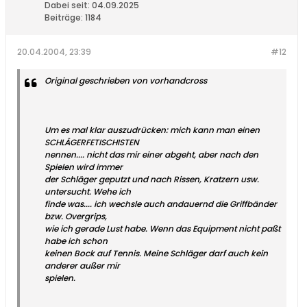
Dabei seit:
04.09.2025
Beiträge:
1184
20.04.2004, 23:39
#12
Original geschrieben von vorhandcross
Um es mal klar auszudrücken: mich kann man einen
SCHLÄGERFETISCHISTEN
nennen.... nicht das mir einer abgeht, aber nach den
Spielen wird immer
der Schläger geputzt und nach Rissen, Kratzern usw.
untersucht. Wehe ich
finde was.... ich wechsle auch andauernd die Griffbänder
bzw. Overgrips,
wie ich gerade Lust habe. Wenn das Equipment nicht paßt
habe ich schon
keinen Bock auf Tennis. Meine Schläger darf auch kein
anderer außer mir
spielen.