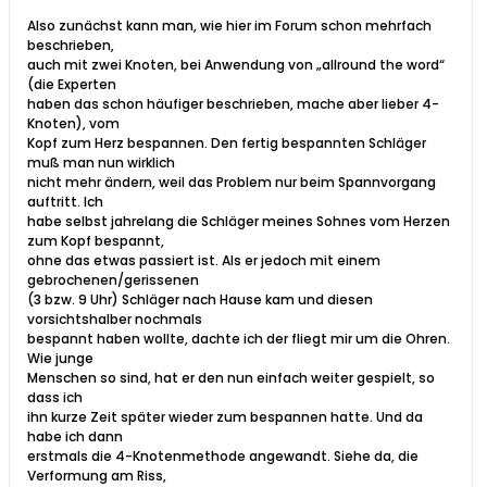
Also zunächst kann man, wie hier im Forum schon mehrfach
beschrieben,
auch mit zwei Knoten, bei Anwendung von „allround the word“
(die Experten
haben das schon häufiger beschrieben, mache aber lieber 4-
Knoten), vom
Kopf zum Herz bespannen. Den fertig bespannten Schläger
muß man nun wirklich
nicht mehr ändern, weil das Problem nur beim Spannvorgang
auftritt. Ich
habe selbst jahrelang die Schläger meines Sohnes vom Herzen
zum Kopf bespannt,
ohne das etwas passiert ist. Als er jedoch mit einem
gebrochenen/gerissenen
(3 bzw. 9 Uhr) Schläger nach Hause kam und diesen
vorsichtshalber nochmals
bespannt haben wollte, dachte ich der fliegt mir um die Ohren.
Wie junge
Menschen so sind, hat er den nun einfach weiter gespielt, so
dass ich
ihn kurze Zeit später wieder zum bespannen hatte. Und da
habe ich dann
erstmals die 4-Knotenmethode angewandt. Siehe da, die
Verformung am Riss,