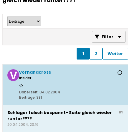
gleich wieder runter????
Filter
1
2
Weiter
vorhandcross
Insider
Dabei seit:
04.02.2004
Beiträge:
381
Schläger falsch bespannt- Saite gleich wieder
#1
runter????
20.04.2004, 20:16