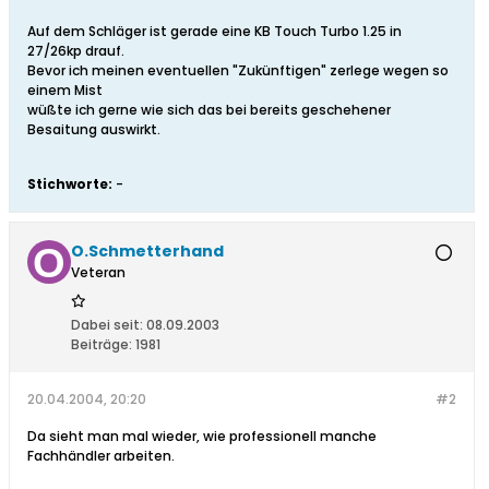
Auf dem Schläger ist gerade eine KB Touch Turbo 1.25 in
27/26kp drauf.
Bevor ich meinen eventuellen "Zukünftigen" zerlege wegen so
einem Mist
wüßte ich gerne wie sich das bei bereits geschehener
Besaitung auswirkt.
Stichworte:
-
O.Schmetterhand
Veteran
Dabei seit:
08.09.2003
Beiträge:
1981
20.04.2004, 20:20
#2
Da sieht man mal wieder, wie professionell manche
Fachhändler arbeiten.