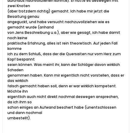
durchaus nachvollziehen konnte). Er hätte es deswegen mit
zwei Knoten
(aber trotzdem richtig) gemacht. Ich habe mir jetzt die
Besaitung genau
angeguckt, und habe versucht nachzuvollziehen wie es
gemacht wurde (anhand
von Jens Beschreibung u.a.), aber wie gesagt, ich habe damit
noch keine
praktische Erfahrung, alles ist rein theoretisch. Auf jeden Fall
komme
ich zu dem Schluß, dass der die Quersaiten nur vom Herz zum
Kopf bespannt
seien können. Was meint ihr, kann der Schläger davon wirklich
Schaden
genommen haben. Kann mir eigentlich nicht vorstellen, dass er
das wirklich
falsch gemacht haben soll, denn er war wirklich kompetent.
Möchte ihn
eigentlich auch nicht direkt nochmal deswegen ansprechen,
da ich ihm so
schon einiges an Aufwand beschert habe (unentschlossen
und dann nochmal
umbestellt).