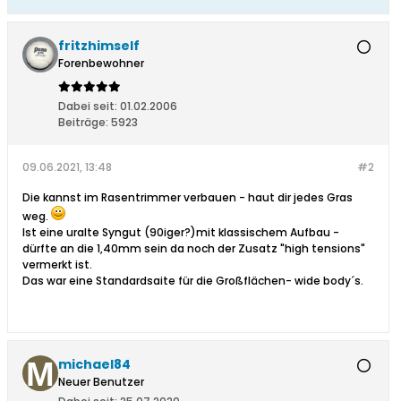
fritzhimself
Forenbewohner
Dabei seit:
01.02.2006
Beiträge:
5923
09.06.2021, 13:48
#2
Die kannst im Rasentrimmer verbauen - haut dir jedes Gras
weg.
Ist eine uralte Syngut (90iger?)mit klassischem Aufbau -
dürfte an die 1,40mm sein da noch der Zusatz "high tensions"
vermerkt ist.
Das war eine Standardsaite für die Großflächen- wide body´s.
michael84
Neuer Benutzer