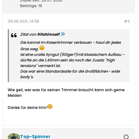
Dabei seit:
25.07.2020
Beiträge:
15
09.06.2021, 14:58
#3
Zitat von
fritzhimself
Die kannst im Rasentrimmer verbauen - haut dir jedes
Gras weg.
Ist eine uralte Syngut (90iger?)mit klassischem Aufbau -
dürfte an die 1,40mm sein da noch der Zusatz "high
tensions" vermerkt ist.
Das war eine Standardsaite für die Großflächen- wide
body´s.
Wie geil, wer was für seinen Trimmer braucht kann sich gerne
Melden
Danke für deine Info!
Top-Spinner