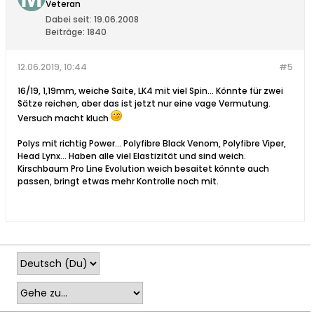
Veteran
Dabei seit:
19.06.2008
Beiträge:
1840
12.06.2019, 10:44
#5
16/19, 1,19mm, weiche Saite, LK4 mit viel Spin... Könnte für zwei
Sätze reichen, aber das ist jetzt nur eine vage Vermutung.
Versuch macht kluch
Polys mit richtig Power... Polyfibre Black Venom, Polyfibre Viper,
Head Lynx... Haben alle viel Elastizität und sind weich.
Kirschbaum Pro Line Evolution weich besaitet könnte auch
passen, bringt etwas mehr Kontrolle noch mit.