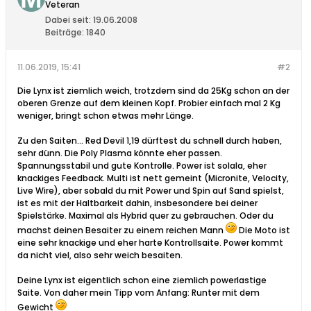
Veteran
Dabei seit:
19.06.2008
Beiträge:
1840
11.06.2019, 15:41
#2
Die Lynx ist ziemlich weich, trotzdem sind da 25Kg schon an der
oberen Grenze auf dem kleinen Kopf. Probier einfach mal 2 Kg
weniger, bringt schon etwas mehr Länge.
Zu den Saiten... Red Devil 1,19 dürftest du schnell durch haben,
sehr dünn. Die Poly Plasma könnte eher passen.
Spannungsstabil und gute Kontrolle. Power ist solala, eher
knackiges Feedback. Multi ist nett gemeint (Micronite, Velocity,
Live Wire), aber sobald du mit Power und Spin auf Sand spielst,
ist es mit der Haltbarkeit dahin, insbesondere bei deiner
Spielstärke. Maximal als Hybrid quer zu gebrauchen. Oder du
machst deinen Besaiter zu einem reichen Mann
Die Moto ist
eine sehr knackige und eher harte Kontrollsaite. Power kommt
da nicht viel, also sehr weich besaiten.
Deine Lynx ist eigentlich schon eine ziemlich powerlastige
Saite. Von daher mein Tipp vom Anfang: Runter mit dem
Gewicht