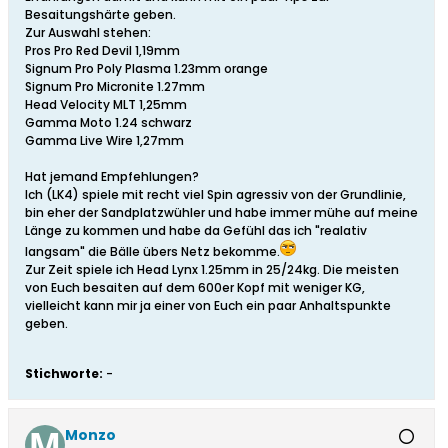
Besaitungshärte geben.
Zur Auswahl stehen:
Pros Pro Red Devil 1,19mm
Signum Pro Poly Plasma 1.23mm orange
Signum Pro Micronite 1.27mm
Head Velocity MLT 1,25mm
Gamma Moto 1.24 schwarz
Gamma Live Wire 1,27mm
Hat jemand Empfehlungen?
Ich (LK4) spiele mit recht viel Spin agressiv von der Grundlinie,
bin eher der Sandplatzwühler und habe immer mühe auf meine
Länge zu kommen und habe da Gefühl das ich "realativ
langsam" die Bälle übers Netz bekomme.
Zur Zeit spiele ich Head Lynx 1.25mm in 25/24kg. Die meisten
von Euch besaiten auf dem 600er Kopf mit weniger KG,
vielleicht kann mir ja einer von Euch ein paar Anhaltspunkte
geben.
Stichworte:
-
Monzo