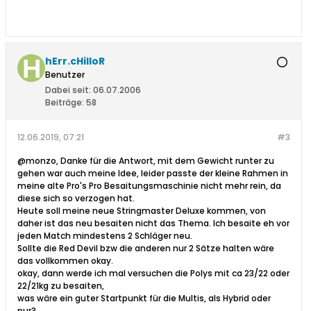
hErr.cHilloR
Benutzer
Dabei seit:
06.07.2006
Beiträge:
58
12.06.2019, 07:21
#3
@monzo, Danke für die Antwort, mit dem Gewicht runter zu
gehen war auch meine Idee, leider passte der kleine Rahmen in
meine alte Pro's Pro Besaitungsmaschinie nicht mehr rein, da
diese sich so verzogen hat.
Heute soll meine neue Stringmaster Deluxe kommen, von
daher ist das neu besaiten nicht das Thema. Ich besaite eh vor
jeden Match mindestens 2 Schläger neu.
Sollte die Red Devil bzw die anderen nur 2 Sätze halten wäre
das vollkommen okay.
okay, dann werde ich mal versuchen die Polys mit ca 23/22 oder
22/21kg zu besaiten,
was wäre ein guter Startpunkt für die Multis, als Hybrid oder
pur?