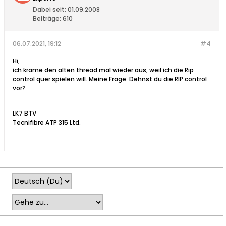
Dabei seit:
01.09.2008
Beiträge:
610
06.07.2021, 19:12
#4
Hi,
ich krame den alten thread mal wieder aus, weil ich die Rip
control quer spielen will. Meine Frage: Dehnst du die RIP control
vor?
LK7 BTV
Tecnifibre ATP 315 Ltd.