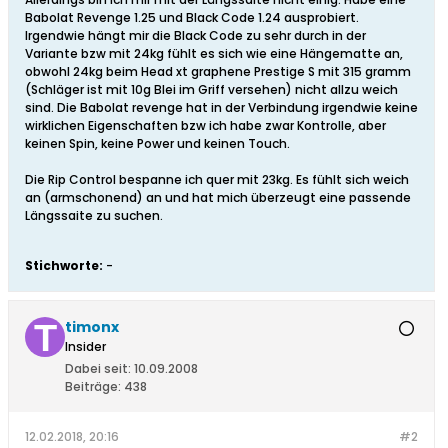
Babolat Revenge 1.25 und Black Code 1.24 ausprobiert.
Irgendwie hängt mir die Black Code zu sehr durch in der
Variante bzw mit 24kg fühlt es sich wie eine Hängematte an,
obwohl 24kg beim Head xt graphene Prestige S mit 315 gramm
(Schläger ist mit 10g Blei im Griff versehen) nicht allzu weich
sind. Die Babolat revenge hat in der Verbindung irgendwie keine
wirklichen Eigenschaften bzw ich habe zwar Kontrolle, aber
keinen Spin, keine Power und keinen Touch.
Die Rip Control bespanne ich quer mit 23kg. Es fühlt sich weich
an (armschonend) an und hat mich überzeugt eine passende
Längssaite zu suchen.
Stichworte:
-
timonx
Insider
Dabei seit:
10.09.2008
Beiträge:
438
12.02.2018, 20:16
#2