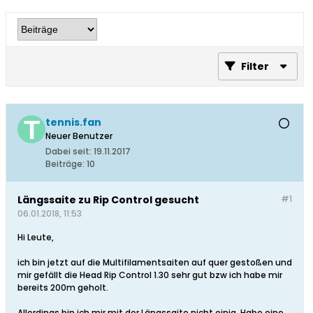
Filter
tennis.fan
Neuer Benutzer
Dabei seit:
19.11.2017
Beiträge:
10
Längssaite zu Rip Control gesucht
#1
06.01.2018, 11:53
Hi Leute,
ich bin jetzt auf die Multifilamentsaiten auf quer gestoßen und
mir gefällt die Head Rip Control 1.30 sehr gut bzw ich habe mir
bereits 200m geholt.
Allerdings bin ich mir mit der Längssaite nicht einig. Habe eine