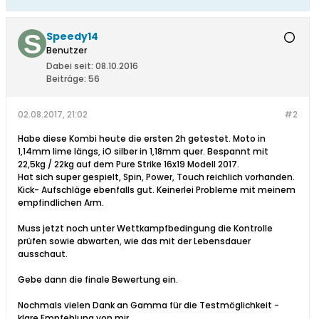
Speedy14
Benutzer
Dabei seit:
08.10.2016
Beiträge:
56
02.08.2017, 21:02
#2
Habe diese Kombi heute die ersten 2h getestet. Moto in
1,14mm lime längs, iO silber in 1,18mm quer. Bespannt mit
22,5kg / 22kg auf dem Pure Strike 16x19 Modell 2017.
Hat sich super gespielt, Spin, Power, Touch reichlich vorhanden.
Kick- Aufschläge ebenfalls gut. Keinerlei Probleme mit meinem
empfindlichen Arm.
Muss jetzt noch unter Wettkampfbedingung die Kontrolle
prüfen sowie abwarten, wie das mit der Lebensdauer
ausschaut.
Gebe dann die finale Bewertung ein.
Nochmals vielen Dank an Gamma für die Testmöglichkeit -
klare Empfehlung von mir.