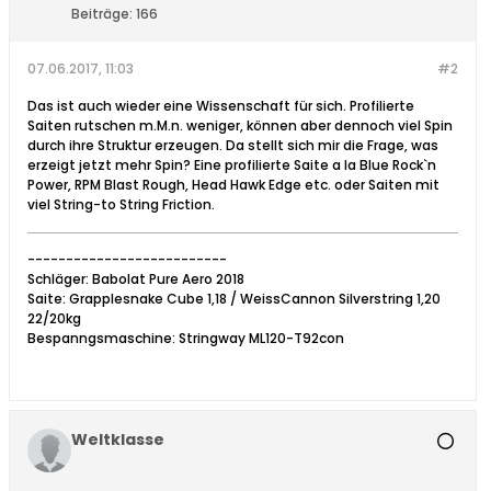
Beiträge:
166
07.06.2017, 11:03
#2
Das ist auch wieder eine Wissenschaft für sich. Profilierte
Saiten rutschen m.M.n. weniger, können aber dennoch viel Spin
durch ihre Struktur erzeugen. Da stellt sich mir die Frage, was
erzeigt jetzt mehr Spin? Eine profilierte Saite a la Blue Rock`n
Power, RPM Blast Rough, Head Hawk Edge etc. oder Saiten mit
viel String-to String Friction.
--------------------------
Schläger: Babolat Pure Aero 2018
Saite: Grapplesnake Cube 1,18 / WeissCannon Silverstring 1,20
22/20kg
Bespanngsmaschine: Stringway ML120-T92con
Weltklasse