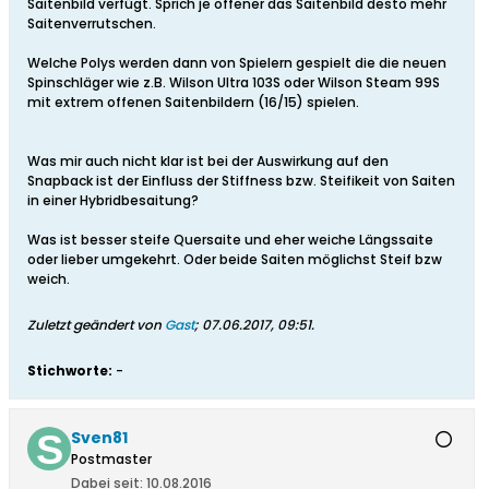
Saitenbild verfügt. Sprich je offener das Saitenbild desto mehr
Saitenverrutschen.
Welche Polys werden dann von Spielern gespielt die die neuen
Spinschläger wie z.B. Wilson Ultra 103S oder Wilson Steam 99S
mit extrem offenen Saitenbildern (16/15) spielen.
Was mir auch nicht klar ist bei der Auswirkung auf den
Snapback ist der Einfluss der Stiffness bzw. Steifikeit von Saiten
in einer Hybridbesaitung?
Was ist besser steife Quersaite und eher weiche Längssaite
oder lieber umgekehrt. Oder beide Saiten möglichst Steif bzw
weich.
Zuletzt geändert von
Gast
;
07.06.2017, 09:51
.
Stichworte:
-
Sven81
Postmaster
Dabei seit:
10.08.2016