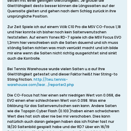
seiten mit einer geringen Gletifähigkeit. Je größer die
Gleitfähigkeit desto besser können die Längssaiten auf der
Quersaite gleiten und gehen nach dem Schlag zurück in ihre
ursprüngliche Position.
Zur Zeit Spiele ich auf einem Völk C10 Pro die MSV CO-Focus 1,18
und hier konnte ich bisher noch kein Saitenverrutschen
feststellen. Auf einem Yonex RD-7 spiele ich die MSV Focus EVO
1,2mm hier verschieben sich die Saiten dauernd und ich muss
ständig Saiten richten was mich verrückt macht und ich bilde
mir eine wenn die Saiten nicht richtig ausgerichtet sind sinkt
auch die Kontrolle.
Bei Tennis Warehouse wurde vielen Saiten u.a auf Ihre
Gleitfähigkeit getestet und dieser Faktor heißt hier String-to
String Friction.
http://twu.tennis-
warehouse.com/lear.../reporter2.php
Die CO-Focus hat hier einen sehr niedrigen Wert von 0.068, die
EVO einen eher schlechteren Wert von 0.098. Was eine
Erklärung für das Saitenverrutschen sein kann. Andere Saiten
wie die Topspin Cyber Flash (0.103 )haben einen schwächeren
Wert dies hat sich aber nie bei mir verschoben. Dies kann
natürlich auch daran gelegen haben das ich Früher fast nur
18/20 Saitenbild gespielt habe und der RD7 über ein 16/19