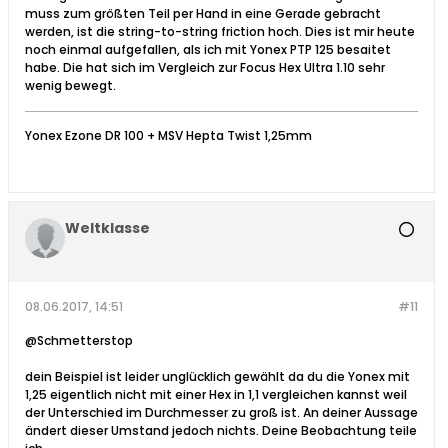
muss zum größten Teil per Hand in eine Gerade gebracht
werden, ist die string-to-string friction hoch. Dies ist mir heute
noch einmal aufgefallen, als ich mit Yonex PTP 125 besaitet
habe. Die hat sich im Vergleich zur Focus Hex Ultra 1.10 sehr
wenig bewegt.
Yonex Ezone DR 100 + MSV Hepta Twist 1,25mm
Weltklasse
08.06.2017, 14:51
#11
@Schmetterstop
dein Beispiel ist leider unglücklich gewählt da du die Yonex mit
1,25 eigentlich nicht mit einer Hex in 1,1 vergleichen kannst weil
der Unterschied im Durchmesser zu groß ist. An deiner Aussage
ändert dieser Umstand jedoch nichts. Deine Beobachtung teile