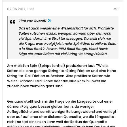
07.06.2017, 11:33
#3
Zitat von
Sven81
Das ist auch wieder eine Wissenschaft für sich. Profilierte
Saiten rutschen m.M.n. weniger, können aber dennoch
viel Spin durch ihre Struktur erzeugen. Da stellt sich mir
die Frage, was erzeigt jetzt mehr Spin? Eine profilierte Saite
a la Blue Rock`n Power, RPM Blast Rough, Head Hawk
Edge etc. oder Saiten mit viel String-to String Friction.
Am meisten Spin (Spinpotential) produzieren laut TW die
Saiten die eine geringe String-to-String Friction und eine hohe
String-to-Ball Friction aufweisen. Also profilierte Saiten wie
Weiss Cannon Ultra Cable oder die Blue Rock´n Power die
zudem noch ziemlich glatt sind.
Genauso stellt sich mir die Frage ob die Längssaite auf einer
dünnen Poly quer besser gleiten kann, da weniger
Auflagefläche und somit weniger Reibungswiderstand vorliegt
oder auf auf einer eher dickeren Quersaite, wo die Längssaite
nicht so tief einsinken kann weil der Radius der Quersaite
größer ist und somit vielleicht weniger Druck bzw Kraft auf die