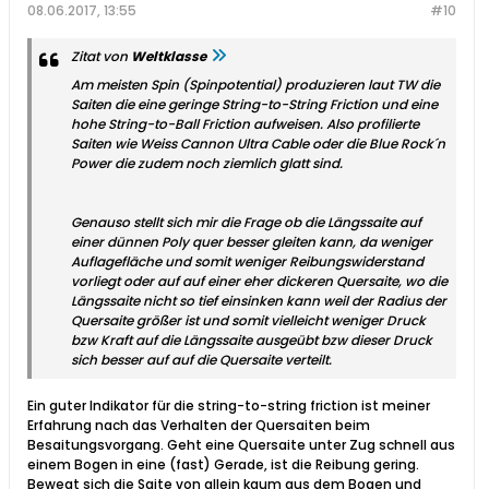
08.06.2017, 13:55
#10
Zitat von
Weltklasse
Am meisten Spin (Spinpotential) produzieren laut TW die
Saiten die eine geringe String-to-String Friction und eine
hohe String-to-Ball Friction aufweisen. Also profilierte
Saiten wie Weiss Cannon Ultra Cable oder die Blue Rock´n
Power die zudem noch ziemlich glatt sind.
Genauso stellt sich mir die Frage ob die Längssaite auf
einer dünnen Poly quer besser gleiten kann, da weniger
Auflagefläche und somit weniger Reibungswiderstand
vorliegt oder auf auf einer eher dickeren Quersaite, wo die
Längssaite nicht so tief einsinken kann weil der Radius der
Quersaite größer ist und somit vielleicht weniger Druck
bzw Kraft auf die Längssaite ausgeübt bzw dieser Druck
sich besser auf auf die Quersaite verteilt.
Ein guter Indikator für die string-to-string friction ist meiner
Erfahrung nach das Verhalten der Quersaiten beim
Besaitungsvorgang. Geht eine Quersaite unter Zug schnell aus
einem Bogen in eine (fast) Gerade, ist die Reibung gering.
Bewegt sich die Saite von allein kaum aus dem Bogen und