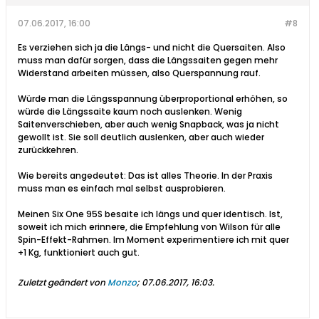
07.06.2017, 16:00
#8
Es verziehen sich ja die Längs- und nicht die Quersaiten. Also
muss man dafür sorgen, dass die Längssaiten gegen mehr
Widerstand arbeiten müssen, also Querspannung rauf.
Würde man die Längsspannung überproportional erhöhen, so
würde die Längssaite kaum noch auslenken. Wenig
Saitenverschieben, aber auch wenig Snapback, was ja nicht
gewollt ist. Sie soll deutlich auslenken, aber auch wieder
zurückkehren.
Wie bereits angedeutet: Das ist alles Theorie. In der Praxis
muss man es einfach mal selbst ausprobieren.
Meinen Six One 95S besaite ich längs und quer identisch. Ist,
soweit ich mich erinnere, die Empfehlung von Wilson für alle
Spin-Effekt-Rahmen. Im Moment experimentiere ich mit quer
+1 Kg, funktioniert auch gut.
Zuletzt geändert von
Monzo
;
07.06.2017, 16:03
.