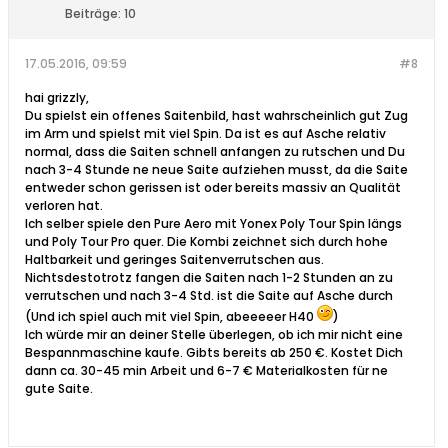
Beiträge:
10
17.05.2016, 09:59
#8
hai grizzly,
Du spielst ein offenes Saitenbild, hast wahrscheinlich gut Zug
im Arm und spielst mit viel Spin. Da ist es auf Asche relativ
normal, dass die Saiten schnell anfangen zu rutschen und Du
nach 3-4 Stunde ne neue Saite aufziehen musst, da die Saite
entweder schon gerissen ist oder bereits massiv an Qualität
verloren hat.
Ich selber spiele den Pure Aero mit Yonex Poly Tour Spin längs
und Poly Tour Pro quer. Die Kombi zeichnet sich durch hohe
Haltbarkeit und geringes Saitenverrutschen aus.
Nichtsdestotrotz fangen die Saiten nach 1-2 Stunden an zu
verrutschen und nach 3-4 Std. ist die Saite auf Asche durch
(Und ich spiel auch mit viel Spin, abeeeeer H40
)
Ich würde mir an deiner Stelle überlegen, ob ich mir nicht eine
Bespannmaschine kaufe. Gibts bereits ab 250 €. Kostet Dich
dann ca. 30-45 min Arbeit und 6-7 € Materialkosten für ne
gute Saite.