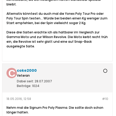
bleibt.
Alternativ könntest du auch mal die Yonex Poly Tour Pro oder
Poly Tour Spin testen... Würde bei beiden einen Kg weniger zum
Start empfehlen, bei der Spin vielleicht sogar 2 Kg.
Diese drei Saiten erachte ich als haltbarer im Vergleich zur
Gamma Moto und zur Wilson Revolve. Die Moto kerbt recht früh
ein, die Revolve ist sehr glatt und eine auf Snap-Back
ausgelegte Saite.
coke2000
Veteran
Dabei seit:
28.07.2007
Beiträge:
1024
18.05.2016, 12:58
#10
Nehm mal die Signum Pro Poly Plasma. Die sollte doch schon
länger halten.