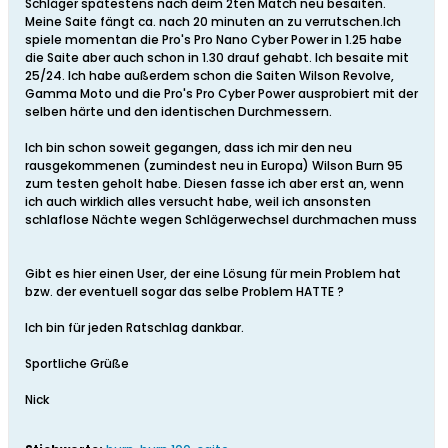
Schläger spätestens nach deim 2ten Match neu besaiten.
Meine Saite fängt ca. nach 20 minuten an zu verrutschen.Ich
spiele momentan die Pro's Pro Nano Cyber Power in 1.25 habe
die Saite aber auch schon in 1.30 drauf gehabt. Ich besaite mit
25/24. Ich habe außerdem schon die Saiten Wilson Revolve,
Gamma Moto und die Pro's Pro Cyber Power ausprobiert mit der
selben härte und den identischen Durchmessern.
Ich bin schon soweit gegangen, dass ich mir den neu
rausgekommenen (zumindest neu in Europa) Wilson Burn 95
zum testen geholt habe. Diesen fasse ich aber erst an, wenn
ich auch wirklich alles versucht habe, weil ich ansonsten
schlaflose Nächte wegen Schlägerwechsel durchmachen muss
Gibt es hier einen User, der eine Lösung für mein Problem hat
bzw. der eventuell sogar das selbe Problem HATTE ?
Ich bin für jeden Ratschlag dankbar.
Sportliche Grüße
Nick