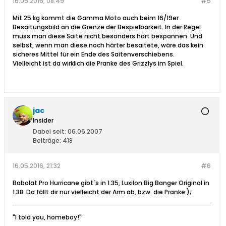
16.05.2016, 08:49
#5
Mit 25 kg kommt die Gamma Moto auch beim 16/19er
Besaitungsbild an die Grenze der Bespielbarkeit. In der Regel
muss man diese Saite nicht besonders hart bespannen. Und
selbst, wenn man diese noch härter besaitete, wäre das kein
sicheres Mittel für ein Ende des Saitenverschiebens.
Vielleicht ist da wirklich die Pranke des Grizzlys im Spiel.
jac
Insider
Dabei seit:
06.06.2007
Beiträge:
418
16.05.2016, 21:32
#6
Babolat Pro Hurricane gibt´s in 1.35, Luxilon Big Banger Original in
1.38. Da fällt dir nur vielleicht der Arm ab, bzw. die Pranke );
"I told you, homeboy!"