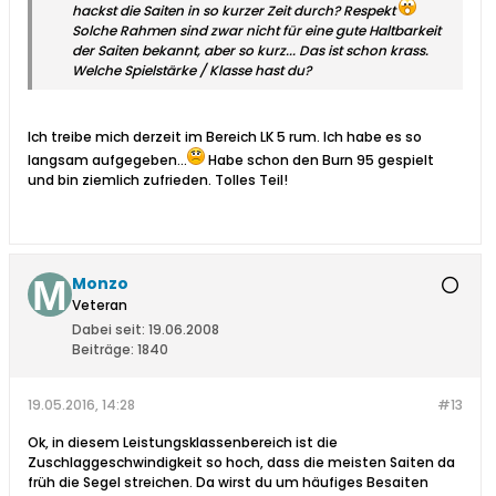
hackst die Saiten in so kurzer Zeit durch? Respekt
Solche Rahmen sind zwar nicht für eine gute Haltbarkeit
der Saiten bekannt, aber so kurz... Das ist schon krass.
Welche Spielstärke / Klasse hast du?
Ich treibe mich derzeit im Bereich LK 5 rum. Ich habe es so
langsam aufgegeben...
Habe schon den Burn 95 gespielt
und bin ziemlich zufrieden. Tolles Teil!
Monzo
Veteran
Dabei seit:
19.06.2008
Beiträge:
1840
19.05.2016, 14:28
#13
Ok, in diesem Leistungsklassenbereich ist die
Zuschlaggeschwindigkeit so hoch, dass die meisten Saiten da
früh die Segel streichen. Da wirst du um häufiges Besaiten