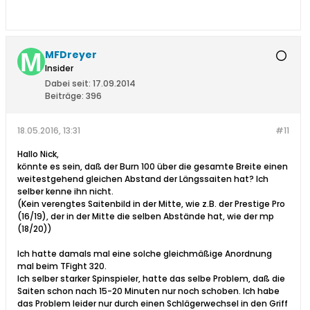
MFDreyer
Insider
Dabei seit:
17.09.2014
Beiträge:
396
18.05.2016, 13:31
#11
Hallo Nick,
könnte es sein, daß der Burn 100 über die gesamte Breite einen
weitestgehend gleichen Abstand der Längssaiten hat? Ich
selber kenne ihn nicht.
(Kein verengtes Saitenbild in der Mitte, wie z.B. der Prestige Pro
(16/19), der in der Mitte die selben Abstände hat, wie der mp
(18/20))
Ich hatte damals mal eine solche gleichmäßige Anordnung
mal beim TFight 320.
Ich selber starker Spinspieler, hatte das selbe Problem, daß die
Saiten schon nach 15-20 Minuten nur noch schoben. Ich habe
das Problem leider nur durch einen Schlägerwechsel in den Griff