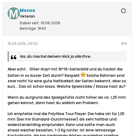
Monzo
Veteran
Dabei seit:
19.06.2008
Beiträge:
1840
18.05.2016, 09:53
#9
Na, du machst deinem Nick ja alle Ehre.
Aber echt... 100er-Kopf mit 16*19-Saitenbild und du hackst die
Saiten in so kurzer Zeit durch? Respekt
Solche Rahmen sind
zwar nicht für eine gute Haltbarkeit der Saiten bekannt, aber so
kurz... Das ist schon krass. Welche Spielstärke / Klasse hast du?
Wenn du aufgrund des Spielgefühls nicht höher als ca. 1,25 mm
gehen kannst, dann hast du wirklich ein Problem.
Ich empfehle mal die Polyfibre Tour Player. Die habe ich für 1,25
mm (bei mir Standard-Durchmesser) als sehr haltbar und
widerstandsfähig empfunden. Kann und sollte man auch
etwas weicher besaiten, 1-2 Kg runter. Ist eine reinrassige
Kontrollsaite, die bei niedrigeren Härten wunderbar spielbar