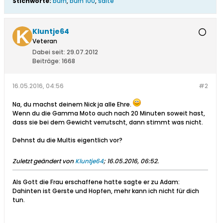
Stichworte:
burn
,
burn 100
,
saite
Kluntje64
Veteran
Dabei seit:
29.07.2012
Beiträge:
1668
16.05.2016, 04:56
#2
Na, du machst deinem Nick ja alle Ehre.
Wenn du die Gamma Moto auch nach 20 Minuten soweit hast,
dass sie bei dem Gewicht verrutscht, dann stimmt was nicht.
Dehnst du die Multis eigentlich vor?
Zuletzt geändert von
Kluntje64
;
16.05.2016, 06:52
.
Als Gott die Frau erschaffene hatte sagte er zu Adam:
Dahinten ist Gerste und Hopfen, mehr kann ich nicht für dich
tun.