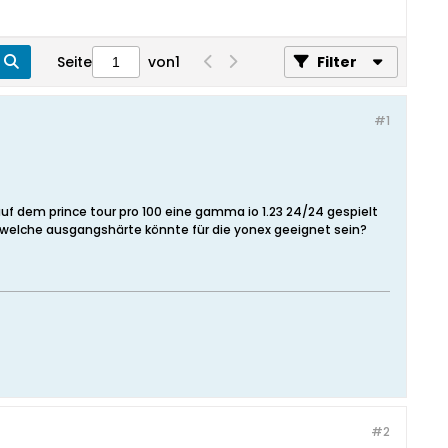
Seite
von
1
Filter
#1
auf dem prince tour pro 100 eine gamma io 1.23 24/24 gespielt
e. welche ausgangshärte könnte für die yonex geeignet sein?
#2