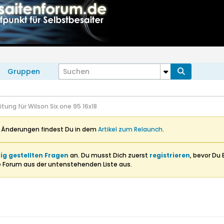
Gruppen
tung für Wilson Six.one 95 16x18
n Änderungen findest Du in dem
Artikel zum Relaunch
.
ig gestellten Fragen
an. Du musst Dich zuerst
registrieren
, bevor Du 
e Forum aus der untenstehenden Liste aus.