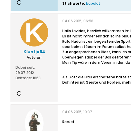
Stichworte:
babolat
04.06.2015, 06:58
Hallo Lavides, herzlich willkommen im
Es ist nicht immer einfach so ins bl
Rafa Nadal ist ein begeisternder Sportl
aber beim stöbern im Forum selbst
Kluntje64
Zur angesprochenen Blast, kann ich nu
überwiegen sauber der Ball getroffen
Veteran
Mein Tip wäre in dem Verein in den d
Dabei seit:
29.07.2012
Als Gott die Frau erschaffene hatte s
Beiträge:
1668
Dahinten ist Gerste und Hopfen, mehr 
04.06.2015, 10:37
Racket