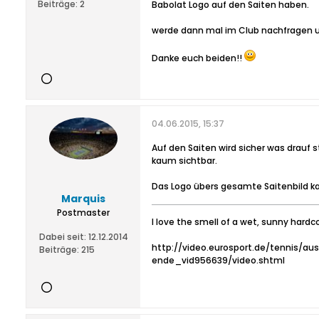
Beiträge:
2
Babolat Logo auf den Saiten haben.
werde dann mal im Club nachfragen um
Danke euch beiden!!
04.06.2015, 15:37
Auf den Saiten wird sicher was drauf s
kaum sichtbar.
Das Logo übers gesamte Saitenbild kan
Marquis
Postmaster
I love the smell of a wet, sunny hardc
Dabei seit:
12.12.2014
http://video.eurosport.de/tennis/au
Beiträge:
215
ende_vid956639/video.shtml