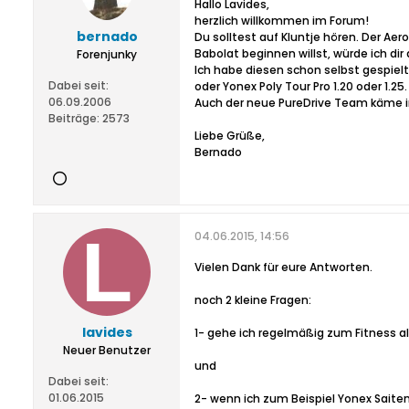
Hallo Lavides,
herzlich willkommen im Forum!
bernado
Du solltest auf Kluntje hören. Der Ae
Babolat beginnen willst, würde ich d
Forenjunky
Ich habe diesen schon selbst gespielt
Dabei seit:
oder Yonex Poly Tour Pro 1.20 oder 1.25.
06.09.2006
Auch der neue PureDrive Team käme inf
Beiträge:
2573
Liebe Grüße,
Bernado
04.06.2015, 14:56
Vielen Dank für eure Antworten.
noch 2 kleine Fragen:
lavides
1- gehe ich regelmäßig zum Fitness als
Neuer Benutzer
und
Dabei seit:
01.06.2015
2- wenn ich zum Beispiel Yonex Saite