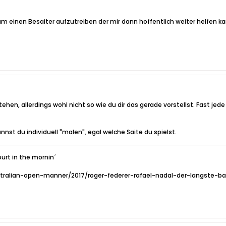
 einen Besaiter aufzutreiben der mir dann hoffentlich weiter helfen ka
tehen, allerdings wohl nicht so wie du dir das gerade vorstellst. Fast jed
nst du individuell "malen", egal welche Saite du spielst.
ourt in the mornin´
stralian-open-manner/2017/roger-federer-rafael-nadal-der-langste-b