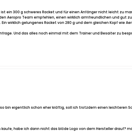
ro ist ein 300 g schweres Racket und für einen Anfänger nicht leicht zu 
ir den Aeropro Team empfehlen, einen wirklich armfreundlichen und gut 
. Ein wirklich gelungenes Racket von 280 g und dem gleichen Kopf wie Aer
rage. Und das alles noch einmal mit dem Trainer und Besaiter zu bespre
o bin eigentlich schon eher kräftig, soll ich trotzdem einen leichteren S
n kaufe, habe ich dann nicht das blöde Logo von dem Hersteller drauf? 