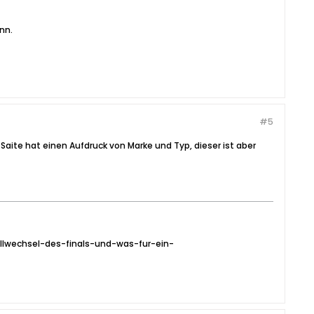
nn.
#5
e Saite hat einen Aufdruck von Marke und Typ, dieser ist aber
allwechsel-des-finals-und-was-fur-ein-