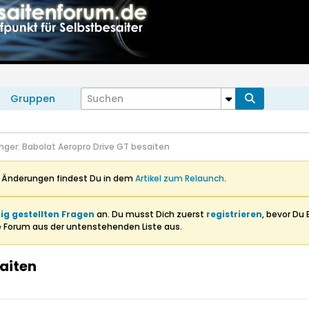
Gruppen
nger: Babolat Aeropro Drive GT besaiten
n Änderungen findest Du in dem
Artikel zum Relaunch
.
ig gestellten Fragen
an. Du musst Dich zuerst
registrieren
, bevor Du 
e Forum aus der untenstehenden Liste aus.
aiten