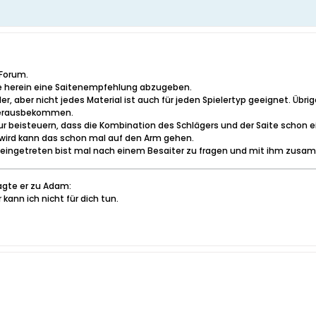
 Forum.
aue herein eine Saitenempfehlung abzugeben.
er, aber nicht jedes Material ist auch für jeden Spielertyp geeignet. Übrig
 herausbekommen.
r beisteuern, dass die Kombination des Schlägers und der Saite schon e
 wird kann das schon mal auf den Arm gehen.
u eingetreten bist mal nach einem Besaiter zu fragen und mit ihm zusam
agte er zu Adam:
kann ich nicht für dich tun.