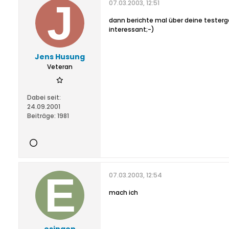
07.03.2003, 12:51
dann berichte mal über deine testerge
interessant;-)
Jens Husung
Veteran
Dabei seit:
24.09.2001
Beiträge:
1981
07.03.2003, 12:54
mach ich