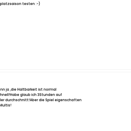
dplatzsaison testen :-)
n ja ,die Haltbarkeit ist normal
hnell!Habe glaub ich 3Stunden auf
ler durchschnitt!Aber die Spiel eigenschaften
Multis!