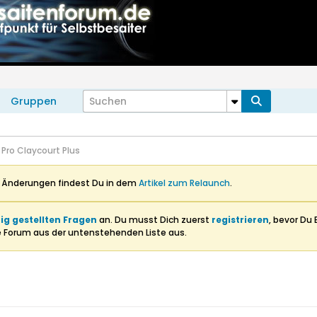
Gruppen
 Pro Claycourt Plus
n Änderungen findest Du in dem
Artikel zum Relaunch
.
ig gestellten Fragen
an. Du musst Dich zuerst
registrieren
, bevor Du 
e Forum aus der untenstehenden Liste aus.