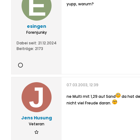
yupp, warum?
esingen
Forenjunky
Dabei seit:
21.12.2024
Beiträge:
2173
07.03.2003, 12:39
ne Multi mit 1,29 auf Sand
da hat de
nicht viel Freude daran.
Jens Husung
Veteran