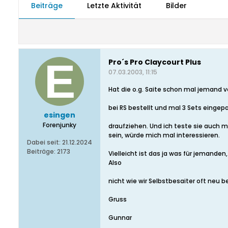
Beiträge
Letzte Aktivität
Bilder
Pro´s Pro Claycourt Plus
07.03.2003, 11:15
Hat die o.g. Saite schon mal jemand v
bei RS bestellt und mal 3 Sets eingep
esingen
Forenjunky
draufziehen. Und ich teste sie auch ma
sein, würde mich mal interessieren.
Dabei seit:
21.12.2024
Beiträge:
2173
Vielleicht ist das ja was für jemanden, 
Also
nicht wie wir Selbstbesaiter oft neu b
Gruss
Gunnar