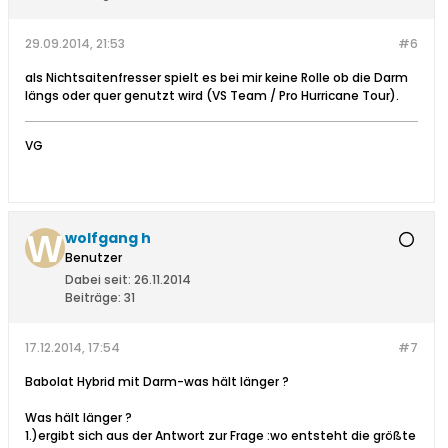
29.09.2014, 21:53
#6
als Nichtsaitenfresser spielt es bei mir keine Rolle ob die Darm
längs oder quer genutzt wird (VS Team / Pro Hurricane Tour).
VG
wolfgang h
Benutzer
Dabei seit:
26.11.2014
Beiträge:
31
17.12.2014, 17:54
#7
Babolat Hybrid mit Darm-was hält länger ?
Was hält länger ?
1.)ergibt sich aus der Antwort zur Frage :wo entsteht die größte