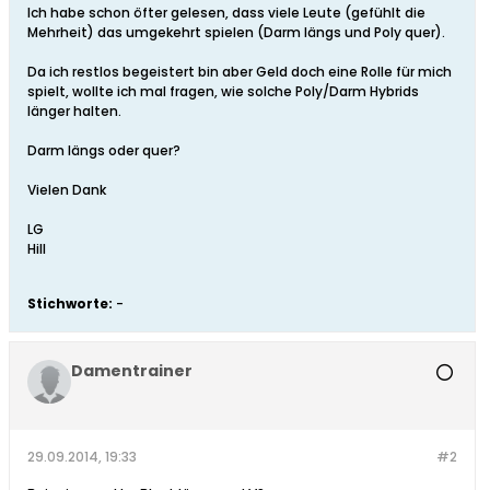
Ich habe schon öfter gelesen, dass viele Leute (gefühlt die
Mehrheit) das umgekehrt spielen (Darm längs und Poly quer).
Da ich restlos begeistert bin aber Geld doch eine Rolle für mich
spielt, wollte ich mal fragen, wie solche Poly/Darm Hybrids
länger halten.
Darm längs oder quer?
Vielen Dank
LG
Hill
Stichworte:
-
Damentrainer
29.09.2014, 19:33
#2