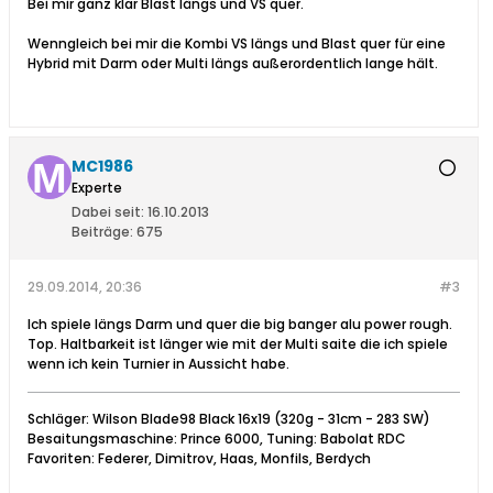
Bei mir ganz klar Blast längs und VS quer.
Wenngleich bei mir die Kombi VS längs und Blast quer für eine
Hybrid mit Darm oder Multi längs außerordentlich lange hält.
MC1986
Experte
Dabei seit:
16.10.2013
Beiträge:
675
29.09.2014, 20:36
#3
Ich spiele längs Darm und quer die big banger alu power rough.
Top. Haltbarkeit ist länger wie mit der Multi saite die ich spiele
wenn ich kein Turnier in Aussicht habe.
Schläger: Wilson Blade98 Black 16x19 (320g - 31cm - 283 SW)
Besaitungsmaschine: Prince 6000, Tuning: Babolat RDC
Favoriten: Federer, Dimitrov, Haas, Monfils, Berdych