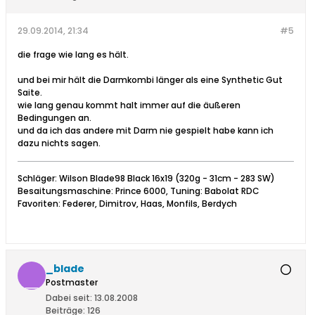
29.09.2014, 21:34
#5
die frage wie lang es hält.
und bei mir hält die Darmkombi länger als eine Synthetic Gut
Saite.
wie lang genau kommt halt immer auf die äußeren
Bedingungen an.
und da ich das andere mit Darm nie gespielt habe kann ich
dazu nichts sagen.
Schläger: Wilson Blade98 Black 16x19 (320g - 31cm - 283 SW)
Besaitungsmaschine: Prince 6000, Tuning: Babolat RDC
Favoriten: Federer, Dimitrov, Haas, Monfils, Berdych
_blade
Postmaster
Dabei seit:
13.08.2008
Beiträge:
126