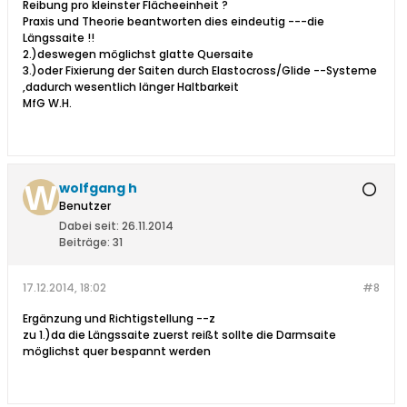
Reibung pro kleinster Flächeeinheit ?
Praxis und Theorie beantworten dies eindeutig ---die
Längssaite !!
2.)deswegen möglichst glatte Quersaite
3.)oder Fixierung der Saiten durch Elastocross/Glide --Systeme
,dadurch wesentlich länger Haltbarkeit
MfG W.H.
wolfgang h
Benutzer
Dabei seit:
26.11.2014
Beiträge:
31
17.12.2014, 18:02
#8
Ergänzung und Richtigstellung --z
zu 1.)da die Längssaite zuerst reißt sollte die Darmsaite
möglichst quer bespannt werden