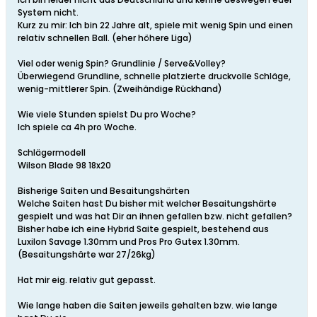
System nicht.
Kurz zu mir: Ich bin 22 Jahre alt, spiele mit wenig Spin und einen
relativ schnellen Ball. (eher höhere Liga)
Viel oder wenig Spin? Grundlinie / Serve&Volley?
Überwiegend Grundline, schnelle platzierte druckvolle Schläge,
wenig-mittlerer Spin. (Zweihändige Rückhand)
Wie viele Stunden spielst Du pro Woche?
Ich spiele ca 4h pro Woche.
Schlägermodell
Wilson Blade 98 18x20
Bisherige Saiten und Besaitungshärten
Welche Saiten hast Du bisher mit welcher Besaitungshärte
gespielt und was hat Dir an ihnen gefallen bzw. nicht gefallen?
Bisher habe ich eine Hybrid Saite gespielt, bestehend aus
Luxilon Savage 1.30mm und Pros Pro Gutex 1.30mm.
(Besaitungshärte war 27/26kg)
Hat mir eig. relativ gut gepasst.
Wie lange haben die Saiten jeweils gehalten bzw. wie lange