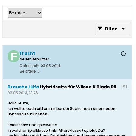
Filter
Frucht
Neuer Benutzer
Dabei seit:
03.05.2014
Beiträge:
2
Brauche Hilfe
Hybridsaite für Wilson K Blade 98
#1
03.05.2014, 13:26
Hallo Leute,
ich wollte euch bitten mir bei der Suche nach einer neuen
Hybridsaite zu helfen.
Spielstärke und Spielweise
In welcher Spielklasse (inkl. Altersklasse) spielst Du?
Ich bin leider nicht aus Deutschland und kenne deswegen euer