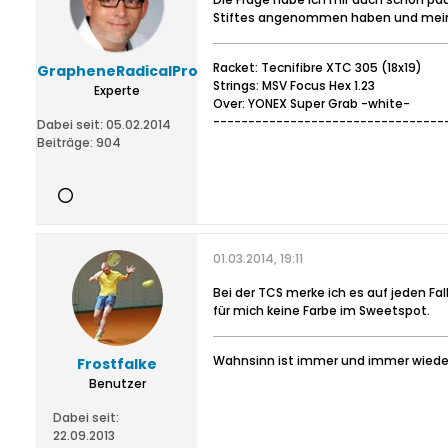
Stiftes angenommen haben und mein G
Racket: Tecnifibre XTC 305 (18x19)
GrapheneRadicalPro
Strings: MSV Focus Hex 1.23
Experte
Over: YONEX Super Grab -white-
---------------------------------
Dabei seit:
05.02.2014
Beiträge:
904
01.03.2014, 19:11
Bei der TCS merke ich es auf jeden Fal
für mich keine Farbe im Sweetspot.
Wahnsinn ist immer und immer wieder 
Frostfalke
Benutzer
Dabei seit:
22.09.2013