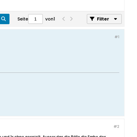
Seite
von
1
Filter
#1
#2
 und 1x ohne gespielt. Ausser das die Bälle die Farbe des