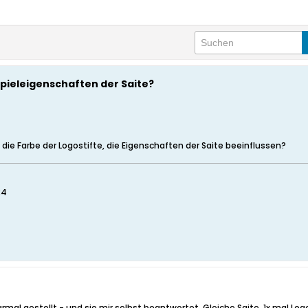
 Spieleigenschaften der Saite?
die Farbe der Logostifte, die Eigenschaften der Saite beeinflussen?
24
mal gestellt - und sie mir selbst beantwortet. Gleiche Saite, 1x mal Logo