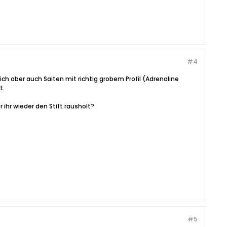
#4
ch aber auch Saiten mit richtig grobem Profil (Adrenaline
t.
r ihr wieder den Stift rausholt?
#5