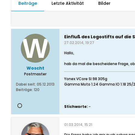
Beiträge
Letzte Aktivität
Bilder
Einfluß des Logostifts auf die
27.02.2014, 19:27
Hallo,
hab da mal die bescheidene Frage, ob 
Woscht
Postmaster
Yonex VCore SI 98 305g
Dabei seit:
05.12.2013
Gamma Moto 1.24 Gamma IO 1.18 25/
Beiträge:
120
Stichworte:
-
01.03.2014, 15:21
Die Frage habe ich mir auch schon paar