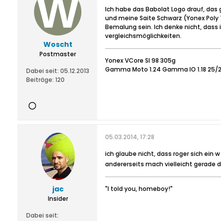
Ich habe das Babolat Logo drauf, das g
und meine Saite Schwarz (Yonex Poly To
Bemalung sein. Ich denke nicht, dass 
vergleichsmöglichkeiten.
Woscht
Postmaster
Yonex VCore SI 98 305g
Gamma Moto 1.24 Gamma IO 1.18 25/
Dabei seit:
05.12.2013
Beiträge:
120
05.03.2014, 17:28
ich glaube nicht, dass roger sich ein 
andererseits mach vielleicht gerade d
jac
"I told you, homeboy!"
Insider
Dabei seit: