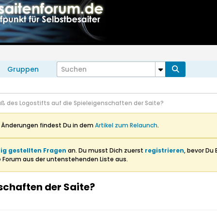
Gruppen
uß des Logostifts auf die Spieleigenschaften der Saite?
n Änderungen findest Du in dem
Artikel zum Relaunch
.
ig gestellten Fragen
an. Du musst Dich zuerst
registrieren
, bevor Du 
e Forum aus der untenstehenden Liste aus.
nschaften der Saite?