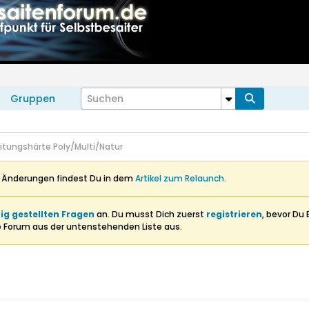
Gruppen
itungshärte Poly/Multi/Natur
n Änderungen findest Du in dem
Artikel zum Relaunch
.
ig gestellten Fragen
an. Du musst Dich zuerst
registrieren
, bevor Du 
e Forum aus der untenstehenden Liste aus.