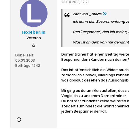
28.04.2013, 17:21
Zitat von
_blade
ich kann den Zusammenhang zu 
lexi4berlin
Den 'Bespanner', den ich meine, 
Veteran
Was ist an dem von mir genannten
Damentrainer hat einen Beitrag weiter
Dabei seit:
Bespanner dem Kunden nach deinen Wo
05.09.2003
Beiträge:
1242
Das ist offensichtlich ein Widerspru
tatsächlich sinnvoll, allerdings könn
was absolut gesehen das Ausgangsb
Mir ging es darum klarzustellen, dass 
Vergleich zu unserem Damentrainer.
Du hattest zunächst keine weiteren I
steigert zumindest die Wahrscheinlichk
jedem Bespanner der Fall.