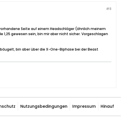
#8
 vorhandene Seite auf einem Headschläger (ähnlich meinem
1,25 gewesen sein, bin mir aber nicht sicher. Vorgeschlagen
ebäugelt, bin aber über die X-One-Biphase bei der Beast
nschutz
Nutzungsbedingungen
Impressum
Hinauf