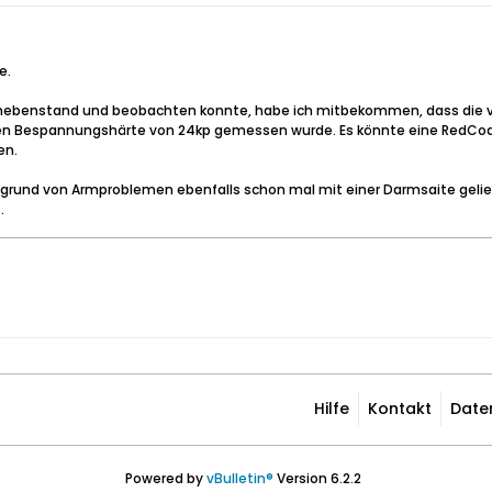
e.
- danebenstand und beobachten konnte, habe ich mitbekommen, dass die
en Bespannungshärte von 24kp gemessen wurde. Es könnte eine RedCode 
en.
aufgrund von Armproblemen ebenfalls schon mal mit einer Darmsaite geli
.
Hilfe
Kontakt
Date
Powered by
vBulletin®
Version 6.2.2