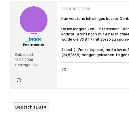
28.04.2013, 17:58
Nun verstehe ich einiges besser. Dank
Da ich längere Zeit - interessiert 
Radical Team) noch mit einer mittler
_blade
wurde die VS BT 7 mit 25/25 zu spann
Postmaster
Selbst (= Freizeitspieler) hatte ich 
Dabei seit:
(23,5/22,5) hängen geblieben. Es geht
13.08.2008
Beiträge:
126
VG
Deutsch (Du)