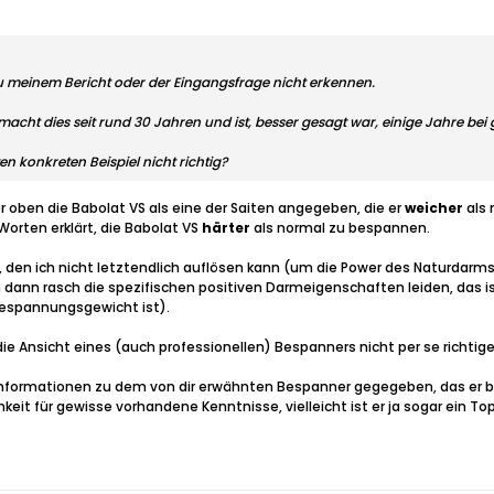
meinem Bericht oder der Eingangsfrage nicht erkennen.
macht dies seit rund 30 Jahren und ist, besser gesagt war, einige Jahre bei
 konkreten Beispiel nicht richtig?
 oben die Babolat VS als eine der Saiten angegeben, die er
weicher
als 
rten erklärt, die Babolat VS
härter
als normal zu bespannen.
ch, den ich nicht letztendlich auflösen kann (um die Power des Naturdar
en dann rasch die spezifischen positiven Darmeigenschaften leiden, das i
espannungsgewicht ist).
die Ansicht eines (auch professionellen) Bespanners nicht per se richtiger
nformationen zu dem von dir erwähnten Bespanner gegegeben, das er bei
eit für gewisse vorhandene Kenntnisse, vielleicht ist er ja sogar ein Top-