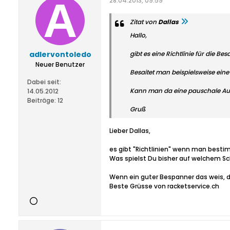
28.04.2013, 09:59
Zitat von
Dallas
Hallo,
adlervontoledo
gibt es eine Richtlinie für die Be
Neuer Benutzer
Besaitet man beispielsweise eine 
Dabei seit:
Kann man da eine pauschale Aus
14.05.2012
Beiträge:
12
Gruß
Lieber Dallas,
es gibt "Richtlinien" wenn man bestim
Was spielst Du bisher auf welchem S
Wenn ein guter Bespanner das weis, d
Beste Grüsse von racketservice.ch