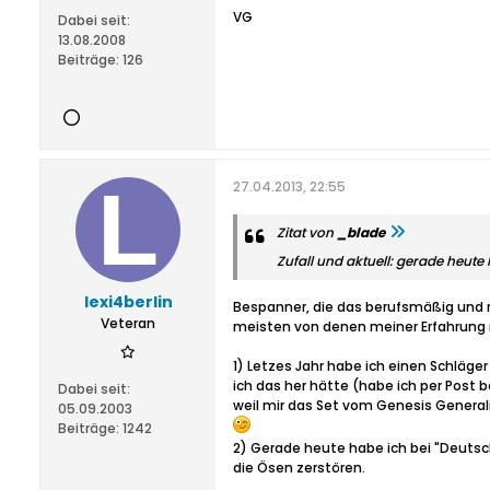
VG
Dabei seit:
13.08.2008
Beiträge:
126
27.04.2013, 22:55
Zitat von
_blade
Zufall und aktuell: gerade heu
lexi4berlin
Bespanner, die das berufsmäßig und 
Veteran
meisten von denen meiner Erfahrung 
1) Letzes Jahr habe ich einen Schläg
ich das her hätte (habe ich per Post
Dabei seit:
weil mir das Set vom Genesis General
05.09.2003
Beiträge:
1242
2) Gerade heute habe ich bei "Deutsc
die Ösen zerstören.