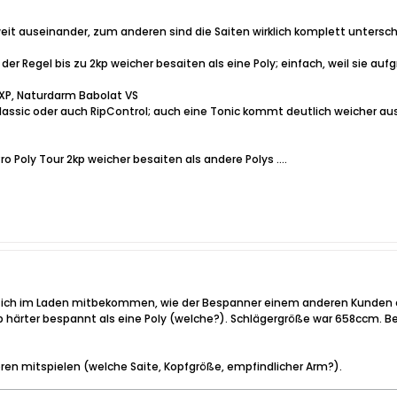
t auseinander, zum anderen sind die Saiten wirklich komplett unterschi
 der Regel bis zu 2kp weicher besaiten als eine Poly; einfach, weil sie au
)
XP, Naturdarm Babolat VS
assic oder auch RipControl; auch eine Tonic kommt deutlich weicher aus
o Poly Tour 2kp weicher besaiten als andere Polys ....
e ich im Laden mitbekommen, wie der Bespanner einem anderen Kunden erz
p härter bespannt als eine Poly (welche?). Schlägergröße war 658ccm. Be
oren mitspielen (welche Saite, Kopfgröße, empfindlicher Arm?).