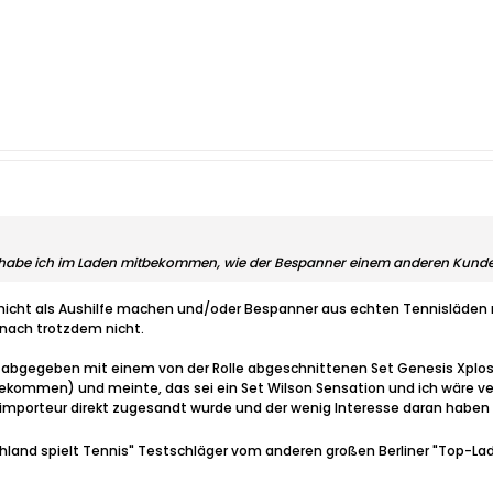
te habe ich im Laden mitbekommen, wie der Bespanner einem anderen Kunde
nicht als Aushilfe machen und/oder Bespanner aus echten Tennisläden m
nach trotzdem nicht.
er abgegeben mit einem von der Rolle abgeschnittenen Set Genesis Xplo
 bekommen) und meinte, das sei ein Set Wilson Sensation und ich wäre v
importeur direkt zugesandt wurde und der wenig Interesse daran haben d
hland spielt Tennis" Testschläger vom anderen großen Berliner "Top-Lad