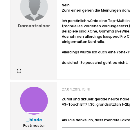
Nein.
Zum einen gehen die Meinungen da wei
Ich persönlich würde eine Top-Multi in
Damentrainer
(manuelles Vordehen vorausgesetzt
Beispiele sind XOne, Gamma LiveWire
Ausnahmen allerdings Isospeed Pro Cl
einigermaßen Kontrolle.
Allerdings würde ich auch eine Yonex Pr
du siehst: So pauschal geht es nicht.
27.04.2013, 15:41
Zufall und aktuell: gerade heute hab
VS-Touch BT7 1,30, grundsätzlich 1-2k
_blade
Als Laie denke ich, dass mehrere Fakt
Postmaster