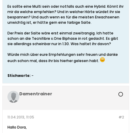
Es sollte eine Multi sein oder notfalls auch eine Hybrid. Könnt ihr
mir da welche empfehlen? Und in welcher Härte würdet ihr sie
bespannen? Und auch wenn es für die meisten Erwachsenen
unwichtig ist, er hätte gern eine farbige Saite.
Der Preis der Saite wäre erst einmal zweitrangig. Ich hatte
schon an die Tecnifibre x.One Biphase in rot gedacht. Es gibt
sie allerdings scheinbar nur in 1.30. Was haltet ihr davon?
Würde mich über eure Empfehlungen sehr freuen und danke
euch schon mal, dass ihr bis hierher gelesen habt.
Stichworte:
-
Damentrainer
11.04.2013, 11:05
#2
Hallo Dora,