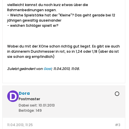
viellleicht kannst du noch kurz etwas über die
Rahmenbedinungen sagen.
- Welche Spielstärke hat der "Kleine"? Das geht gerade bei 12
jährigen gewaltig auseinander
- welchen Schläger spielt er?
Wobei du mit der XOne schon richtig gut liegst. Es gibt sie auch
in dünnerem Durchmesser in rot, so in 1,24 oder 1,18 (aber da ist
sie schon arg empfindlich)
Zuletzt geändert von
Gast
;
11.04.2013, 11:08
.
Dora
Postmaster
Dabei seit:
10.01.2013
Beiträge:
149
11.04.2013, 11:25
#3