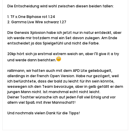
Die Entscheidung wird wohl zwischen diesen beiden fallen:
1. TF x.One Biphase rot 1.24
2. Gamma Live Wire schwarz 1.27
Die Genesis Xplosion habe ich jetzt nur in natur entdeckt, aber
ich werde mir trotzdem mal ein Set davon zulegen. Am Ende
entscheidet ja das Spielgefühl und nicht die Farbe.
20kp hört sich ja erstmal extrem weich an, aber I'll give it a try
und werde dann berichten.
rallimann, wir hatten auch mit dem APD Lite geliebäugelt,
allerdings in der French Open Version. Habe nur gezögert, weil
ich befürchtete, dass der bald zu leicht für ihn sein könnte,
weswegen ich den Team bevorzuge, aber in gelb gefällt er dem
jungen Mann nicht. Ist manchmal echt nicht leicht.
Deiner Tochter wünsche ich auf jeden Fall viel Erfolg und vor
allem viel Spaß mit ihrer Mannschaft!
Und nochmals vielen Dank für die Tipps!