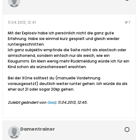
11.04.2013, 12:41
#7
Mit der Explosiv habe ich persönlich nicht die ganz gute
Erfahrung. Habe sie einmal kurz gespielt und gleich wieder
runtergeschnitten.
Ich ganz subjektiv empfinde die Saite nicht als elastisch oder
armschonend, sondern einfach nur als weich, wie ein
Kaugummi. Ein klein wenig mehr Rückmeldung würde ich für ein
Kind schon als wünschenswert erachten.
Bei der XOne solltest du (manuelle Vordehnung
vorausgesetzt) deutlich weiter runter gehen. Ich würde da als
eher auf 21 oder sogar 20kp gehen.
Zuletzt geändert von
Gast
;
11.04.2013, 12:45
.
Damentrainer