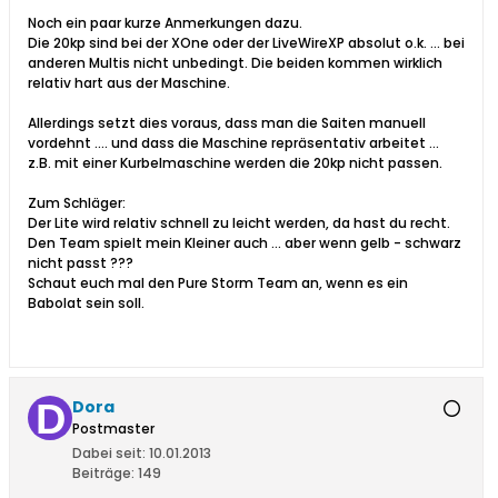
Noch ein paar kurze Anmerkungen dazu.
Die 20kp sind bei der XOne oder der LiveWireXP absolut o.k. ... bei
anderen Multis nicht unbedingt. Die beiden kommen wirklich
relativ hart aus der Maschine.
Allerdings setzt dies voraus, dass man die Saiten manuell
vordehnt .... und dass die Maschine repräsentativ arbeitet ...
z.B. mit einer Kurbelmaschine werden die 20kp nicht passen.
Zum Schläger:
Der Lite wird relativ schnell zu leicht werden, da hast du recht.
Den Team spielt mein Kleiner auch ... aber wenn gelb - schwarz
nicht passt ???
Schaut euch mal den Pure Storm Team an, wenn es ein
Babolat sein soll.
Dora
Postmaster
Dabei seit:
10.01.2013
Beiträge:
149