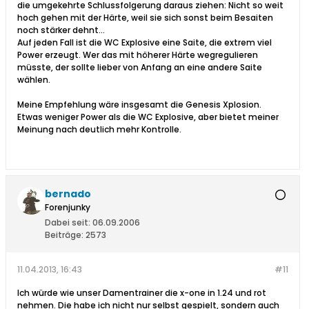
die umgekehrte Schlussfolgerung daraus ziehen: Nicht so weit
hoch gehen mit der Härte, weil sie sich sonst beim Besaiten
noch stärker dehnt...
Auf jeden Fall ist die WC Explosive eine Saite, die extrem viel
Power erzeugt. Wer das mit höherer Härte wegregulieren
müsste, der sollte lieber von Anfang an eine andere Saite
wählen.
Meine Empfehlung wäre insgesamt die Genesis Xplosion.
Etwas weniger Power als die WC Explosive, aber bietet meiner
Meinung nach deutlich mehr Kontrolle.
bernado
Forenjunky
Dabei seit:
06.09.2006
Beiträge:
2573
11.04.2013, 16:43
#11
Ich würde wie unser Damentrainer die x-one in 1.24 und rot
nehmen. Die habe ich nicht nur selbst gespielt, sondern auch