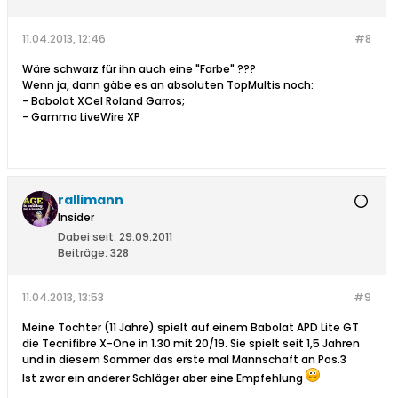
11.04.2013, 12:46
#8
Wäre schwarz für ihn auch eine "Farbe" ???
Wenn ja, dann gäbe es an absoluten TopMultis noch:
- Babolat XCel Roland Garros;
- Gamma LiveWire XP
rallimann
Insider
Dabei seit:
29.09.2011
Beiträge:
328
11.04.2013, 13:53
#9
Meine Tochter (11 Jahre) spielt auf einem Babolat APD Lite GT
die Tecnifibre X-One in 1.30 mit 20/19. Sie spielt seit 1,5 Jahren
und in diesem Sommer das erste mal Mannschaft an Pos.3
Ist zwar ein anderer Schläger aber eine Empfehlung