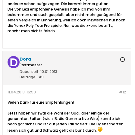
anderen schon aufgezogen. Die kommt immer gut an.
Die von Lexi empfohlene Genesis habe ich mal von ihm
bekommen und auch gespielt, aber nicht mehr genügend für
einen Vergleich in Erinnerung, weil ich doch inzwischen nur noch
die Yonex Poly Tour Pro spiele. Nur, was die x-one betrifft,
macht man nichts falsch.
Dora
Postmaster
Dabei seit:
10.01.2013
Beiträge:
149
11.04.2013, 16:50
#12
Vielen Dank für eure Empfehlungen!
Jetzt haben wir zwar die Wahl der Qual, aber einige der
genannten Saiten (wie z.B. die Gamma Live Wire) kannte ich
noch gar nicht und ist auf jeden Fall notiert. Die Eigenschaften
lesen sich gut und Schwarz geht als bunt durch.