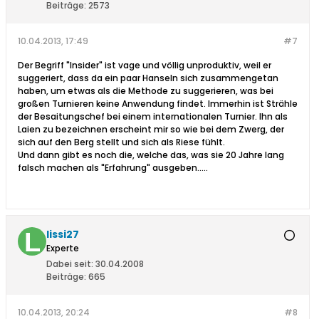
Beiträge:
2573
10.04.2013, 17:49
#7
Der Begriff "Insider" ist vage und völlig unproduktiv, weil er
suggeriert, dass da ein paar Hanseln sich zusammengetan
haben, um etwas als die Methode zu suggerieren, was bei
großen Turnieren keine Anwendung findet. Immerhin ist Strähle
der Besaitungschef bei einem internationalen Turnier. Ihn als
Laien zu bezeichnen erscheint mir so wie bei dem Zwerg, der
sich auf den Berg stellt und sich als Riese fühlt.
Und dann gibt es noch die, welche das, was sie 20 Jahre lang
falsch machen als "Erfahrung" ausgeben.....
lissi27
Experte
Dabei seit:
30.04.2008
Beiträge:
665
10.04.2013, 20:24
#8