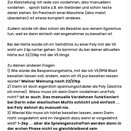
Zur Klarstellung: Ich rede von vordehnen, also manuellem
vordehen ... sprich Saite z.B. ein Geländer und schön feste
daran ziehen. Ein Prestrech einer Maschine (also meist
überdehen) ist etwas komplett anderes.
Zudem würde ich dies schon als Besaiter aus reinem Egoismus
tun, weil es dann einfach viel angenehmer zu besaiten ist.
Bei der Härte würde ich im Verhältnis zu einer Poly mit der VS
wohl um 2 kp runter gehen. So kommst du bei deiner aktuellen
Härte auf 22/23kp mit der VS längs.
Zu deinen anderen Fragen:
1) Wie würde die Bespannungshärte, mit der ich VS/RPM Blast
besaiten lassen soll, ändern, wenn ich VS pur besaiten lassen
würde?
Meiner Meinung nach 22/21kp
2) Darm ist doch eigentlich spannungsstabiler als Poly (dachte
ich immer). Wieso muss ich dann Darm vordehnen und Poly
nicht?
Ist er auch. Das manuelle Vordehnen funktioniert
bei Darm oder elastischen Multis schlicht und einfach ...
bei Poly dehnst du manuell nix.
3) Wieviel Kilo muss ich härter besaiten lassen, wenn Darm
nicht vorgedehnt wird im Vergleich dazu wenn er vorgedehnt
wird?
1-2kp ... aber die Spieleigenschaften werden dann in
der ersten Phase nicht so gleichbleibend sein