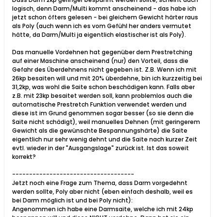
logisch, denn Darm/Multi kommt anscheinend - das habe ich
jetzt schon öfters gelesen - bei gleichem Gewicht härter raus
als Poly (auch wenn ich es vom Gefühl her anders vermutet
hätte, da Darm/Multi ja eigentlich elastischer ist als Poly).
Das manuelle Vordehnen hat gegenüber dem Prestretching
auf einer Maschine anscheinend (nur) den Vorteil, dass die
Gefahr des Überdehnens nicht gegeben ist. Z.B. Wenn ich mit
26kp besaiten will und mit 20% überdehne, bin ich kurzzeitig bei
31,2kp, was wohl die Saite schon beschädigen kann. Falls aber
z.B. mit 23kp besaitet werden soll, kann problemlos auch die
automatische Prestretch Funktion verwendet werden und
diese ist im Grund genommen sogar besser (so sie denn die
Saite nicht schädigt), weil manuelles Dehnen (mit geringerem
Gewicht als die gewünschte Bespannungshärte) die Saite
eigentlich nur sehr wenig dehnt und die Saite nach kurzer Zeit
evtl. wieder in der "Ausgangslage" zurück ist. Ist das soweit
korrekt?
------------------------------------
Jetzt noch eine Frage zum Thema, dass Darm vorgedehnt
werden sollte, Poly aber nicht (eben einfach deshalb, weil es
bei Darm möglich ist und bei Poly nicht):
Angenommen ich habe eine Darmsaite, welche ich mit 24kp