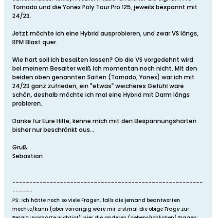
Tornado und die Yonex Poly Tour Pro 125, jeweils bespannt mit
24/23.
Jetzt möchte ich eine Hybrid ausprobieren, und zwar VS längs,
RPM Blast quer.
Wie hart soll ich besaiten lassen? Ob die VS vorgedehnt wird
bei meinem Besaiter weiß ich momentan noch nicht. Mit den
beiden oben genannten Saiten (Tornado, Yonex) war ich mit
24/23 ganz zufrieden, ein "etwas" weicheres Gefühl wäre
schön, deshalb möchte ich mal eine Hybrid mit Darm längs
probieren.
Danke für Eure Hilfe, kenne mich mit den Bespannungshärten
bisher nur beschränkt aus...
Gruß
Sebastian
--------------------------------------------------------
------
PS: Ich hätte noch so viele Fragen, falls die jemand beantworten
möchte/kann (aber vorrangig wäre mir erstmal die obige Frage zur
Besaitungshärte wichtig!). Hier die anderen (nebensächlichen) Fragen: