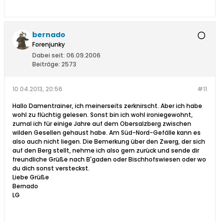
bernado
Forenjunky
Dabei seit:
06.09.2006
Beiträge:
2573
10.04.2013, 20:56
#11
Hallo Damentrainer, ich meinerseits zerknirscht. Aber ich habe
wohl zu flüchtig gelesen. Sonst bin ich wohl ironiegewohnt,
zumal ich für einige Jahre auf dem Obersalzberg zwischen
wilden Gesellen gehaust habe. Am Süd-Nord-Gefälle kann es
also auch nicht liegen. Die Bemerkung über den Zwerg, der sich
auf den Berg stellt, nehme ich also gern zurück und sende dir
freundliche Grüße nach B'gaden oder Bischhofswiesen oder wo
du dich sonst versteckst.
Liebe Grüße
Bernado
LG