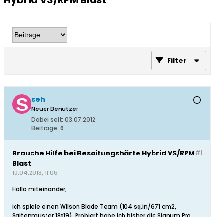
Hybrid VS/RPM Blast
Filter
seh
Neuer Benutzer
Dabei seit:
03.07.2012
Beiträge:
6
Brauche Hilfe bei Besaitungshärte Hybrid VS/RPM
#1
Blast
10.04.2013, 11:06
Hallo miteinander,
ich spiele einen Wilson Blade Team (104 sq.in/671 cm2,
Saitenmuster 18x19). Probiert habe ich bisher die Signum Pro