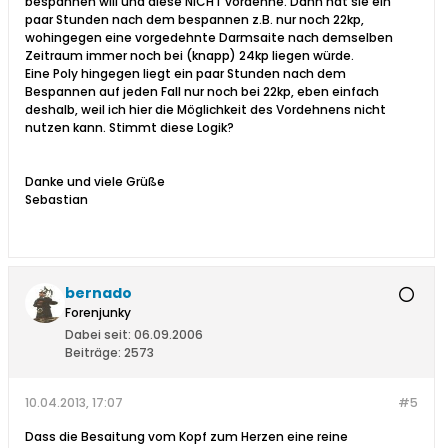
bespannen will und diese NICHT vordehne. Dann hat sie ein
paar Stunden nach dem bespannen z.B. nur noch 22kp,
wohingegen eine vorgedehnte Darmsaite nach demselben
Zeitraum immer noch bei (knapp) 24kp liegen würde.
Eine Poly hingegen liegt ein paar Stunden nach dem
Bespannen auf jeden Fall nur noch bei 22kp, eben einfach
deshalb, weil ich hier die Möglichkeit des Vordehnens nicht
nutzen kann. Stimmt diese Logik?
Danke und viele Grüße
Sebastian
bernado
Forenjunky
Dabei seit:
06.09.2006
Beiträge:
2573
10.04.2013, 17:07
#5
Dass die Besaitung vom Kopf zum Herzen eine reine