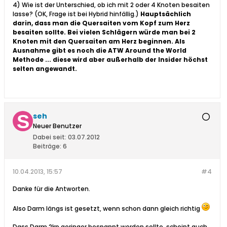
4) Wie ist der Unterschied, ob ich mit 2 oder 4 Knoten besaiten
lasse? (OK, Frage ist bei Hybrid hinfällig.)
Hauptsächlich
darin, dass man die Quersaiten vom Kopf zum Herz
besaiten sollte. Bei vielen Schlägern würde man bei 2
Knoten mit den Quersaiten am Herz beginnen. Als
Ausnahme gibt es noch die ATW Around the World
Methode ... diese wird aber außerhalb der Insider höchst
selten angewandt.
seh
Neuer Benutzer
Dabei seit:
03.07.2012
Beiträge:
6
10.04.2013, 15:57
#4
Danke für die Antworten.
Also Darm längs ist gesetzt, wenn schon dann gleich richtig
Dass Darm 2kp geringer bespannt werden sollte, scheint auch