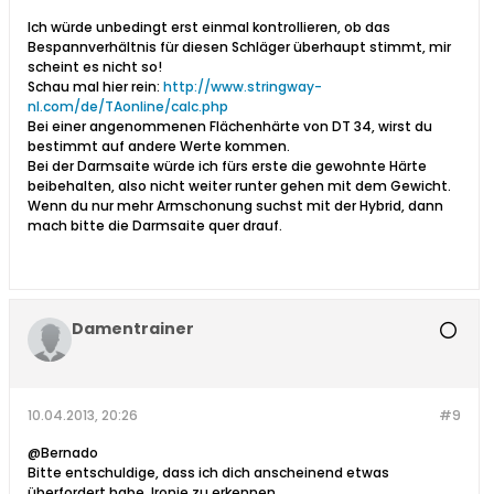
Ich würde unbedingt erst einmal kontrollieren, ob das
Bespannverhältnis für diesen Schläger überhaupt stimmt, mir
scheint es nicht so!
Schau mal hier rein:
http://www.stringway-
nl.com/de/TAonline/calc.php
Bei einer angenommenen Flächenhärte von DT 34, wirst du
bestimmt auf andere Werte kommen.
Bei der Darmsaite würde ich fürs erste die gewohnte Härte
beibehalten, also nicht weiter runter gehen mit dem Gewicht.
Wenn du nur mehr Armschonung suchst mit der Hybrid, dann
mach bitte die Darmsaite quer drauf.
Damentrainer
10.04.2013, 20:26
#9
@Bernado
Bitte entschuldige, dass ich dich anscheinend etwas
überfordert habe, Ironie zu erkennen.