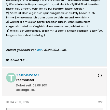
1) Wie würde die Bespannungshärte, mit der ich VS/RPM Blast besaiten
lassen soll, ändern, wenn ich VS pur besaiten lassen würde?
2) Darm ist doch eigentlich spannungsstabiler als Poly (dachte ich
immer). Wieso muss ich dann Darm vordehnen und Poly nicht?
3) Wieviel Kilo muss ich härter besaiten lassen, wenn Darm nicht
vorgedehnt wird im Vergleich dazu wenn er vorgedehnt wird?
4) Wie ist der Unterschied, ob ich mit 2 oder 4 Knoten besaiten lasse? (OK,
Frage ist bei Hybrid hinfällig.)
Zuletzt geändert von
seh
;
10.04.2013, 11:16
.
Stichworte:
-
TennisPeter
Postmaster
Dabei seit:
22.08.2011
Beiträge:
283
10.04.2013, 13:16
#2