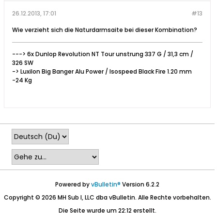
26.12.2013, 17:01
#13
Wie verzieht sich die Naturdarmsaite bei dieser Kombination?
---> 6x Dunlop Revolution NT Tour unstrung 337 G / 31,3 cm /
326 SW
-> Luxilon Big Banger Alu Power / Isospeed Black Fire 1.20 mm
-24 Kg
Powered by
vBulletin®
Version 6.2.2
Copyright © 2026 MH Sub I, LLC dba vBulletin. Alle Rechte vorbehalten.
Die Seite wurde um 22:12 erstellt.