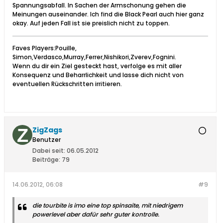
Spannungsabfall. In Sachen der Armschonung gehen die
Meinungen auseinander. Ich find die Black Pearl auch hier ganz
okay. Auf jeden Fall ist sie preislich nicht zu toppen.
Faves Players:Pouille,
Simon,Verdasco,Murray,Ferrer,Nishikori,Zverev,Fognini.
Wenn du dir ein Ziel gesteckt hast, verfolge es mit aller
Konsequenz und Beharrlichkeit und lasse dich nicht von
eventuellen Rückschritten irritieren.
ZigZags
Benutzer
Dabei seit:
06.05.2012
Beiträge:
79
14.06.2012, 06:08
#9
die tourbite is imo eine top spinsaite, mit niedrigem
powerlevel aber dafür sehr guter kontrolle.