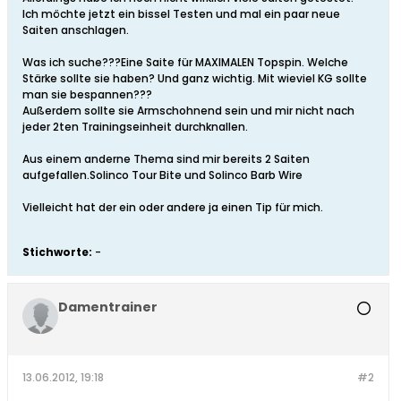
Ich möchte jetzt ein bissel Testen und mal ein paar neue
Saiten anschlagen.
Was ich suche???Eine Saite für MAXIMALEN Topspin. Welche
Stärke sollte sie haben? Und ganz wichtig. Mit wieviel KG sollte
man sie bespannen???
Außerdem sollte sie Armschohnend sein und mir nicht nach
jeder 2ten Trainingseinheit durchknallen.
Aus einem anderne Thema sind mir bereits 2 Saiten
aufgefallen.Solinco Tour Bite und Solinco Barb Wire
Vielleicht hat der ein oder andere ja einen Tip für mich.
Stichworte:
-
Damentrainer
13.06.2012, 19:18
#2