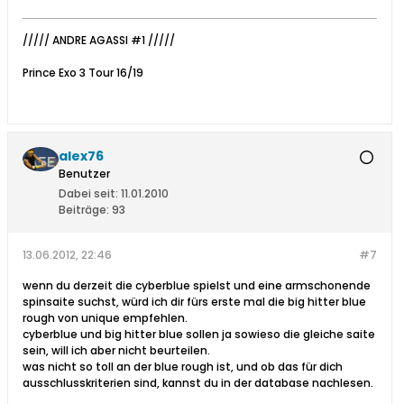
///// ANDRE AGASSI #1 /////
Prince Exo 3 Tour 16/19
alex76
Benutzer
Dabei seit:
11.01.2010
Beiträge:
93
13.06.2012, 22:46
#7
wenn du derzeit die cyberblue spielst und eine armschonende
spinsaite suchst, würd ich dir fürs erste mal die big hitter blue
rough von unique empfehlen.
cyberblue und big hitter blue sollen ja sowieso die gleiche saite
sein, will ich aber nicht beurteilen.
was nicht so toll an der blue rough ist, und ob das für dich
ausschlusskriterien sind, kannst du in der database nachlesen.