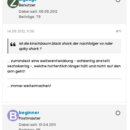
Benutzer
Dabei seit:
06.05.2012
Beiträge:
79
14.06.2012, 11:36
#11
Ist die kirschbaum black shark der nachfolger vo nder
spiky shark ?
... zumindest eine weiterentwicklung - achkantig anstatt
sechskantig -, welche hoffentlich länger hält und nicht auf den
arm geht!
... immer weitermachen!
beginner
Postmaster
Dabei seit:
01.04.2011
Beiträge:
115