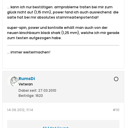
... kann ich nur bestätigen. armprobleme traten bei mir zum
glück nicht auf (1,15 mm), power fand ich auch ausreichend. die
saite hat bei mir absolutes stammsaitenpotential!
super-spin, power und kontrolle erhält man auch von der
neuen kirschbaum black shark (1,25 mm), welche ich mir gerade
zum testen aufgezogen habe.
... immer weitermachen!
RumsDi
Veteran
Dabei seit:
27.03.2010
Beiträge:
1623
14.06.2012, 11:14
#10