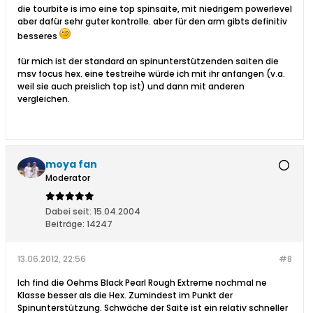
die tourbite is imo eine top spinsaite, mit niedrigem powerlevel
aber dafür sehr guter kontrolle. aber für den arm gibts definitiv
besseres
für mich ist der standard an spinunterstützenden saiten die
msv focus hex. eine testreihe würde ich mit ihr anfangen (v.a.
weil sie auch preislich top ist) und dann mit anderen
vergleichen.
moya fan
Moderator
Dabei seit:
15.04.2004
Beiträge:
14247
13.06.2012, 22:56
#8
Ich find die Oehms Black Pearl Rough Extreme nochmal ne
Klasse besser als die Hex. Zumindest im Punkt der
Spinunterstützung. Schwäche der Saite ist ein relativ schneller