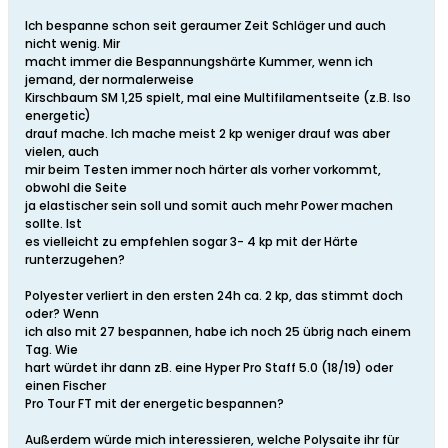
Ich bespanne schon seit geraumer Zeit Schläger und auch
nicht wenig. Mir
macht immer die Bespannungshärte Kummer, wenn ich
jemand, der normalerweise
Kirschbaum SM 1,25 spielt, mal eine Multifilamentseite (z.B. Iso
energetic)
drauf mache. Ich mache meist 2 kp weniger drauf was aber
vielen, auch
mir beim Testen immer noch härter als vorher vorkommt,
obwohl die Seite
ja elastischer sein soll und somit auch mehr Power machen
sollte. Ist
es vielleicht zu empfehlen sogar 3- 4 kp mit der Härte
runterzugehen?
Polyester verliert in den ersten 24h ca. 2 kp, das stimmt doch
oder? Wenn
ich also mit 27 bespannen, habe ich noch 25 übrig nach einem
Tag. Wie
hart würdet ihr dann zB. eine Hyper Pro Staff 5.0 (18/19) oder
einen Fischer
Pro Tour FT mit der energetic bespannen?
Außerdem würde mich interessieren, welche Polysaite ihr für