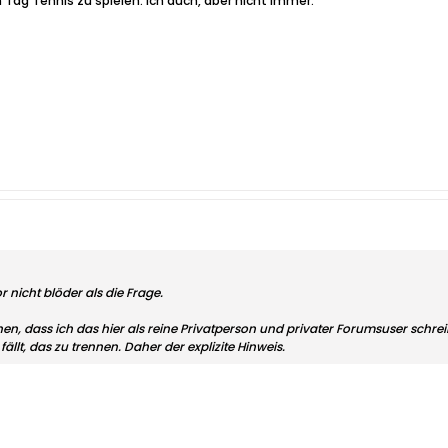
 Tag Tennis zu spielen. Ich auch, aber nicht immer."
r nicht blöder als die Frage.
n, dass ich das hier als reine Privatperson und privater Forumsuser schreib
llt, das zu trennen. Daher der explizite Hinweis.