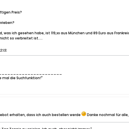
tigen Preis?
hrieben?
, was ich gesehen habe, ist 119,xx aus München und 89 Euro aus Frankrei
ht so verbreitet ist.....
2:13
.
______________________
e mal die Suchfunktion!"
ebot erhalten, dass ich auch bestellen werde
Danke nochmal für alle, 