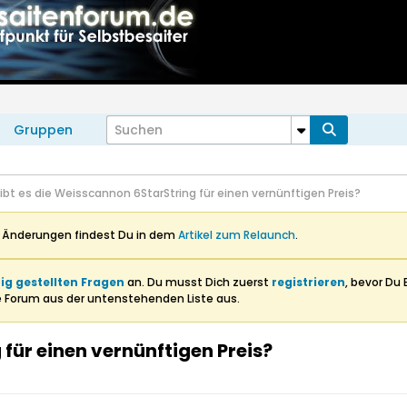
Gruppen
ibt es die Weisscannon 6StarString für einen vernünftigen Preis?
n Änderungen findest Du in dem
Artikel zum Relaunch
.
ig gestellten Fragen
an. Du musst Dich zuerst
registrieren
, bevor Du 
e Forum aus der untenstehenden Liste aus.
für einen vernünftigen Preis?