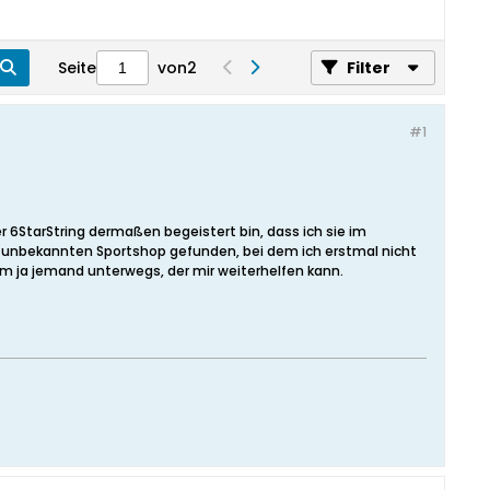
Seite
von
2
Filter
#1
r 6StarString dermaßen begeistert bin, dass ich sie im
r unbekannten Sportshop gefunden, bei dem ich erstmal nicht
um ja jemand unterwegs, der mir weiterhelfen kann.