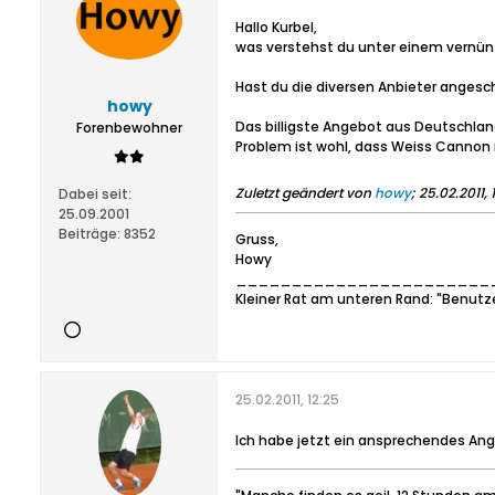
Hallo Kurbel,
was verstehst du unter einem vernünf
Hast du die diversen Anbieter angesc
howy
Das billigste Angebot aus Deutschland
Forenbewohner
Problem ist wohl, dass Weiss Cannon nic
Zuletzt geändert von
howy
;
25.02.2011, 1
Dabei seit:
25.09.2001
Beiträge:
8352
Gruss,
Howy
_______________________
Kleiner Rat am unteren Rand: "Benutz
25.02.2011, 12:25
Ich habe jetzt ein ansprechendes Ang