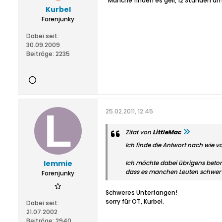
"Manche finden es geil, 12 Stunden am
Kurbel
Forenjunky
Dabei seit:
30.09.2009
Beiträge:
2235
25.02.2011, 12:45
Zitat von
LittleMac
Ich finde die Antwort nach wie vo
lemmie
Ich möchte dabei übrigens betone
dass es manchen Leuten schwer fä
Forenjunky
Schweres Unterfangen!
sorry für OT, Kurbel.
Dabei seit:
21.07.2002
Beiträge:
2940